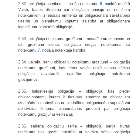
2.32. obligāciju noteikumi – no šo noteikumu
8. punktā
minētā
Valsts kases rīkojuma par obligāciju emisiju un no šiem
noteikumiem izrietošais emitenta un obligacionāra savstarpējo
tiesību un pienākumu kopums saistībā ar obligacionāra
ieguldījumu konkrētā obligācijā;
2.33. obligāciju noteikumu grozījumi – nosacījumu izmaiņas un
citi grozījumi vienas obligāciju sērijas noteikumos šo
noteikumu
7. nodaļā
noteiktajā kārtībā;
2.34. vairāku sēriju obligāciju noteikumu grozījumi – obligāciju
noteikumu grozījumi, kas ietver vairāk nekā vienas sērijas
obligāciju savstarpēji saistītus obligāciju noteikumu
grozījumus;
2.35. balsstiesīga obligācija – obligācija, kas pieder
obligacionāram, kuram ir tiesības izmantot no obligācijām
izrietošās balsstiesības un piedalīties obligacionāru sapulcē vai
rakstveida lēmuma pieņemšanas procesā par obligāciju
noteikumu grozījumu veikšanu;
2.36. saistīta obligāciju sērija – obligāciju sērija, kuras
noteikumi tiek grozīti saistībā ar vairāku sēriju obligāciju