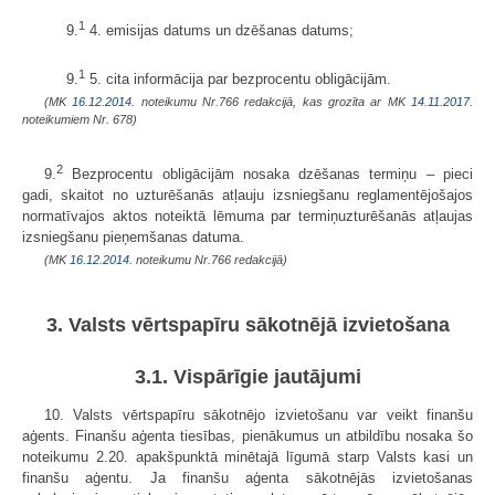
1
9.
4. emisijas datums un dzēšanas datums;
1
9.
5. cita informācija par bezprocentu obligācijām.
(MK
16.12.2014.
noteikumu Nr.766 redakcijā, kas grozīta ar MK
14.11.2017.
noteikumiem Nr. 678)
2
9.
Bezprocentu obligācijām nosaka dzēšanas termiņu – pieci
gadi, skaitot no uzturēšanās atļauju izsniegšanu reglamentējošajos
normatīvajos aktos noteiktā lēmuma par termiņuzturēšanās atļaujas
izsniegšanu pieņemšanas datuma.
(MK
16.12.2014.
noteikumu Nr.766 redakcijā)
3. Valsts vērtspapīru sākotnējā izvietošana
3.1. Vispārīgie jautājumi
10. Valsts vērtspapīru sākotnējo izvietošanu var veikt finanšu
aģents. Finanšu aģenta tiesības, pienākumus un atbildību nosaka šo
noteikumu 2.20. apakšpunktā minētajā līgumā starp Valsts kasi un
finanšu aģentu. Ja finanšu aģenta sākotnējās izvietošanas