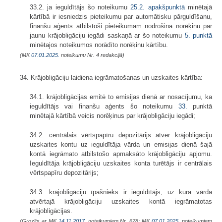
33.2. ja ieguldītājs šo noteikumu
25.2. apakšpunktā
minētajā
kārtībā ir iesniedzis pieteikumu par automātisku pārguldīšanu,
finanšu aģents atbilstoši pieteikumam nodrošina norēķinu par
jaunu krājobligāciju iegādi saskaņā ar šo noteikumu
5. punktā
minētajos noteikumos norādīto norēķinu kārtību.
(MK
07.01.2025.
noteikumu Nr. 4 redakcijā)
34. Krājobligāciju laidiena iegrāmatošanas un uzskaites kārtība:
34.1. krājobligācijas emitē to emisijas dienā ar nosacījumu, ka
ieguldītājs vai finanšu aģents šo noteikumu
33.
punktā
minētajā kārtībā veicis norēķinus par krājobligāciju iegādi;
34.2. centrālais vērtspapīru depozitārijs atver krājobligāciju
uzskaites kontu uz ieguldītāja vārda un emisijas dienā šajā
kontā iegrāmato atbilstošo apmaksāto krājobligāciju apjomu.
Ieguldītāja krājobligāciju uzskaites konta turētājs ir centrālais
vērtspapīru depozitārijs;
34.3. krājobligāciju īpašnieks ir ieguldītājs, uz kura vārda
atvērtajā krājobligāciju uzskaites kontā iegrāmatotas
krājobligācijas.
(Grozīts ar MK
14.11.2017.
noteikumiem Nr. 678; MK
07.01.2025.
noteikumiem