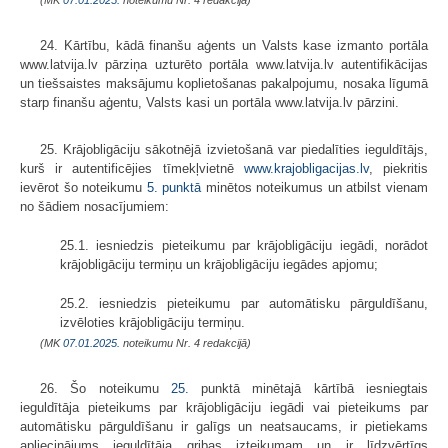
(MK
07.01.2025.
noteikumu Nr. 4 redakcijā)
24. Kārtību, kādā finanšu aģents un Valsts kase izmanto portāla
www.latvija.lv pārziņa uzturēto portāla www.latvija.lv autentifikācijas
un tiešsaistes maksājumu koplietošanas pakalpojumu, nosaka līgumā
starp finanšu aģentu, Valsts kasi un portāla www.latvija.lv pārzini.
25. Krājobligāciju sākotnējā izvietošanā var piedalīties ieguldītājs,
kurš ir autentificējies tīmekļvietnē
www.krajobligacijas.lv
, piekritis
ievērot šo noteikumu
5. punktā
minētos noteikumus un atbilst vienam
no šādiem nosacījumiem:
25.1. iesniedzis pieteikumu par krājobligāciju iegādi, norādot
krājobligāciju termiņu un krājobligāciju iegādes apjomu;
25.2. iesniedzis pieteikumu par automātisku pārguldīšanu,
izvēloties krājobligāciju termiņu.
(MK
07.01.2025.
noteikumu Nr. 4 redakcijā)
26. Šo noteikumu
25.
punktā minētajā kārtībā iesniegtais
ieguldītāja pieteikums par krājobligāciju iegādi vai pieteikums par
automātisku pārguldīšanu ir galīgs un neatsaucams, ir pietiekams
apliecinājums ieguldītāja gribas izteikumam un ir līdzvērtīgs