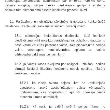
sākotnējās izvietošanas dalībniekam par emitenta noteiktu cenu.
Jaunas obligāciju sērijas tiešās pārdošanas gadījumā emitents
nosaka tām piemērojamo fiksētā ienākuma procentu likmi.
18. Parādzīmju un obligāciju sākotnējo izvietošanu konkurējošā
daudzcenu izsolē veic saskaņā ar šādiem nosacījumiem:
18.1. sākotnējās izvietošanas dalībnieks, kurš iesniedz
piedāvājumu pirkt noteiktu parādzīmju vai obligāciju daudzumu
paša vārdā vai citas personas vārdā, šajā piedāvājumā norāda
valsts vērtspapīru nominālvērtības apjomu un valsts
vērtspapīru pirkšanas peļņas likmi;
18.2. ja Valsts kases rīkojumā par obligāciju izlaišanu sērijas
pirmajā laidienā fiksētais ienākums netiek noteikts, fiksēto
ienākumu nosaka:
18.2.
1.
kā vidējo svērto peļņas likmi no konkurējošā
daudzcenu izsolē apstiprinātajiem valsts vērtspapīru
uzdevumiem, kas noapaļota uz leju līdz tuvākajai viena
procenta likmes astotdaļai;
18.2.2. kā nulli, ja vidējā svērtā peļņas likme no