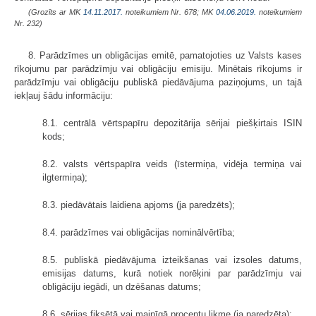
(Grozīts ar MK
14.11.2017.
noteikumiem Nr. 678; MK
04.06.2019.
noteikumiem
Nr. 232)
8. Parādzīmes un obligācijas emitē, pamatojoties uz Valsts kases
rīkojumu par parādzīmju vai obligāciju emisiju. Minētais rīkojums ir
parādzīmju vai obligāciju publiskā piedāvājuma paziņojums, un tajā
iekļauj šādu informāciju:
8.1. centrālā vērtspapīru depozitārija sērijai piešķirtais ISIN
kods;
8.2. valsts vērtspapīra veids (īstermiņa, vidēja termiņa vai
ilgtermiņa);
8.3. piedāvātais laidiena apjoms (ja paredzēts);
8.4. parādzīmes vai obligācijas nominālvērtība;
8.5. publiskā piedāvājuma izteikšanas vai izsoles datums,
emisijas datums, kurā notiek norēķini par parādzīmju vai
obligāciju iegādi, un dzēšanas datums;
8.6. sērijas fiksētā vai mainīgā procentu likme (ja paredzēta);