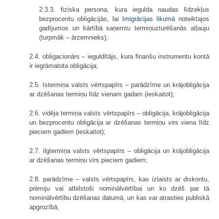
2.3.3. fiziska persona, kura iegulda naudas līdzekļus
bezprocentu obligācijās, lai
Imigrācijas likumā
noteiktajos
gadījumos un kārtībā saņemtu termiņuzturēšanās atļauju
(turpmāk – ārzemnieks);
2.4. obligacionārs – ieguldītājs, kura finanšu instrumentu kontā
ir iegrāmatota obligācija;
2.5. īstermiņa valsts vērtspapīrs – parādzīme un krājobligācija
ar dzēšanas termiņu līdz vienam gadam (ieskaitot);
2.6. vidēja termiņa valsts vērtspapīrs – obligācija, krājobligācija
un bezprocentu obligācija ar dzēšanas termiņu virs viena līdz
pieciem gadiem (ieskaitot);
2.7. ilgtermiņa valsts vērtspapīrs – obligācija un krājobligācija
ar dzēšanas termiņu virs pieciem gadiem;
2.8. parādzīme – valsts vērtspapīrs, kas izlaists ar diskontu,
prēmiju vai atbilstoši nominālvērtībai un ko dzēš par tā
nominālvērtību dzēšanas datumā, un kas var atrasties publiskā
apgrozībā;