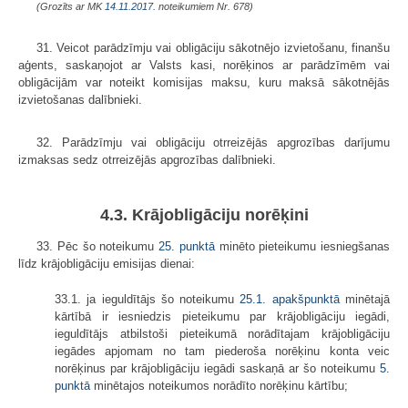
(Grozīts ar MK
14.11.2017.
noteikumiem Nr. 678)
31. Veicot parādzīmju vai obligāciju sākotnējo izvietošanu, finanšu
aģents, saskaņojot ar Valsts kasi, norēķinos ar parādzīmēm vai
obligācijām var noteikt komisijas maksu, kuru maksā sākotnējās
izvietošanas dalībnieki.
32. Parādzīmju vai obligāciju otrreizējās apgrozības darījumu
izmaksas sedz otrreizējās apgrozības dalībnieki.
4.3. Krājobligāciju norēķini
33. Pēc šo noteikumu
25. punktā
minēto pieteikumu iesniegšanas
līdz krājobligāciju emisijas dienai:
33.1. ja ieguldītājs šo noteikumu
25.1. apakšpunktā
minētajā
kārtībā ir iesniedzis pieteikumu par krājobligāciju iegādi,
ieguldītājs atbilstoši pieteikumā norādītajam krājobligāciju
iegādes apjomam no tam piederoša norēķinu konta veic
norēķinus par krājobligāciju iegādi saskaņā ar šo noteikumu
5.
punktā
minētajos noteikumos norādīto norēķinu kārtību;