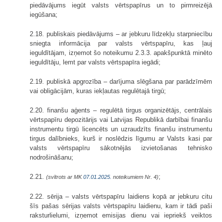
piedāvājums iegūt valsts vērtspapīrus un to pirmreizējā
iegūšana;
2.18. publiskais piedāvājums – ar jebkuru līdzekļu starpniecību
sniegta informācija par valsts vērtspapīru, kas ļauj
ieguldītājam, izņemot šo noteikumu 2.3.3. apakšpunktā minēto
ieguldītāju, lemt par valsts vērtspapīra iegādi;
2.19. publiskā apgrozība – darījuma slēgšana par parādzīmēm
vai obligācijām, kuras iekļautas regulētajā tirgū;
2.20. finanšu aģents – regulētā tirgus organizētājs, centrālais
vērtspapīru depozitārijs vai Latvijas Republikā darbībai finanšu
instrumentu tirgū licencēts un uzraudzīts finanšu instrumentu
tirgus dalībnieks, kurš ir noslēdzis līgumu ar Valsts kasi par
valsts vērtspapīru sākotnējās izvietošanas tehnisko
nodrošināšanu;
2.21.
;
(svītrots ar MK
07.01.2025.
noteikumiem Nr. 4)
2.22. sērija – valsts vērtspapīru laidiens kopā ar jebkuru citu
šīs pašas sērijas valsts vērtspapīru laidienu, kam ir tādi paši
raksturlielumi, izņemot emisijas dienu vai iepriekš veiktos