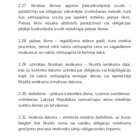
2.27. fiksētas likmes apjoma (nekonkurējošā) izsole –
parādzīmju vai obligāciju sākotnējās izvietošanas metode, kurā
šos vērtspapīrus izsola par iepriekš noteiktu peļņas likmi.
Peļņas likmi nosaka atbilstoši parādzīmes vai obligācijas
pēdējā konkurējošā izsolē noteiktajai peļņas likmei;
2.28. peļņas likme – ieguldījuma atdeve gadā, kura izteikta
procentos, ņemot vērā valsts vērtspapīra cenu un sagaidāmos
ienākumus no valsts vērtspapīra tā termiņa laikā;
2.29. uzkrātais fiksētais ienākums – fiksētā ienākuma daļa,
kas uz konkrēto datumu uzkrāta par obligāciju vai krājobligāciju
kopš šā valsts vērtspapīra emisijas dienas vai iepriekšējā
fiksētā ienākuma izmaksas datuma;
2.30. darbdiena – jebkura kalendāra diena, izņemot sestdienas,
svētdienas, Latvijas Republikas normatīvajos aktos noteiktās
svētku dienas un brīvdienas;
2.31. ieraksta datums – emitenta noteikta darbdiena, uz kuras
beigām tiek fiksēts viena vai vairāku obligāciju noteikumu
grozījumu procesā ietekmēto sēriju obligacionāru kopums;