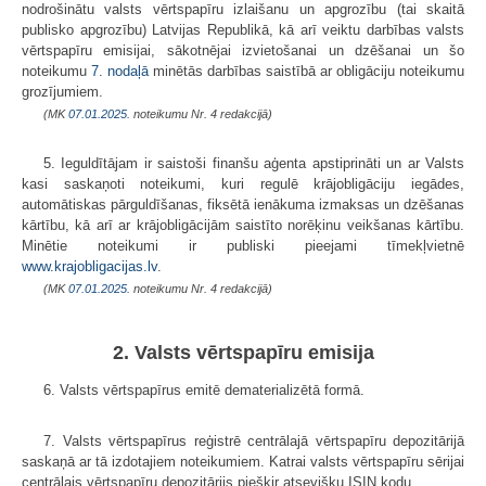
nodrošinātu valsts vērtspapīru izlaišanu un apgrozību (tai skaitā
publisko apgrozību) Latvijas Republikā, kā arī veiktu darbības valsts
vērtspapīru emisijai, sākotnējai izvietošanai un dzēšanai un šo
noteikumu
7. nodaļā
minētās darbības saistībā ar obligāciju noteikumu
grozījumiem.
(MK
07.01.2025.
noteikumu Nr. 4 redakcijā)
5. Ieguldītājam ir saistoši finanšu aģenta apstiprināti un ar Valsts
kasi saskaņoti noteikumi, kuri regulē krājobligāciju iegādes,
automātiskas pārguldīšanas, fiksētā ienākuma izmaksas un dzēšanas
kārtību, kā arī ar krājobligācijām saistīto norēķinu veikšanas kārtību.
Minētie noteikumi ir publiski pieejami tīmekļvietnē
www.krajobligacijas.lv
.
(MK
07.01.2025.
noteikumu Nr. 4 redakcijā)
2. Valsts vērtspapīru emisija
6. Valsts vērtspapīrus emitē dematerializētā formā.
7. Valsts vērtspapīrus reģistrē centrālajā vērtspapīru depozitārijā
saskaņā ar tā izdotajiem noteikumiem. Katrai valsts vērtspapīru sērijai
centrālais vērtspapīru depozitārijs piešķir atsevišķu ISIN kodu.