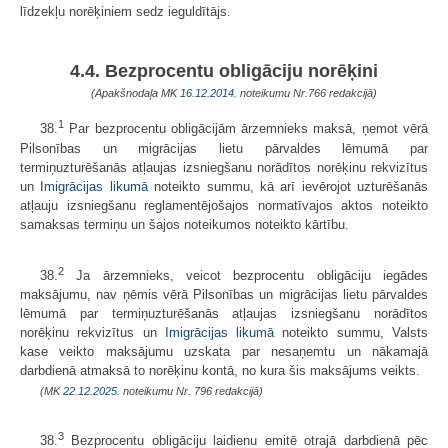
līdzekļu norēķiniem sedz ieguldītājs.
4.4. Bezprocentu obligāciju norēķini
(Apakšnodaļa MK
16.12.2014.
noteikumu Nr.766 redakcijā)
1
38.
Par bezprocentu obligācijām ārzemnieks maksā, ņemot vērā
Pilsonības un migrācijas lietu pārvaldes lēmumā par
termiņuzturēšanās atļaujas izsniegšanu norādītos norēķinu rekvizītus
un
Imigrācijas likumā
noteikto summu, kā arī ievērojot uzturēšanās
atļauju izsniegšanu reglamentējošajos normatīvajos aktos noteikto
samaksas termiņu un šajos noteikumos noteikto kārtību.
2
38.
Ja ārzemnieks, veicot bezprocentu obligāciju iegādes
maksājumu, nav ņēmis vērā Pilsonības un migrācijas lietu pārvaldes
lēmumā par termiņuzturēšanās atļaujas izsniegšanu norādītos
norēķinu rekvizītus un
Imigrācijas likumā
noteikto summu, Valsts
kase veikto maksājumu uzskata par nesaņemtu un nākamajā
darbdienā atmaksā to norēķinu kontā, no kura šis maksājums veikts.
(MK
22.12.2025.
noteikumu Nr. 796 redakcijā)
3
38.
Bezprocentu obligāciju laidienu emitē otrajā darbdienā pēc