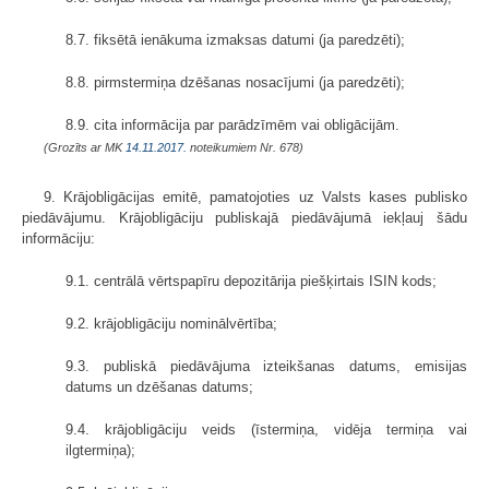
8.7. fiksētā ienākuma izmaksas datumi (ja paredzēti);
8.8. pirmstermiņa dzēšanas nosacījumi (ja paredzēti);
8.9. cita informācija par parādzīmēm vai obligācijām.
(Grozīts ar MK
14.11.2017.
noteikumiem Nr. 678)
9. Krājobligācijas emitē, pamatojoties uz Valsts kases publisko
piedāvājumu. Krājobligāciju publiskajā piedāvājumā iekļauj šādu
informāciju:
9.1. centrālā vērtspapīru depozitārija piešķirtais ISIN kods;
9.2. krājobligāciju nominālvērtība;
9.3. publiskā piedāvājuma izteikšanas datums, emisijas
datums un dzēšanas datums;
9.4. krājobligāciju veids (īstermiņa, vidēja termiņa vai
ilgtermiņa);