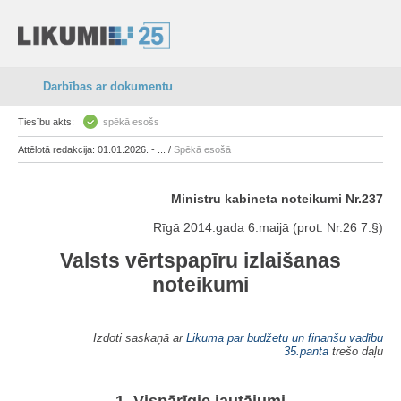
Darbības ar dokumentu
Tiesību akts:
spēkā esošs
Attēlotā redakcija: 01.01.2026. - ... /
Spēkā esošā
Ministru kabineta noteikumi Nr.237
Rīgā 2014.gada 6.maijā (prot. Nr.26 7.§)
Valsts vērtspapīru izlaišanas
noteikumi
Izdoti saskaņā ar
Likuma par budžetu un finanšu vadību
35.panta
trešo daļu
1. Vispārīgie jautājumi