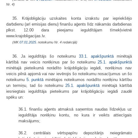
Nr. 4)
35. Krājobligāciju uzskaites konta izrakstu par iepriekšējo
darbdienu (arī emisijas dienu) finanšu aģents līdz nākamās darbdienas
plkst. 12.00 dara pieejamu ieguldītājam tīmekļvietnē
www.krajobligacijas.lv.
(MK
07.01.2025.
noteikumu Nr. 4 redakcijā)
36. Ja ieguldītājs šo noteikumu
33.1. apakšpunktā
minētajā
kārtībā nav veicis norēķinus par šo noteikumu
25.1. apakšpunktā
minētajā pieteikumā norādīto krājobligāciju iegādi, norēķinus nav
veicis pilnā apjomā vai nav ievērojis šo noteikumu nosacījumus un šo
noteikumu
5. punktā
minētajos noteikumos norādīto norēķinu kārtību
un termiņu, tad šo noteikumu
25.1. apakšpunktā
minētajā kārtībā
iesniegtais ieguldītāja pieteikums par krājobligāciju iegādi zaudē
spēku un:
36.1. finanšu aģents atmaksā saņemtos naudas līdzekļus uz
ieguldītāja norēķinu kontu, no kura ir veikts attiecīgais
maksājums;
36.2. centrālais vērtspapīru depozitārijs neiegrāmato