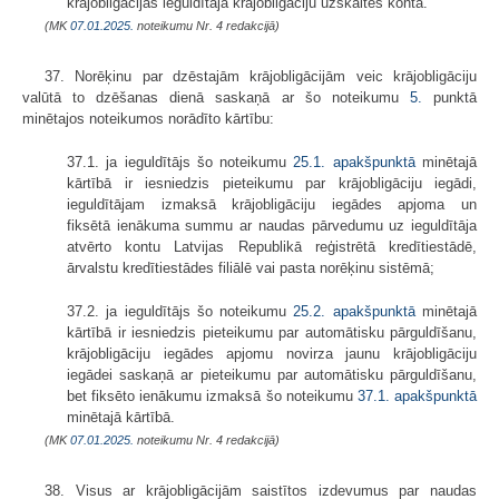
krājobligācijas ieguldītāja krājobligāciju uzskaites kontā.
(MK
07.01.2025.
noteikumu Nr. 4 redakcijā)
37. Norēķinu par dzēstajām krājobligācijām veic krājobligāciju
valūtā to dzēšanas dienā saskaņā ar šo noteikumu
5.
punktā
minētajos noteikumos norādīto kārtību:
37.1. ja ieguldītājs šo noteikumu
25.1. apakšpunktā
minētajā
kārtībā ir iesniedzis pieteikumu par krājobligāciju iegādi,
ieguldītājam izmaksā krājobligāciju iegādes apjoma un
fiksētā ienākuma summu ar naudas pārvedumu uz ieguldītāja
atvērto kontu Latvijas Republikā reģistrētā kredītiestādē,
ārvalstu kredītiestādes filiālē vai pasta norēķinu sistēmā;
37.2. ja ieguldītājs šo noteikumu
25.2. apakšpunktā
minētajā
kārtībā ir iesniedzis pieteikumu par automātisku pārguldīšanu,
krājobligāciju iegādes apjomu novirza jaunu krājobligāciju
iegādei saskaņā ar pieteikumu par automātisku pārguldīšanu,
bet fiksēto ienākumu izmaksā šo noteikumu
37.1. apakšpunktā
minētajā kārtībā.
(MK
07.01.2025.
noteikumu Nr. 4 redakcijā)
38. Visus ar krājobligācijām saistītos izdevumus par naudas