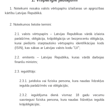
1. Noteikumi nosaka valsts vērtspapīru izlaišanas un apgrozības
kārtību Latvijas Republikā.
2. Noteikumos lietotie termini:
2.1. valsts vērtspapīrs – Latvijas Republikas vārdā izlaista
parādzīme, obligācija, krājobligācija un bezprocentu obligācija,
kurai piešķirts starptautisko vērtspapīru identifikācijas kods
(ISIN), kas sākas ar Latvijas valsts kodu "LV";
2.2. emitents – Latvijas Republika, kuras vārdā darbojas
finanšu ministrs;
2.3. ieguldītājs:
2.3.1. juridiska vai fiziska persona, kura naudas līdzekļus
iegulda parādzīmēs vai obligācijās;
2.3.2. ieguldījuma dienā vismaz 18 gadu vecumu
sasniegusi fiziska persona, kura naudas līdzekļus iegulda
krājobligācijās;