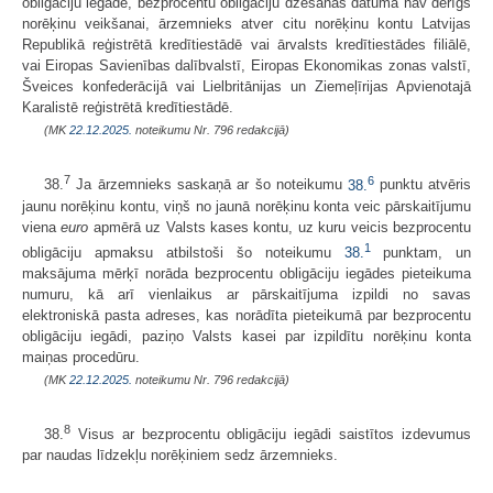
obligāciju iegāde, bezprocentu obligāciju dzēšanas datumā nav derīgs
norēķinu veikšanai, ārzemnieks atver citu norēķinu kontu Latvijas
Republikā reģistrētā kredītiestādē vai ārvalsts kredītiestādes filiālē,
vai Eiropas Savienības dalībvalstī, Eiropas Ekonomikas zonas valstī,
Šveices konfederācijā vai Lielbritānijas un Ziemeļīrijas Apvienotajā
Karalistē reģistrētā kredītiestādē.
(MK
22.12.2025.
noteikumu Nr. 796 redakcijā)
7
6
38.
Ja ārzemnieks saskaņā ar šo noteikumu
38.
punktu atvēris
jaunu norēķinu kontu, viņš no jaunā norēķinu konta veic pārskaitījumu
viena
euro
apmērā uz Valsts kases kontu, uz kuru veicis bezprocentu
1
obligāciju apmaksu atbilstoši šo noteikumu
38.
punktam, un
maksājuma mērķī norāda bezprocentu obligāciju iegādes pieteikuma
numuru, kā arī vienlaikus ar pārskaitījuma izpildi no savas
elektroniskā pasta adreses, kas norādīta pieteikumā par bezprocentu
obligāciju iegādi, paziņo Valsts kasei par izpildītu norēķinu konta
maiņas procedūru.
(MK
22.12.2025.
noteikumu Nr. 796 redakcijā)
8
38.
Visus ar bezprocentu obligāciju iegādi saistītos izdevumus
par naudas līdzekļu norēķiniem sedz ārzemnieks.