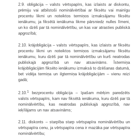
2.9. obligācija – valsts vērtspapīrs, kas izlaists ar diskontu,
prēmiju vai atbilstoši nominālvērtībai ar fiksētu vai mainīgu
procentu likmi un noteiktos termiņos izmaksājamu fiksētu
ienākumu, ja fiksētā ienākuma likme pārsniedz nulles līmeni,
un ko dzēš par tā nominālvērtību, un kas var atrasties publiskā
apgrozībā;
2.10. krājobligācija – valsts vērtspapīrs, kas izlaists ar fiksētu
procentu likmi un noteiktos termiņos izmaksājamu fiksētu
ienākumu, kuru dzēš par tā nominālvērtību un kurš neatrodas
publiskajā apgrozībā un nav atsavināms. Īstermiņa
krājobligācijām fiksēto ienākumu izmaksā to dzēšanas datumā,
bet vidēja termiņa un ilgtermiņa krājobligācijām – vienu reizi
gadā;
1
2.10.
bezprocentu obligācija – īpašam mērķim paredzēts
valsts vērtspapīrs, kam nav fiksētā ienākuma, kuru dzēš par tā
nominālvērtību, kas neatrodas publiskajā apgrozībā, nav
ieķīlājams un nav atsavināms;
2.11. diskonts – starpība starp vērtspapīra nominālvērtību un
vērtspapīra cenu, ja vērtspapīra cena ir mazāka par vērtspapīra
nominālvērtību;