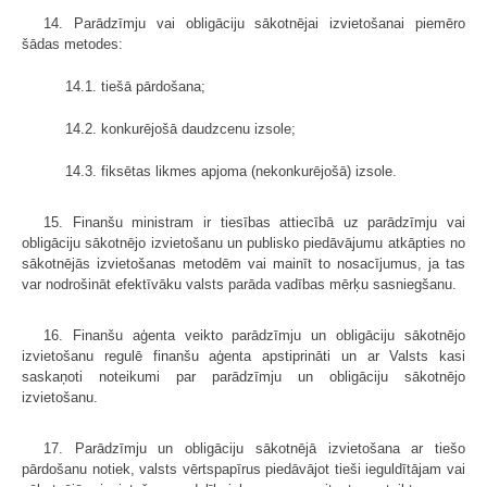
14. Parādzīmju vai obligāciju sākotnējai izvietošanai piemēro
šādas metodes:
14.1. tiešā pārdošana;
14.2. konkurējošā daudzcenu izsole;
14.3. fiksētas likmes apjoma (nekonkurējošā) izsole.
15. Finanšu ministram ir tiesības attiecībā uz parādzīmju vai
obligāciju sākotnējo izvietošanu un publisko piedāvājumu atkāpties no
sākotnējās izvietošanas metodēm vai mainīt to nosacījumus, ja tas
var nodrošināt efektīvāku valsts parāda vadības mērķu sasniegšanu.
16. Finanšu aģenta veikto parādzīmju un obligāciju sākotnējo
izvietošanu regulē finanšu aģenta apstiprināti un ar Valsts kasi
saskaņoti noteikumi par parādzīmju un obligāciju sākotnējo
izvietošanu.
17. Parādzīmju un obligāciju sākotnējā izvietošana ar tiešo
pārdošanu notiek, valsts vērtspapīrus piedāvājot tieši ieguldītājam vai