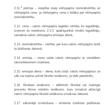
1
2.11.
prēmija – starpība starp vērtspapīra nominālvērtību un
vērtspapīra cenu, ja vērtspapīra cena ir lielāka par vērtspapīra
nominālvērtību;
2.12. cena – valsts vērtspapīra iegādes vērtība, ko ieguldītājs,
izņemot šo noteikumu 2.3.3. apakšpunktā minēto ieguldītāju,
samaksā valsts vērtspapīra emisijas dienā;
2.13. nominālvērtība – vērtība, par kuru valsts vērtspapīru dzēš
tā dzēšanas datumā;
2.14. emisija – viena veida valsts vērtspapīru ar vienādiem
raksturlielumiem izlaišana;
2.15. emisijas diena – diena, kurā izlaiž valsts vērtspapīrus un
sāk vai turpina uzkrāt fiksēto ienākumu, ja tāds paredzēts;
2.16. fiksētais ienākums – atbilstoši fiksētai vai mainīgai
procentu likmei noteikts ienākums, kuru izmaksā attiecīgā
valsts vērtspapīra fiksētā ienākuma izmaksas datumā;
2.17. sākotnējā izvietošana – emitenta izteiktais publiskais