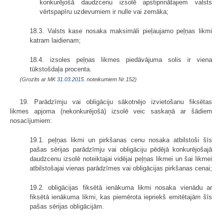
konkurējošā daudzcenu izsolē apstiprinātajiem valsts
vērtspapīru uzdevumiem ir nulle vai zemāka;
18.3. Valsts kase nosaka maksimāli pieļaujamo peļņas likmi
katram laidienam;
18.4. izsoles peļņas likmes piedāvājuma solis ir viena
tūkstošdaļa procenta.
(Grozīts ar MK
31.03.2015.
noteikumiem Nr.152)
19. Parādzīmju vai obligāciju sākotnējo izvietošanu fiksētas
likmes apjoma (nekonkurējošā) izsolē veic saskaņā ar šādiem
nosacījumiem:
19.1. peļņas likmi un pirkšanas cenu nosaka atbilstoši šīs
pašas sērijas parādzīmju vai obligāciju pēdējā konkurējošajā
daudzcenu izsolē noteiktajai vidējai peļņas likmei un šai likmei
atbilstošajai vienas parādzīmes vai obligācijas pirkšanas cenai;
19.2. obligācijas fiksētā ienākuma likmi nosaka vienādu ar
fiksētā ienākuma likmi, kas piemērota iepriekš emitētajām šīs
pašas sērijas obligācijām.