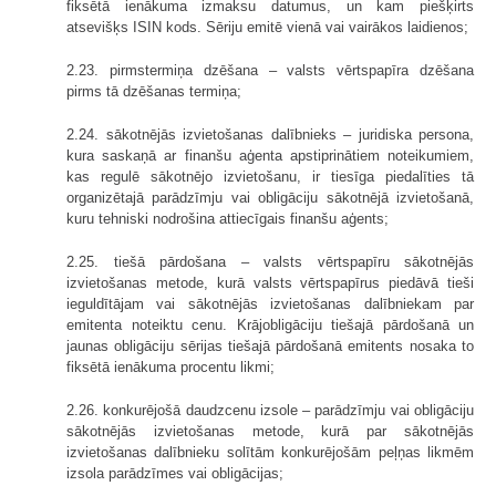
fiksētā ienākuma izmaksu datumus, un kam piešķirts
atsevišķs ISIN kods. Sēriju emitē vienā vai vairākos laidienos;
2.23. pirmstermiņa dzēšana – valsts vērtspapīra dzēšana
pirms tā dzēšanas termiņa;
2.24. sākotnējās izvietošanas dalībnieks – juridiska persona,
kura saskaņā ar finanšu aģenta apstiprinātiem noteikumiem,
kas regulē sākotnējo izvietošanu, ir tiesīga piedalīties tā
organizētajā parādzīmju vai obligāciju sākotnējā izvietošanā,
kuru tehniski nodrošina attiecīgais finanšu aģents;
2.25. tiešā pārdošana – valsts vērtspapīru sākotnējās
izvietošanas metode, kurā valsts vērtspapīrus piedāvā tieši
ieguldītājam vai sākotnējās izvietošanas dalībniekam par
emitenta noteiktu cenu. Krājobligāciju tiešajā pārdošanā un
jaunas obligāciju sērijas tiešajā pārdošanā emitents nosaka to
fiksētā ienākuma procentu likmi;
2.26. konkurējošā daudzcenu izsole – parādzīmju vai obligāciju
sākotnējās izvietošanas metode, kurā par sākotnējās
izvietošanas dalībnieku solītām konkurējošām peļņas likmēm
izsola parādzīmes vai obligācijas;