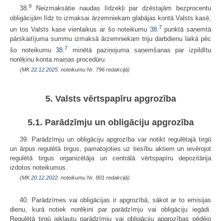
9
38.
Neizmaksātie naudas līdzekļi par dzēstajām bezprocentu
obligācijām līdz to izmaksai ārzemniekam glabājas kontā Valsts kasē,
7
un tos Valsts kase vienlaikus ar šo noteikumu
38.
punktā saņemtā
pārskaitījuma summu izmaksā ārzemniekam triju darbdienu laikā pēc
7
šo noteikumu
38.
minētā paziņojuma saņemšanas par izpildītu
norēķinu konta maiņas procedūru.
(MK
22.12.2025.
noteikumu Nr. 796 redakcijā)
5. Valsts vērtspapīru apgrozība
5.1. Parādzīmju un obligāciju apgrozība
39. Parādzīmju un obligāciju apgrozība var notikt regulētajā tirgū
un ārpus regulētā tirgus, pamatojoties uz tiesību aktiem un ievērojot
regulētā tirgus organizētāja un centrālā vērtspapīru depozitārija
izdotos noteikumus.
(MK
20.12.2022.
noteikumu Nr. 801 redakcijā)
40. Parādzīmes vai obligācijas ir apgrozībā, sākot ar to emisijas
dienu, kurā notiek norēķini par parādzīmju vai obligāciju iegādi.
Regulētā tirgū iekļautu parādzīmju vai obligāciju apgrozības pēdējo