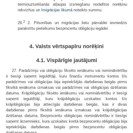
termiņuzturēšanās atļaujas izsniegšanu norādītos norēķinu
rekvizītus un
Imigrācijas likumā
noteikto summu;
2
26.
2. Pilsonības un migrācijas lietu pārvaldei iesniedzis
parakstītu pieteikumu bezprocentu obligāciju iegādei.
4. Valsts vērtspapīru norēķini
4.1. Vispārīgie jautājumi
27. Parādzīmju vai obligāciju fiksēto ienākumu vai nominālvērtību
ir tiesīgi saņemt ieguldītāji, kuru finanšu instrumentu kontos šīs
parādzīmes vai obligācijas bija iepriekšējās darbdienas beigās pirms
fiksētā ienākuma izmaksas vai parādzīmes vai obligācijas dzēšanas
datuma. Krājobligāciju fiksēto ienākumu vai nominālvērtību ir tiesīgi
saņemt ieguldītāji, kuru krājobligāciju uzskaites kontos šīs
krājobligācijas bija attiecīgās darbdienas beigās, kas ir divas
darbdienas pirms fiksētā ienākuma izmaksas vai krājobligācijas
dzēšanas datuma. Bezprocentu obligācijas nominālvērtību ir tiesīgs
saņemt ārzemnieks, kura uzskaites kontā bezprocentu obligācijas bija
iepriekšējās darbdienas beigās pirms bezprocentu obligācijas
dzēšanas datuma.