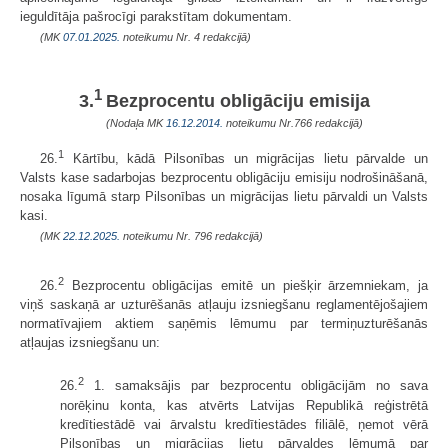
ieguldītāja pašrocīgi parakstītam dokumentam.
(MK
07.01.2025.
noteikumu Nr. 4 redakcijā)
1
3.
Bezprocentu obligāciju emisija
(Nodaļa MK
16.12.2014.
noteikumu Nr.766 redakcijā)
1
26.
Kārtību, kādā Pilsonības un migrācijas lietu pārvalde un
Valsts kase sadarbojas bezprocentu obligāciju emisiju nodrošināšanā,
nosaka līgumā starp Pilsonības un migrācijas lietu pārvaldi un Valsts
kasi.
(MK
22.12.2025.
noteikumu Nr. 796 redakcijā)
2
26.
Bezprocentu obligācijas emitē un piešķir ārzemniekam, ja
viņš saskaņā ar uzturēšanās atļauju izsniegšanu reglamentējošajiem
normatīvajiem aktiem saņēmis lēmumu par termiņuzturēšanās
atļaujas izsniegšanu un:
2
26.
1. samaksājis par bezprocentu obligācijām no sava
norēķinu konta, kas atvērts Latvijas Republikā reģistrētā
kredītiestādē vai ārvalstu kredītiestādes filiālē, ņemot vērā
Pilsonības un migrācijas lietu pārvaldes lēmumā par