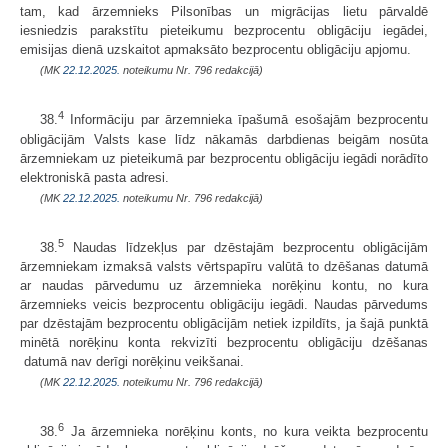
tam, kad ārzemnieks Pilsonības un migrācijas lietu pārvaldē
iesniedzis parakstītu pieteikumu bezprocentu obligāciju iegādei,
emisijas dienā uzskaitot apmaksāto bezprocentu obligāciju apjomu.
(MK
22.12.2025.
noteikumu Nr. 796 redakcijā)
4
38.
Informāciju par ārzemnieka īpašumā esošajām bezprocentu
obligācijām Valsts kase līdz nākamās darbdienas beigām nosūta
ārzemniekam uz pieteikumā par bezprocentu obligāciju iegādi norādīto
elektroniskā pasta adresi.
(MK
22.12.2025.
noteikumu Nr. 796 redakcijā)
5
38.
Naudas līdzekļus par dzēstajām bezprocentu obligācijām
ārzemniekam izmaksā valsts vērtspapīru valūtā to dzēšanas datumā
ar naudas pārvedumu uz ārzemnieka norēķinu kontu, no kura
ārzemnieks veicis bezprocentu obligāciju iegādi. Naudas pārvedums
par dzēstajām bezprocentu obligācijām netiek izpildīts, ja šajā punktā
minētā norēķinu konta rekvizīti bezprocentu obligāciju dzēšanas
datumā nav derīgi norēķinu veikšanai.
(MK
22.12.2025.
noteikumu Nr. 796 redakcijā)
6
38.
Ja ārzemnieka norēķinu konts, no kura veikta bezprocentu