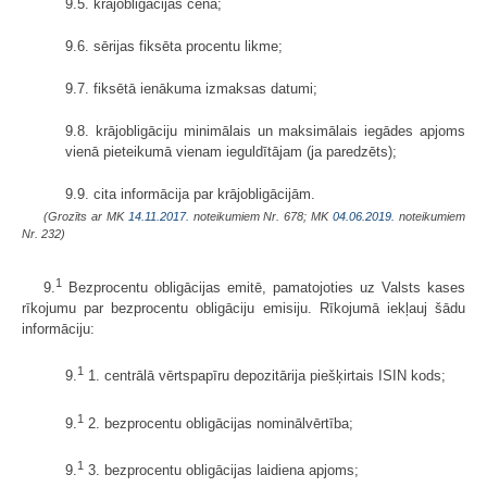
9.5. krājobligācijas cena;
9.6. sērijas fiksēta procentu likme;
9.7. fiksētā ienākuma izmaksas datumi;
9.8. krājobligāciju minimālais un maksimālais iegādes apjoms
vienā pieteikumā vienam ieguldītājam (ja paredzēts);
9.9. cita informācija par krājobligācijām.
(Grozīts ar MK
14.11.2017.
noteikumiem Nr. 678; MK
04.06.2019.
noteikumiem
Nr. 232)
1
9.
Bezprocentu obligācijas emitē, pamatojoties uz Valsts kases
rīkojumu par bezprocentu obligāciju emisiju. Rīkojumā iekļauj šādu
informāciju:
1
9.
1. centrālā vērtspapīru depozitārija piešķirtais ISIN kods;
1
9.
2. bezprocentu obligācijas nominālvērtība;
1
9.
3. bezprocentu obligācijas laidiena apjoms;