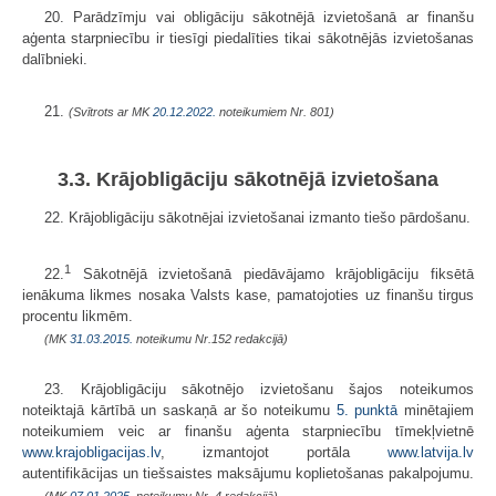
20. Parādzīmju vai obligāciju sākotnējā izvietošanā ar finanšu
aģenta starpniecību ir tiesīgi piedalīties tikai sākotnējās izvietošanas
dalībnieki.
21.
(Svītrots ar MK
20.12.2022.
noteikumiem Nr. 801)
3.3. Krājobligāciju sākotnējā izvietošana
22. Krājobligāciju sākotnējai izvietošanai izmanto tiešo pārdošanu.
1
22.
Sākotnējā izvietošanā piedāvājamo krājobligāciju fiksētā
ienākuma likmes nosaka Valsts kase, pamatojoties uz finanšu tirgus
procentu likmēm.
(MK
31.03.2015.
noteikumu Nr.152 redakcijā)
23. Krājobligāciju sākotnējo izvietošanu šajos noteikumos
noteiktajā kārtībā un saskaņā ar šo noteikumu
5. punktā
minētajiem
noteikumiem veic ar finanšu aģenta starpniecību tīmekļvietnē
www.krajobligacijas.lv
, izmantojot portāla
www.latvija.lv
autentifikācijas un tiešsaistes maksājumu koplietošanas pakalpojumu.