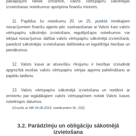
pakalpojumi netiek izmantoti, valsts vērtspapīru sākotnējās
izvietošanas noteikumus apstiprina finanšu ministrs.
11. Papildus šo noteikumu
20.
un
25. punktā
minētajiem
nosacījumiem finanšu aģents pēc saskaņošanas ar Valsts kasi valsts
vērtspapīru sākotnējo izvietošanu regulējošajos noteikumos var
iekļaut nosacījumus dalībai valsts vērtspapīru sākotnējā izvietošanā,
paredzot sākotnējās izvietošanas dalībnieka un ieguldītāja tiesības un
pienākumus.
12. Valsts kasei ar atsevišķu rīkojumu ir tiesības izsludināt
apgrozībā esošas valsts vērtspapīru sērijas apjoma palielināšanu ar
papildu laidienu.
13. Valsts vērtspapīru sākotnējā izvietošana un norēķini ar
emitentu par iegādātajiem valsts vērtspapīriem notiek Valsts kases
noteiktajos datumos.
(Grozīts ar MK
04.06.2019.
noteikumiem Nr. 232)
3.2. Parādzīmju un obligāciju sākotnējā
izvietošana