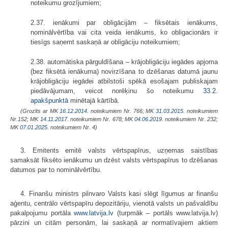
noteikumu grozījumiem;
2.37. ienākumi par obligācijām – fiksētais ienākums,
nominālvērtība vai cita veida ienākums, ko obligacionārs ir
tiesīgs saņemt saskaņā ar obligāciju noteikumiem;
2.38. automātiska pārguldīšana – krājobligāciju iegādes apjoma
(bez fiksētā ienākuma) novirzīšana to dzēšanas datumā jaunu
krājobligāciju iegādei atbilstoši spēkā esošajam publiskajam
piedāvājumam, veicot norēķinu šo noteikumu
33.2.
apakšpunktā
minētajā kārtībā.
(Grozīts ar MK
16.12.2014.
noteikumiem Nr. 766; MK
31.03.2015.
noteikumiem
Nr.152; MK
14.11.2017.
noteikumiem Nr. 678; MK
04.06.2019.
noteikumiem Nr. 232;
MK
07.01.2025.
noteikumiem Nr. 4)
3. Emitents emitē valsts vērtspapīrus, uzņemas saistības
samaksāt fiksēto ienākumu un dzēst valsts vērtspapīrus to dzēšanas
datumos par to nominālvērtību.
4. Finanšu ministrs pilnvaro Valsts kasi slēgt līgumus ar finanšu
aģentu, centrālo vērtspapīru depozitāriju, vienotā valsts un pašvaldību
pakalpojumu portāla
www.latvija.lv
(turpmāk – portāls www.latvija.lv)
pārzini un citām personām, lai saskaņā ar normatīvajiem aktiem