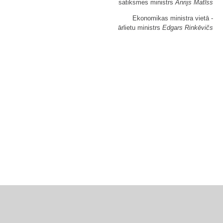
satiksmes ministrs
Anrijs Matīss
Ekonomikas ministra vietā -
ārlietu ministrs
Edgars Rinkēvičs