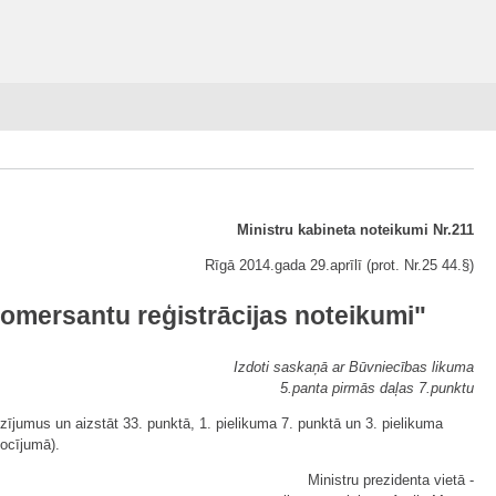
Ministru kabineta noteikumi Nr.211
Rīgā 2014.gada 29.aprīlī (prot. Nr.25 44.§)
omersantu reģistrācijas noteikumi"
Izdoti saskaņā ar Būvniecības likuma
5.panta pirmās daļas 7.punktu
ozījumus un aizstāt 33. punktā, 1. pielikuma 7. punktā un 3. pielikuma
locījumā).
Ministru prezidenta vietā -