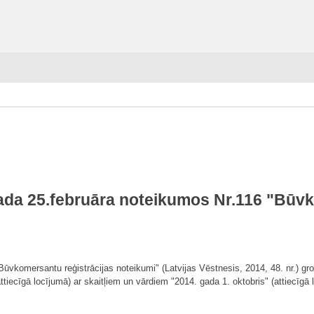
gada 25.februāra noteikumos Nr.116 "Būvk
Būvkomersantu reģistrācijas noteikumi" (Latvijas Vēstnesis, 2014, 48. nr.) gr
tiecīgā locījumā) ar skaitļiem un vārdiem "2014. gada 1. oktobris" (attiecīgā 