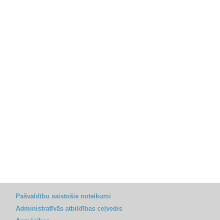
Pašvaldību saistošie noteikumi
Administratīvās atbildības ceļvedis