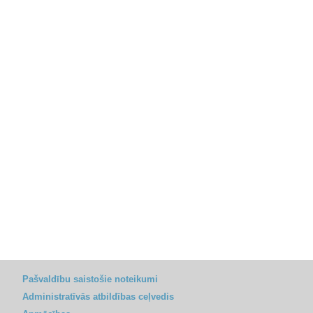
Pašvaldību saistošie noteikumi
Administratīvās atbildības ceļvedis