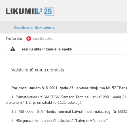
Darbības ar dokumentu
Tiesību akts:
zaudējis spēku
Tiesību akts ir zaudējis spēku.
Valsts ieņēmumu dienests
Par grozījumiem VID 2001. gada 23. janvāra rīkojumā Nr. 57 "Par
1. Pamatojoties uz SIA "DSV Samson Terminal Latvia" 2001. gada 21. j
brokeriem " 1.2. p. un izteikt to šādā redakcijā:
1.2. MB-0066 - SIA "Nordic Terminal Latvia", nod. maks. reģ. Nr. 5000
2. Rīkojuma tekstu publicēt laikrakstā "Latvijas Vēstnesis".