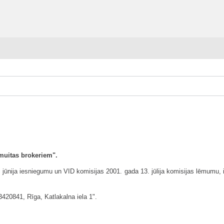
 muitas brokeriem".
ūnija iesniegumu un VID komisijas 2001. gada 13. jūlija komisijas lēmumu, i
3420841, Rīga, Katlakalna iela 1".