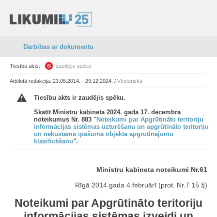
Darbības ar dokumentu
Tiesību akts:
zaudējis spēku
Attēlotā redakcija: 23.05.2014. - 29.12.2024. /
Vēsturiskā
Tiesību akts ir zaudējis spēku.
Skatīt Ministru kabineta 2024. gada 17. decembra
noteikumus Nr. 883 "
Noteikumi par Apgrūtināto teritoriju
informācijas sistēmas uzturēšanu un apgrūtināto teritoriju
un nekustamā īpašuma objekta apgrūtinājumu
klasificēšanu
".
Ministru kabineta noteikumi Nr.61
Rīgā 2014.gada 4.februārī (prot. Nr.7 15.§)
Noteikumi par Apgrūtināto teritoriju
informācijas sistēmas izveidi un