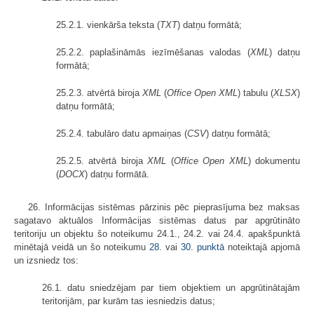
25.2.1. vienkārša teksta (
TXT
) datņu formātā;
25.2.2. paplašināmās iezīmēšanas valodas (
XML
) datņu
formātā;
25.2.3. atvērtā biroja
XML
(
Office Open XML
) tabulu (
XLSX
)
datņu formātā;
25.2.4. tabulāro datu apmaiņas (
CSV
) datņu formātā;
25.2.5. atvērtā biroja
XML
(
Office Open XML
) dokumentu
(
DOCX
) datņu formātā.
26. Informācijas sistēmas pārzinis pēc pieprasījuma bez maksas
sagatavo aktuālos Informācijas sistēmas datus par apgrūtināto
teritoriju un objektu šo noteikumu 24.1., 24.2. vai 24.4. apakšpunktā
minētajā veidā un šo noteikumu
28.
vai
30. punktā
noteiktajā apjomā
un izsniedz tos:
26.1. datu sniedzējam par tiem objektiem un apgrūtinātajām
teritorijām, par kurām tas iesniedzis datus;