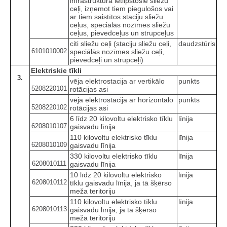
infrastruktūrā ietilpstošie sliežu
ceļi, izņemot tiem piegulošos vai
ar tiem saistītos staciju sliežu
ceļus, speciālās nozīmes sliežu
ceļus, pievedceļus un strupceļus
citi sliežu ceļi (staciju sliežu ceļi,
daudzstūris
6101010002
speciālās nozīmes sliežu ceļi,
pievedceļi un strupceļi)
Elektriskie tīkli
3.
vēja elektrostacija ar vertikālo
punkts
5208220101
rotācijas asi
vēja elektrostacija ar horizontālo
punkts
5208220102
rotācijas asi
6 līdz 20 kilovoltu elektrisko tīklu
līnija
6208010107
gaisvadu līnija
110 kilovoltu elektrisko tīklu
līnija
6208010109
gaisvadu līnija
330 kilovoltu elektrisko tīklu
līnija
6208010111
gaisvadu līnija
10 līdz 20 kilovoltu elektrisko
līnija
6208010112
tīklu gaisvadu līnija, ja tā šķērso
meža teritoriju
110 kilovoltu elektrisko tīklu
līnija
6208010113
gaisvadu līnija, ja tā šķērso
meža teritoriju