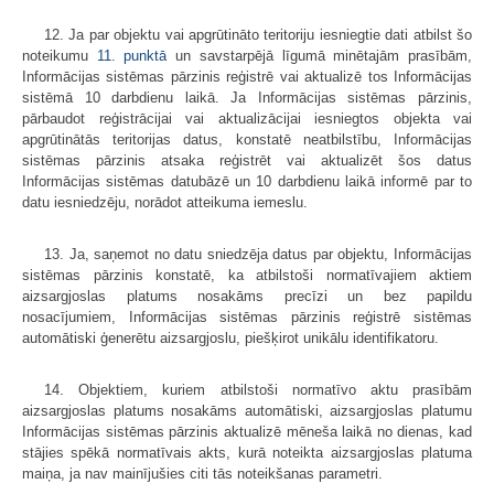
12. Ja par objektu vai apgrūtināto teritoriju iesniegtie dati atbilst šo
noteikumu
11. punktā
un savstarpējā līgumā minētajām prasībām,
Informācijas sistēmas pārzinis reģistrē vai aktualizē tos Informācijas
sistēmā 10 darbdienu laikā. Ja Informācijas sistēmas pārzinis,
pārbaudot reģistrācijai vai aktualizācijai iesniegtos objekta vai
apgrūtinātās teritorijas datus, konstatē neatbilstību, Informācijas
sistēmas pārzinis atsaka reģistrēt vai aktualizēt šos datus
Informācijas sistēmas datubāzē un 10 darbdienu laikā informē par to
datu iesniedzēju, norādot atteikuma iemeslu.
13. Ja, saņemot no datu sniedzēja datus par objektu, Informācijas
sistēmas pārzinis konstatē, ka atbilstoši normatīvajiem aktiem
aizsargjoslas platums nosakāms precīzi un bez papildu
nosacījumiem, Informācijas sistēmas pārzinis reģistrē sistēmas
automātiski ģenerētu aizsargjoslu, piešķirot unikālu identifikatoru.
14. Objektiem, kuriem atbilstoši normatīvo aktu prasībām
aizsargjoslas platums nosakāms automātiski, aizsargjoslas platumu
Informācijas sistēmas pārzinis aktualizē mēneša laikā no dienas, kad
stājies spēkā normatīvais akts, kurā noteikta aizsargjoslas platuma
maiņa, ja nav mainījušies citi tās noteikšanas parametri.