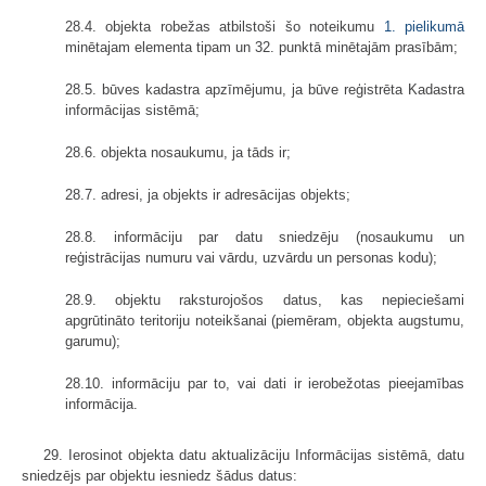
28.4. objekta robežas atbilstoši šo noteikumu
1. pielikumā
minētajam elementa tipam un 32. punktā minētajām prasībām;
28.5. būves kadastra apzīmējumu, ja būve reģistrēta Kadastra
informācijas sistēmā;
28.6. objekta nosaukumu, ja tāds ir;
28.7. adresi, ja objekts ir adresācijas objekts;
28.8. informāciju par datu sniedzēju (nosaukumu un
reģistrācijas numuru vai vārdu, uzvārdu un personas kodu);
28.9. objektu raksturojošos datus, kas nepieciešami
apgrūtināto teritoriju noteikšanai (piemēram, objekta augstumu,
garumu);
28.10. informāciju par to, vai dati ir ierobežotas pieejamības
informācija.
29. Ierosinot objekta datu aktualizāciju Informācijas sistēmā, datu
sniedzējs par objektu iesniedz šādus datus: