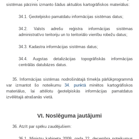
sistēmas pārzinis izmanto šādus aktuālos kartogrāfiskos materiālus:
34.1. Ģeotelpisko pamatdatu informācijas sistēmas datus;
34.2. Valsts adrešu reģistra informācijas sistēmas
administratīvo teritoriju un to teritoriālo vienību robežu datus;
34.3. Kadastra informācijas sistēmas datus;
34.4. Augstas detalizācijas topogrāfiskās informācijas
centrālās datubāzes datus.
35. Informācijas sistēmas nodrošinātajā tīmekļa pārlūkprogrammā
var izmantot šo noteikumu
34. punktā
minētos kartogrāfiskos
materiālus, lai attēlotu ģeotelpiskās informācijas pamatdatus
izvēlētajā atrašanās vietā.
VI. Noslēguma jautājumi
36. Atzīt par spēku zaudējušiem:
36.1. Ministru kabineta 2009. gada 22. decembra noteikumus