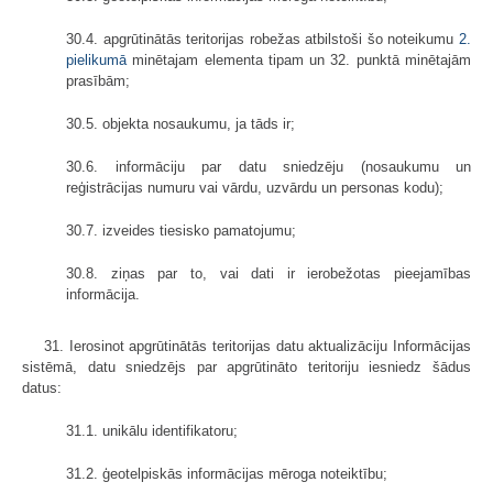
30.4. apgrūtinātās teritorijas robežas atbilstoši šo noteikumu
2.
pielikumā
minētajam elementa tipam un 32. punktā minētajām
prasībām;
30.5. objekta nosaukumu, ja tāds ir;
30.6. informāciju par datu sniedzēju (nosaukumu un
reģistrācijas numuru vai vārdu, uzvārdu un personas kodu);
30.7. izveides tiesisko pamatojumu;
30.8. ziņas par to, vai dati ir ierobežotas pieejamības
informācija.
31. Ierosinot apgrūtinātās teritorijas datu aktualizāciju Informācijas
sistēmā, datu sniedzējs par apgrūtināto teritoriju iesniedz šādus
datus:
31.1. unikālu identifikatoru;
31.2. ģeotelpiskās informācijas mēroga noteiktību;