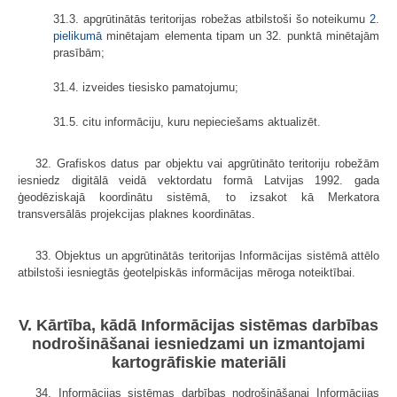
31.3. apgrūtinātās teritorijas robežas atbilstoši šo noteikumu
2.
pielikumā
minētajam elementa tipam un 32. punktā minētajām
prasībām;
31.4. izveides tiesisko pamatojumu;
31.5. citu informāciju, kuru nepieciešams aktualizēt.
32. Grafiskos datus par objektu vai apgrūtināto teritoriju robežām
iesniedz digitālā veidā vektordatu formā Latvijas 1992. gada
ģeodēziskajā koordinātu sistēmā, to izsakot kā Merkatora
transversālās projekcijas plaknes koordinātas.
33. Objektus un apgrūtinātās teritorijas Informācijas sistēmā attēlo
atbilstoši iesniegtās ģeotelpiskās informācijas mēroga noteiktībai.
V. Kārtība, kādā Informācijas sistēmas darbības
nodrošināšanai iesniedzami un izmantojami
kartogrāfiskie materiāli
34. Informācijas sistēmas darbības nodrošināšanai Informācijas