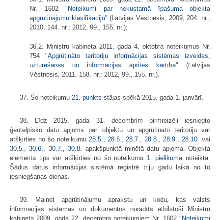
Nr. 1602 "
Noteikumi par nekustamā īpašuma objekta
apgrūtinājumu klasifikāciju
" (Latvijas Vēstnesis, 2009, 204. nr.;
2010, 144. nr.; 2012, 99., 155. nr.);
36.2. Ministru kabineta 2011. gada 4. oktobra noteikumus Nr.
754 "
Apgrūtināto teritoriju informācijas sistēmas izveides,
uzturēšanas un informācijas aprites kārtība
" (Latvijas
Vēstnesis, 2011, 158. nr.; 2012, 99., 155. nr.).
37. Šo noteikumu
21. punkts
stājas spēkā 2015. gada 1. janvārī.
38. Līdz 2015. gada 31. decembrim pirmreizēji iesniegto
ģeotelpisko datu apjoms par objektu un apgrūtināto teritoriju var
atšķirties no šo noteikumu
28.5
.,
28.6
.,
28.7
.,
28.8
.,
28.9
.,
28.10
. vai
30.5
.,
30.6
.,
30.7
.,
30.8
. apakšpunktā minētā datu apjoma. Objekta
elementa tips var atšķirties no šo noteikumu
1. pielikumā
noteiktā.
Šādus datus informācijas sistēmā reģistrē triju gadu laikā no to
iesniegšanas dienas.
39. Mainot apgrūtinājumu aprakstu un kodu, kas valsts
informācijas sistēmās un dokumentos norādīts atbilstoši Ministru
kabineta 2009. gada 22. decembra noteikumiem Nr. 1602 "
Noteikumi