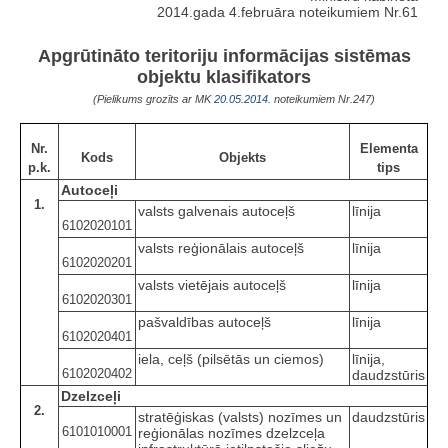
2014.gada 4.februāra noteikumiem Nr.61
Apgrūtināto teritoriju informācijas sistēmas
objektu klasifikators
(Pielikums grozīts ar MK
20.05.2014.
noteikumiem Nr.247)
Nr.
Elementa
Kods
Objekts
p.k.
tips
Autoceļi
1.
valsts galvenais autoceļš
līnija
6102020101
valsts reģionālais autoceļš
līnija
6102020201
valsts vietējais autoceļš
līnija
6102020301
pašvaldības autoceļš
līnija
6102020401
iela, ceļš (pilsētās un ciemos)
līnija,
6102020402
daudzstūris
Dzelzceļi
2.
stratēģiskas (valsts) nozīmes un
daudzstūris
6101010001
reģionālas nozīmes dzelzceļa