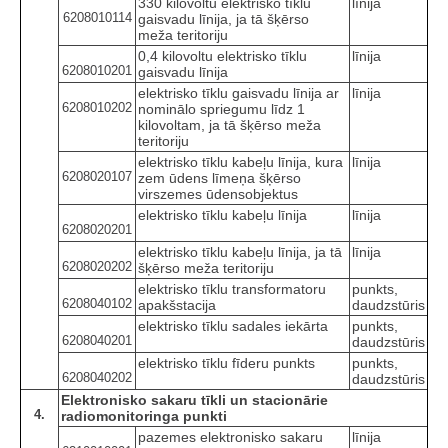
330 kilovoltu elektrisko tīklu
līnija
6208010114
gaisvadu līnija, ja tā šķērso
meža teritoriju
0,4 kilovoltu elektrisko tīklu
līnija
6208010201
gaisvadu līnija
elektrisko tīklu gaisvadu līnija ar
līnija
6208010202
nominālo spriegumu līdz 1
kilovoltam, ja tā šķērso meža
teritoriju
elektrisko tīklu kabeļu līnija, kura
līnija
6208020107
zem ūdens līmeņa šķērso
virszemes ūdensobjektus
elektrisko tīklu kabeļu līnija
līnija
6208020201
elektrisko tīklu kabeļu līnija, ja tā
līnija
6208020202
šķērso meža teritoriju
elektrisko tīklu transformatoru
punkts,
6208040102
apakšstacija
daudzstūris
elektrisko tīklu sadales iekārta
punkts,
6208040201
daudzstūris
elektrisko tīklu fīderu punkts
punkts,
6208040202
daudzstūris
Elektronisko sakaru tīkli un stacionārie
4.
radiomonitoringa punkti
pazemes elektronisko sakaru
līnija