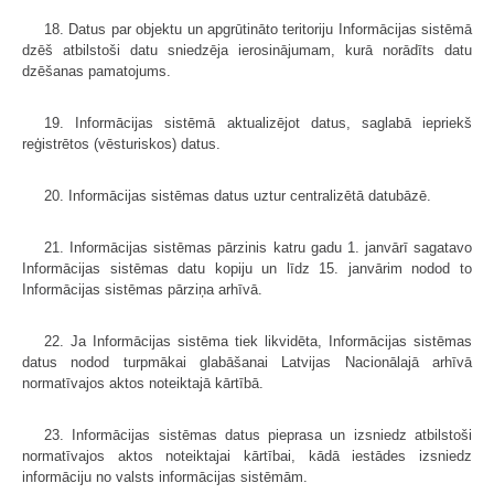
18. Datus par objektu un apgrūtināto teritoriju Informācijas sistēmā
dzēš atbilstoši datu sniedzēja ierosinājumam, kurā norādīts datu
dzēšanas pamatojums.
19. Informācijas sistēmā aktualizējot datus, saglabā iepriekš
reģistrētos (vēsturiskos) datus.
20. Informācijas sistēmas datus uztur centralizētā datubāzē.
21. Informācijas sistēmas pārzinis katru gadu 1. janvārī sagatavo
Informācijas sistēmas datu kopiju un līdz 15. janvārim nodod to
Informācijas sistēmas pārziņa arhīvā.
22. Ja Informācijas sistēma tiek likvidēta, Informācijas sistēmas
datus nodod turpmākai glabāšanai Latvijas Nacionālajā arhīvā
normatīvajos aktos noteiktajā kārtībā.
23. Informācijas sistēmas datus pieprasa un izsniedz atbilstoši
normatīvajos aktos noteiktajai kārtībai, kādā iestādes izsniedz
informāciju no valsts informācijas sistēmām.