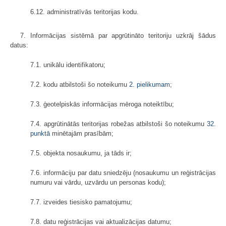
6.12. administratīvās teritorijas kodu.
7. Informācijas sistēmā par apgrūtināto teritoriju uzkrāj šādus
datus:
7.1. unikālu identifikatoru;
7.2. kodu atbilstoši šo noteikumu
2. pielikumam
;
7.3. ģeotelpiskās informācijas mēroga noteiktību;
7.4. apgrūtinātās teritorijas robežas atbilstoši šo noteikumu
32.
punktā
minētajām prasībām;
7.5. objekta nosaukumu, ja tāds ir;
7.6. informāciju par datu sniedzēju (nosaukumu un reģistrācijas
numuru vai vārdu, uzvārdu un personas kodu);
7.7. izveides tiesisko pamatojumu;
7.8. datu reģistrācijas vai aktualizācijas datumu;