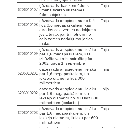
gāzesvads, kas zem ūdens
līnija
6206010107
līmeņa šķērso virszemes
ūdensobjektus
gāzesvads ar spiedienu no 0,4
līnija
6206010108
līdz 0,6 megapaskāliem, kas
atrodas ceļa zemes nodalījuma
joslā tuvāk par 5 metriem no
ceļa zemes nodalījuma joslas
malas
gāzesvads ar spiedienu, lielāku
līnija
6206010109
par 1,6 megapaskāliem, kas
izbūvēts vai rekonstruēts pēc
2002. gada 1. septembra
gāzesvads ar spiedienu, lielāku
līnija
6206010201
par 1,6 megapaskāliem, un
iekšējo diametru līdz 300
milimetriem
gāzesvads ar spiedienu, lielāku
līnija
6206010202
par 1,6 megapaskāliem, un
iekšējo diametru no 300 līdz 600
milimetriem (ieskaitot)
gāzesvads ar spiedienu, lielāku
līnija
6206010203
par 1,6 megapaskāliem, un
iekšējo diametru, lielāku par 600
milimetriem