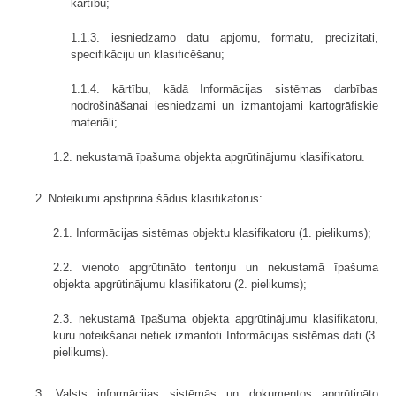
kārtību;
1.1.3. iesniedzamo datu apjomu, formātu, precizitāti,
specifikāciju un klasificēšanu;
1.1.4. kārtību, kādā Informācijas sistēmas darbības
nodrošināšanai iesniedzami un izmantojami kartogrāfiskie
materiāli;
1.2. nekustamā īpašuma objekta apgrūtinājumu klasifikatoru.
2. Noteikumi apstiprina šādus klasifikatorus:
2.1. Informācijas sistēmas objektu klasifikatoru (1. pielikums);
2.2. vienoto apgrūtināto teritoriju un nekustamā īpašuma
objekta apgrūtinājumu klasifikatoru (2. pielikums);
2.3. nekustamā īpašuma objekta apgrūtinājumu klasifikatoru,
kuru noteikšanai netiek izmantoti Informācijas sistēmas dati (3.
pielikums).
3. Valsts informācijas sistēmās un dokumentos apgrūtināto