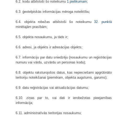
6.2. kodu atbilstoši šo noteikumu
1.pielikumam
;
6.3. ģeotelpiskās informācijas mēroga noteiktību;
6.4. objekta robežas atbilstoši šo noteikumu
32. punktā
minētajām prasībām;
6.5. objekta nosaukumu, ja tāds ir;
6.6. adresi, ja objekts ir adresācijas objekts;
6.7. informāciju par datu sniedzēju (nosaukumu un reģistrācijas
numuru vai vārdu, uzvārdu un personas kodu);
6.8. objektu raksturojošos datus, kas nepieciešami apgrūtināto
teritoriju noteikšanai (piemēram, objekta augstums, garums);
6.9. datu reģistrācijas vai aktualizācijas datumu;
6.10. ziņas par to, vai dati ir ierobežotas pieejamības
informācija;
6.11. administratīvās teritorijas nosaukumu;