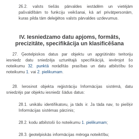
26.2. valsts tiešās pārvaldes iestādēm un vietējām
pašvaldībām to funkciju veikšanai, kā arī privātpersonām,
kuras pilda tām deleģētos valsts pārvaldes uzdevumus.
IV. Iesniedzamo datu apjoms, formāts,
precizitāte, specifikācija un klasificēšana
27. Ģeotelpiskos datus par objektu un apgrūtināto teritoriju
iesniedz datu sniedzēja uzturētajā specifikācijā, ievērojot šo
noteikumu
32. punktā
norādītās prasības un datu atbilstību šo
noteikumu
1.
vai
2. pielikumam
.
28. Ierosinot objekta reģistrāciju Informācijas sistēmā, datu
sniedzējs par objektu iesniedz šādus datus:
28.1. unikālu identifikatoru, ja tāds ir. Ja tāda nav, to piešķir
Informācijas sistēmas pārzinis;
28.2. kodu atbilstoši šo noteikumu
1. pielikumam
;
28.3. ģeotelpiskās informācijas mēroga noteiktību;