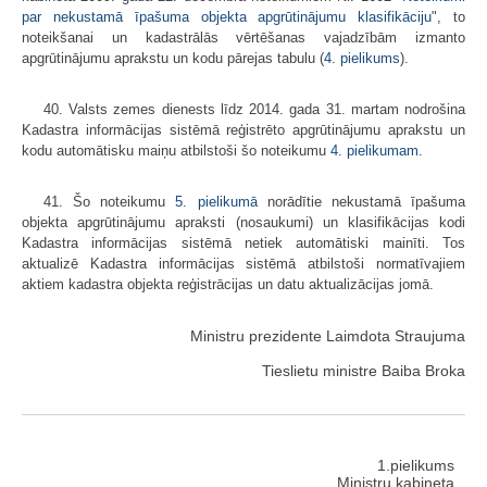
par nekustamā īpašuma objekta apgrūtinājumu klasifikāciju
", to
noteikšanai un kadastrālās vērtēšanas vajadzībām izmanto
apgrūtinājumu aprakstu un kodu pārejas tabulu (
4. pielikums
).
40. Valsts zemes dienests līdz 2014. gada 31. martam nodrošina
Kadastra informācijas sistēmā reģistrēto apgrūtinājumu aprakstu un
kodu automātisku maiņu atbilstoši šo noteikumu
4. pielikumam
.
41. Šo noteikumu
5. pielikumā
norādītie nekustamā īpašuma
objekta apgrūtinājumu apraksti (nosaukumi) un klasifikācijas kodi
Kadastra informācijas sistēmā netiek automātiski mainīti. Tos
aktualizē Kadastra informācijas sistēmā atbilstoši normatīvajiem
aktiem kadastra objekta reģistrācijas un datu aktualizācijas jomā.
Ministru prezidente Laimdota Straujuma
Tieslietu ministre Baiba Broka
1.pielikums
Ministru kabineta