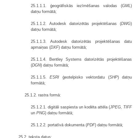
25.1.1.1. ģeogrāfiskās iezīmēšanas valodas (
GML
)
datņu formātā;
25.1.1.2. Autodesk datorizētās projektēšanas (
DWG
)
datņu formātā;
25.1.1.3. Autodesk datorizētās projektēšanas datu
apmaiņas (
DXF
) datņu formātā;
25.1.1.4. Bentley Systems datorizētās projektēšanas
(
DGN
) datņu formātā;
25.1.1.5.
ESRI
ģeotelpisko vektordatu (
SHP
) datņu
formātā;
25.1.2. rastra formā:
25.1.2.1. digitāli saspiesta un kodēta attēla (
JPEG, TIFF
un
PNG
) datņu formātā;
25.1.2.2. portatīvā dokumenta (
PDF
) datņu formātā;
25.2. teksta datus: