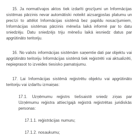
15. Ja normatīvajos aktos tiek izdarīti grozījumi un Informācijas
sistēmas pārzinis nevar automātiski noteikt aizsargjoslas platumu un
precīzi to attēlot Informācijas sistēmā bez papildu nosacījumiem,
Informācijas sistēmas pārzinis mēneša laikā informē par to datu
sniedzēju. Datu sniedzējs triju mēnešu laikā iesniedz datus par
apgrūtināto teritoriju.
16. No valsts informācijas sistēmām saņemtie dati par objektu vai
apgrūtināto teritoriju Informācijas sistēmā tiek reģistrēti vai aktualizēti,
nepieprasot to izveides tiesisko pamatojumu.
17. Lai Informācijas sistēmā reģistrētu objektu vai apgrūtināto
teritoriju vai izdarītu izmaiņas:
17.1. Uzņēmumu reģistrs tiešsaistē sniedz ziņas par
Uzņēmumu reģistra attiecīgajā reģistrā reģistrētas juridiskās
personas:
17.1.1. reģistrācijas numuru;
17.1.2. nosaukumu;