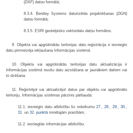
(
DXF
) datņu formātā;
8.3.4. Bentley Systems datorizētās projektēšanas (
DGN
)
datņu formātā;
8.3.5. ESRI ģeotelpisko vektordatu datņu formātos.
9. Objekta vai apgrūtinātās teritorijas datu reģistrācija ir iesniegto
datu pirmreizēja iekļaušana Informācijas sistēmā.
10. Objekta vai apgrūtinātās teritorijas datu aktualizācija ir
Informācijas sistēmā esošu datu aizstāšana ar jaunākiem datiem vai
to dzēšana.
11. Reģistrējot vai aktualizējot datus par objektu vai apgrūtināto
teritoriju, Informācijas sistēmas pārzinis pārbauda:
11.1. iesniegto datu atbilstību šo noteikumu
27.
,
28.
,
29.
,
30.
,
31.
un
32. punktā
minētajām prasībām;
11.2. iesniegtās informācijas atbilstību: