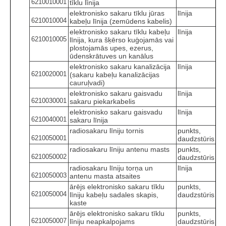
6210010001
tīklu līnija
elektronisko sakaru tīklu jūras
līnija
6210010004
kabeļu līnija (zemūdens kabelis)
elektronisko sakaru tīklu kabeļu
līnija
6210010005
līnija, kura šķērso kuģojamās vai
plostojamās upes, ezerus,
ūdenskrātuves un kanālus
elektronisko sakaru kanalizācija
līnija
6210020001
(sakaru kabeļu kanalizācijas
cauruļvadi)
elektronisko sakaru gaisvadu
līnija
6210030001
sakaru piekarkabelis
elektronisko sakaru gaisvadu
līnija
6210040001
sakaru līnija
radiosakaru līniju tornis
punkts,
6210050001
daudzstūris
radiosakaru līniju antenu masts
punkts,
6210050002
daudzstūris
radiosakaru līniju torņa un
līnija
6210050003
antenu masta atsaites
ārējs elektronisko sakaru tīklu
punkts,
6210050004
līniju kabeļu sadales skapis,
daudzstūris
kaste
ārējs elektronisko sakaru tīklu
punkts,
6210050007
līniju neapkalpojams
daudzstūris