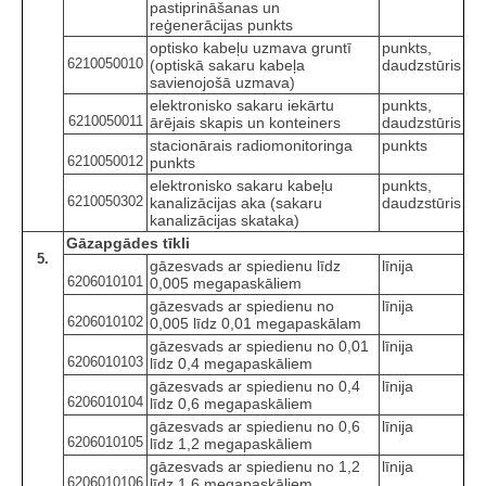
pastiprināšanas un
reģenerācijas punkts
optisko kabeļu uzmava gruntī
punkts,
6210050010
(optiskā sakaru kabeļa
daudzstūris
savienojošā uzmava)
elektronisko sakaru iekārtu
punkts,
6210050011
ārējais skapis un konteiners
daudzstūris
stacionārais radiomonitoringa
punkts
6210050012
punkts
elektronisko sakaru kabeļu
punkts,
6210050302
kanalizācijas aka (sakaru
daudzstūris
kanalizācijas skataka)
Gāzapgādes tīkli
5.
gāzesvads ar spiedienu līdz
līnija
6206010101
0,005 megapaskāliem
gāzesvads ar spiedienu no
līnija
6206010102
0,005 līdz 0,01 megapaskālam
gāzesvads ar spiedienu no 0,01
līnija
6206010103
līdz 0,4 megapaskāliem
gāzesvads ar spiedienu no 0,4
līnija
6206010104
līdz 0,6 megapaskāliem
gāzesvads ar spiedienu no 0,6
līnija
6206010105
līdz 1,2 megapaskāliem
gāzesvads ar spiedienu no 1,2
līnija
6206010106
līdz 1,6 megapaskāliem