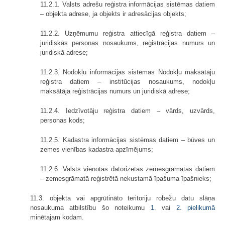
11.2.1. Valsts adrešu reģistra informācijas sistēmas datiem
– objekta adrese, ja objekts ir adresācijas objekts;
11.2.2. Uzņēmumu reģistra attiecīgā reģistra datiem –
juridiskās personas nosaukums, reģistrācijas numurs un
juridiskā adrese;
11.2.3. Nodokļu informācijas sistēmas Nodokļu maksātāju
reģistra datiem – institūcijas nosaukums, nodokļu
maksātāja reģistrācijas numurs un juridiskā adrese;
11.2.4. Iedzīvotāju reģistra datiem – vārds, uzvārds,
personas kods;
11.2.5. Kadastra informācijas sistēmas datiem – būves un
zemes vienības kadastra apzīmējums;
11.2.6. Valsts vienotās datorizētās zemesgrāmatas datiem
– zemesgrāmatā reģistrētā nekustamā īpašuma īpašnieks;
11.3. objekta vai apgrūtināto teritoriju robežu datu slāņa
nosaukuma atbilstību šo noteikumu
1.
vai
2. pielikumā
minētajam kodam.