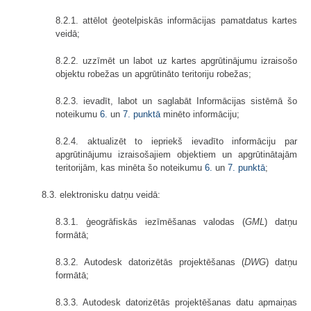
8.2.1. attēlot ģeotelpiskās informācijas pamatdatus kartes
veidā;
8.2.2. uzzīmēt un labot uz kartes apgrūtinājumu izraisošo
objektu robežas un apgrūtināto teritoriju robežas;
8.2.3. ievadīt, labot un saglabāt Informācijas sistēmā šo
noteikumu
6.
un
7. punktā
minēto informāciju;
8.2.4. aktualizēt to iepriekš ievadīto informāciju par
apgrūtinājumu izraisošajiem objektiem un apgrūtinātajām
teritorijām, kas minēta šo noteikumu
6.
un
7. punktā
;
8.3. elektronisku datņu veidā:
8.3.1. ģeogrāfiskās iezīmēšanas valodas (
GML
) datņu
formātā;
8.3.2. Autodesk datorizētās projektēšanas (
DWG
) datņu
formātā;
8.3.3. Autodesk datorizētās projektēšanas datu apmaiņas