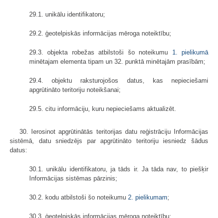
29.1. unikālu identifikatoru;
29.2. ģeotelpiskās informācijas mēroga noteiktību;
29.3. objekta robežas atbilstoši šo noteikumu
1. pielikumā
minētajam elementa tipam un 32. punktā minētajām prasībām;
29.4. objektu raksturojošos datus, kas nepieciešami
apgrūtināto teritoriju noteikšanai;
29.5. citu informāciju, kuru nepieciešams aktualizēt.
30. Ierosinot apgrūtinātās teritorijas datu reģistrāciju Informācijas
sistēmā, datu sniedzējs par apgrūtināto teritoriju iesniedz šādus
datus:
30.1. unikālu identifikatoru, ja tāds ir. Ja tāda nav, to piešķir
Informācijas sistēmas pārzinis;
30.2. kodu atbilstoši šo noteikumu
2. pielikumam
;
30.3. ģeotelpiskās informācijas mēroga noteiktību;