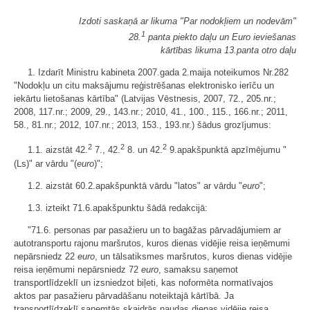
Izdoti saskaņā ar likuma "Par nodokļiem un nodevām"
1
28.
panta piekto daļu un Euro ieviešanas
kārtības likuma 13.panta otro daļu
1. Izdarīt Ministru kabineta 2007.gada 2.maija noteikumos Nr.282
"Nodokļu un citu maksājumu reģistrēšanas elektronisko ierīču un
iekārtu lietošanas kārtība" (Latvijas Vēstnesis, 2007, 72., 205.nr.;
2008, 117.nr.; 2009, 29., 143.nr.; 2010, 41., 100., 115., 166.nr.; 2011,
58., 81.nr.; 2012, 107.nr.; 2013, 153., 193.nr.) šādus grozījumus:
2
2
2
1.1. aizstāt 42.
7., 42.
8. un 42.
9.apakšpunktā apzīmējumu "
(Ls)" ar vārdu "(
euro
)";
1.2. aizstāt 60.2.apakšpunktā vārdu "latos" ar vārdu "
euro
";
1.3. izteikt 71.6.apakšpunktu šādā redakcijā:
"71.6. personas par pasažieru un to bagāžas pārvadājumiem ar
autotransportu rajonu maršrutos, kuros dienas vidējie reisa ieņēmumi
nepārsniedz 22
euro
, un tālsatiksmes maršrutos, kuros dienas vidējie
reisa ieņēmumi nepārsniedz 72
euro
, samaksu saņemot
transportlīdzeklī un izsniedzot biļeti, kas noformēta normatīvajos
aktos par pasažieru pārvadāšanu noteiktajā kārtībā. Ja
transportlīdzeklī saņemtās skaidrās naudas dienas vidējie reisa