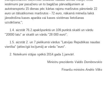
ieņēmumi par pasažieru un to bagāžas pārvadājumiem ar
autotransportu 15 dienas pēc kārtas rajonu maršrutos pārsniedz 22
euro
un tālsatiksmes maršrutos - 72
euro
, nākamā mēneša laikā
jānodrošina kases aparāta vai kases sistēmas lietošanas
uzsākšana;";
1.4. aizstāt 76.2.apakšpunktā un 109.punktā skaitli un vārdu
"20000 latu" ar skaitli un vārdu "28 000
euro
";
1.5. aizstāt 2. un 7.pielikumā vārdus "Latvijas Republikas naudas
vienība" (attiecīgā locījumā) ar vārdu "
euro
".
2. Noteikumi stājas spēkā 2014.gada 1.janvārī.
Ministru prezidents
Valdis Dombrovskis
Finanšu ministrs
Andris Vilks