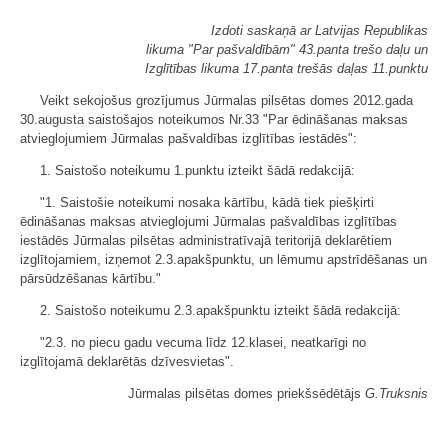
Izdoti saskaņā ar Latvijas Republikas
likuma "Par pašvaldībām" 43.panta trešo daļu un
Izglītības likuma 17.panta trešās daļas 11.punktu
Veikt sekojošus grozījumus Jūrmalas pilsētas domes 2012.gada
30.augusta saistošajos noteikumos Nr.33 "Par ēdināšanas maksas
atvieglojumiem Jūrmalas pašvaldības izglītības iestādēs":
1. Saistošo noteikumu 1.punktu izteikt šādā redakcijā:
"1. Saistošie noteikumi nosaka kārtību, kādā tiek piešķirti
ēdināšanas maksas atvieglojumi Jūrmalas pašvaldības izglītības
iestādēs Jūrmalas pilsētas administratīvajā teritorijā deklarētiem
izglītojamiem, izņemot 2.3.apakšpunktu, un lēmumu apstrīdēšanas un
pārsūdzēšanas kārtību."
2. Saistošo noteikumu 2.3.apakšpunktu izteikt šādā redakcijā:
"2.3. no piecu gadu vecuma līdz 12.klasei, neatkarīgi no
izglītojamā deklarētās dzīvesvietas".
Jūrmalas pilsētas domes priekšsēdētājs
G.Truksnis