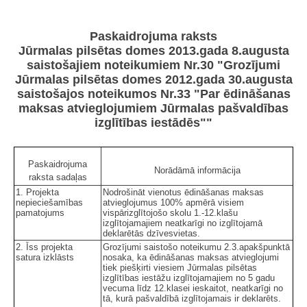
Paskaidrojuma raksts
Jūrmalas pilsētas domes 2013.gada 8.augusta
saistošajiem noteikumiem Nr.30 "Grozījumi
Jūrmalas pilsētas domes 2012.gada 30.augusta
saistošajos noteikumos Nr.33 "Par ēdināšanas
maksas atvieglojumiem Jūrmalas pašvaldības
izglītības iestādēs""
Paskaidrojuma
Norādāmā informācija
raksta sadaļas
1. Projekta
Nodrošināt vienotus ēdināšanas maksas
nepieciešamības
atvieglojumus 100% apmērā visiem
pamatojums
vispārizglītojošo skolu 1.-12.klašu
izglītojamajiem neatkarīgi no izglītojamā
deklarētās dzīvesvietas.
2. Īss projekta
Grozījumi saistošo noteikumu 2.3.apakšpunktā
satura izklāsts
nosaka, ka ēdināšanas maksas atvieglojumi
tiek piešķirti viesiem Jūrmalas pilsētas
izglītības iestāžu izglītojamajiem no 5 gadu
vecuma līdz 12.klasei ieskaitot, neatkarīgi no
tā, kurā pašvaldībā izglītojamais ir deklarēts.