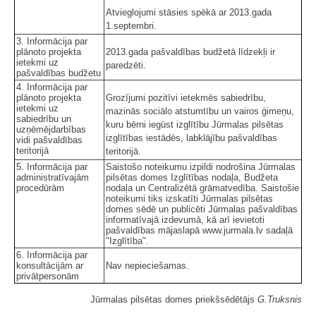
Atvieglojumi stāsies spēkā ar 2013.gada
1.septembri.
3. Informācija par
plānoto projekta
2013.gada pašvaldības budžetā līdzekļi ir
ietekmi uz
paredzēti.
pašvaldības budžetu
4. Informācija par
plānoto projekta
Grozījumi pozitīvi ietekmēs sabiedrību,
ietekmi uz
mazinās sociālo atstumtību un vairos ģimeņu,
sabiedrību un
kuru bērni iegūst izglītību Jūrmalas pilsētas
uzņēmējdarbības
izglītības iestādēs, labklājību pašvaldības
vidi pašvaldības
teritorijā
teritorijā.
5. Informācija par
Saistošo noteikumu izpildi nodrošina Jūrmalas
administratīvajām
pilsētas domes Izglītības nodaļa, Budžeta
procedūrām
nodaļa un Centralizētā grāmatvedība. Saistošie
noteikumi tiks izskatīti Jūrmalas pilsētas
domes sēdē un publicēti Jūrmalas pašvaldības
informatīvajā izdevumā, kā arī ievietoti
pašvaldības mājaslapā www.jurmala.lv sadaļā
"Izglītība".
6. Informācija par
konsultācijām ar
Nav nepieciešamas.
privātpersonām
Jūrmalas pilsētas domes priekšsēdētājs
G.Truksnis