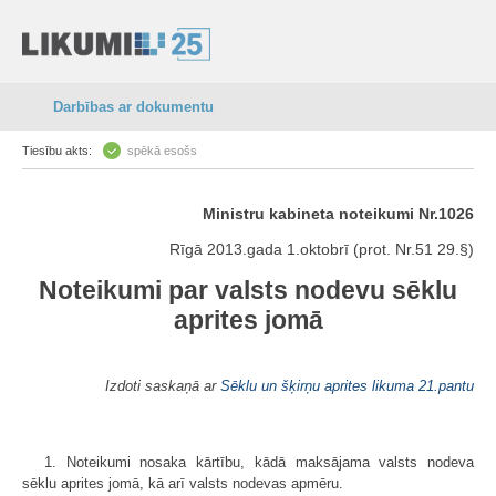
Darbības ar dokumentu
Tiesību akts:
spēkā esošs
Ministru kabineta noteikumi Nr.1026
Rīgā 2013.gada 1.oktobrī (prot. Nr.51 29.§)
Noteikumi par valsts nodevu sēklu
aprites jomā
Izdoti saskaņā ar
Sēklu un šķirņu aprites likuma
21.pantu
1. Noteikumi nosaka kārtību, kādā maksājama valsts nodeva
sēklu aprites jomā, kā arī valsts nodevas apmēru.