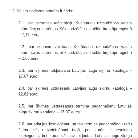
2. Valsts nodevas apmērs ir šāds:
2.1. par personas reģistrāciju Kultūraugu uzraudzības valsts
informācijas sistēmas Sēklaudzētāju un sēklu tirgotāju reģistrā
– 7,11
euro
;
2.2. par izmaiņu veikšanu Kultūraugu uzraudzības valsts
informācijas sistēmas Sēklaudzētāju un sēklu tirgotāju reģistrā
– 2,85 euro;
2.3. par šķirnes iekļaušanu Latvijas augu šķirņu katalogā –
17,07
euro
;
2.4. par šķirnes uzturēšanu Latvijas augu šķirņu katalogā –
12,81
euro
;
2.5. par šķirnes uzturēšanas termiņa pagarināšanu Latvijas
augu šķirņu katalogā – 17,07
euro
;
2.6. par atļaujas izsniegšanu un tās termiņa pagarināšanu tādu
šķirņu sēklu izvietošanai tirgū, par kurām ir iesniegts
iesniegums, bet kuras vēl nav iekļautas Latvijas augu šķirņu