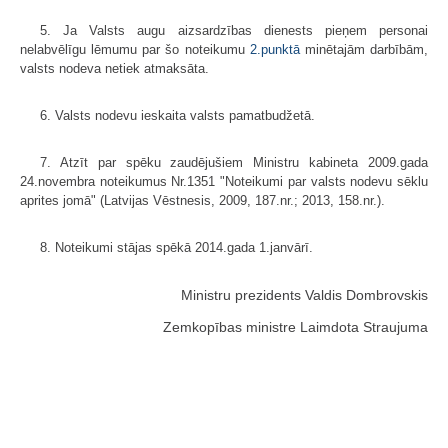
5. Ja Valsts augu aizsardzības dienests pieņem personai
nelabvēlīgu lēmumu par šo noteikumu
2.punktā
minētajām darbībām,
valsts nodeva netiek atmaksāta.
6. Valsts nodevu ieskaita valsts pamatbudžetā.
7. Atzīt par spēku zaudējušiem Ministru kabineta 2009.gada
24.novembra noteikumus Nr.1351 "Noteikumi par valsts nodevu sēklu
aprites jomā" (Latvijas Vēstnesis, 2009, 187.nr.; 2013, 158.nr.).
8. Noteikumi stājas spēkā 2014.gada 1.janvārī.
Ministru prezidents Valdis Dombrovskis
Zemkopības ministre Laimdota Straujuma