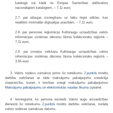
katalogā vai kādā no Eiropas Savienības dalībvalstu
nacionālajiem katalogiem, – 7,11
euro
;
2.7. par atļaujas izsniegšanu uz laiku tirgot sēklas, kas
neatbilst minimālās dīgtspējas prasībām, – 7,11
euro
;
2.8. par personas reģistrāciju Kultūraugu uzraudzības valsts
informācijas sistēmas dārzeņu šķirņu kolekcionāru reģistrā –
7,11
euro
;
2.9. par izmaiņu veikšanu Kultūraugu uzraudzības valsts
informācijas sistēmas dārzeņu šķirņu kolekcionāru reģistrā –
3,56
euro
.
3. Valsts nodevu samaksā pirms šo noteikumu
2.punktā
minēto
darbību veikšanas ar tāda maksājumu pakalpojumu sniedzēja
starpniecību, kuram ir tiesības sniegt maksājumu pakalpojumus
Maksājumu pakalpojumu un elektroniskās naudas likuma
izpratnē.
4. Iesniegumā, ko persona iesniedz Valsts augu aizsardzības
dienestā šo noteikumu
2.punktā
minēto darbību veikšanai, norāda
valsts nodevas samaksas datumu.