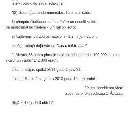
izteikt otro daļu šādā redakcijā:
"(2) Garantijas fonda minimālais lielums ir šāds:
1) pārapdrošināšanas sabiedrībām un nedalībvalstu
pārapdrošinātāju filiālēm - 3,4 miljoni
euro
;
2) kaptīviem pārapdrošinātājiem - 1,2 miljoni
euro
.";
izslēgt trešajā daļā vārdus "kas izteikts
euro
"
.
2. Aizstāt 83.panta pirmajā daļā skaitli un vārdu "100 000 latu" ar
skaitli un vārdu "142 300
euro
".
Likums stājas spēkā 2014.gada 1.janvārī.
Likums Saeimā pieņemts 2013.gada 19.septembrī.
Valsts prezidenta vietā
Saeimas priekšsēdētāja
S.Āboltiņa
Rīgā 2013.gada 3.oktobrī