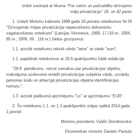
Izdoti saskaņā ar likuma "Par valsts un pašvaldību dzīvojamo
māju privatizāciju" 26. un 42.pantu
1. Izdarīt Ministru kabineta 1999.gada 19.janvāra noteikumos Nr.20
"Dzīvojamās mājas privatizācijai nepieciešamo dokumentu
sagatavošanas noteikumi" (Latvijas Vēstnesis, 1999, 17./18.nr.; 2004,
85.nr.; 2009, 69., 116.nr.) šādus grozījumus:
1.1. aizstāt noteikumu tekstā vārdu "latos" ar vārdu "
euro
";
1.2. papildināt noteikumus ar 29.8.apakšpunktu šādā redakcijā:
"29.8. pienākums, veicot samaksu par privatizācijas objektu,
maksājuma uzdevumā norādīt privatizācijas subjekta vārdu, uzvārdu,
personas kodu un attiecīgā privatizācijas objekta identifikācijas
numuru.";
1.3. aizstāt pielikumā apzīmējumu "Ls" ar apzīmējumu "EUR".
2. Šo noteikumu 1.1. un 1.3.apakšpunkts stājas spēkā 2014.gada
1.janvārī.
Ministru prezidents
Valdis Dombrovskis
Ekonomikas ministrs
Daniels Pavļuts