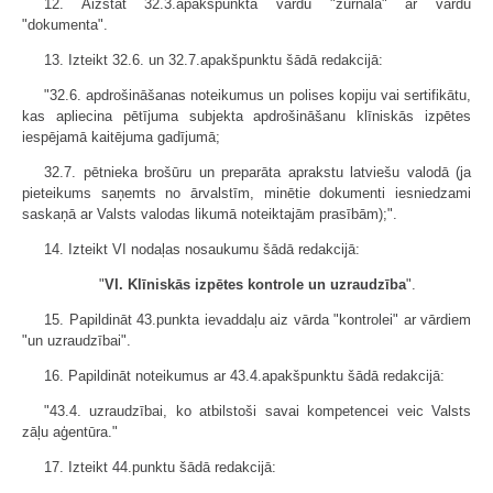
12. Aizstāt 32.3.apakšpunktā vārdu "žurnāla" ar vārdu
"dokumenta".
13. Izteikt 32.6. un 32.7.apakšpunktu šādā redakcijā:
"32.6. apdrošināšanas noteikumus un polises kopiju vai sertifikātu,
kas apliecina pētījuma subjekta apdrošināšanu klīniskās izpētes
iespējamā kaitējuma gadījumā;
32.7. pētnieka brošūru un preparāta aprakstu latviešu valodā (ja
pieteikums saņemts no ārvalstīm, minētie dokumenti iesniedzami
saskaņā ar Valsts valodas likumā noteiktajām prasībām);".
14. Izteikt VI nodaļas nosaukumu šādā redakcijā:
"
VI. Klīniskās izpētes kontrole un uzraudzība
".
15. Papildināt 43.punkta ievaddaļu aiz vārda "kontrolei" ar vārdiem
"un uzraudzībai".
16. Papildināt noteikumus ar 43.4.apakšpunktu šādā redakcijā:
"43.4. uzraudzībai, ko atbilstoši savai kompetencei veic Valsts
zāļu aģentūra."
17. Izteikt 44.punktu šādā redakcijā: