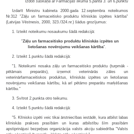
Izdoti saskaņā ar Farmācijas likuma 5.panta 3. un 6.punktu
Izdarīt Ministru kabineta 2000.gada 12.septembra noteikumos
Nr.312 "Zāļu un farmaceitisko produktu klīniskās izpētes kārtība"
(Latvijas Vēstnesis, 2000, 323./324.nr.) šādus grozījumus:
1. Izteikt noteikumu nosaukumu šādā redakcijā:
"
Zāļu un farmaceitisko produktu klīniskās izpētes un
lietošanas novērojumu veikšanas kārtība
".
2. Izteikt 1.punktu šādā redakcijā:
"1. Noteikumi nosaka zāļu un farmaceitisko produktu (turpmāk -
pētāmais preparāts), izņemot veterinārās zāles un
veterinārfarmaceitiskos produktus, klīniskās izpētes un lietošanas
novērojumu veikšanas kārtību, kā arī pētāmo preparātu marķēšanas
kārtību."
3. Svītrot 2.punkta otro teikumu.
4. Izteikt 5.punktu šādā redakcijā:
"5. Klīnisko izpēti veic tikai ārstniecības iestādē, kura atbilst labas
klīniskās prakses prasībām un kuras atbilstību šīm prasībām
apstiprinājusi bezpeļņas organizācija valsts akciju sabiedrība "Valsts