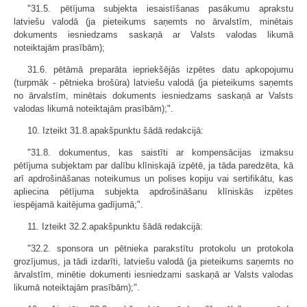
"31.5. pētījuma subjekta iesaistīšanas pasākumu aprakstu
latviešu valodā (ja pieteikums saņemts no ārvalstīm, minētais
dokuments iesniedzams saskaņā ar Valsts valodas likumā
noteiktajām prasībām);
31.6. pētāmā preparāta iepriekšējās izpētes datu apkopojumu
(turpmāk - pētnieka brošūra) latviešu valodā (ja pieteikums saņemts
no ārvalstīm, minētais dokuments iesniedzams saskaņā ar Valsts
valodas likumā noteiktajām prasībām);".
10. Izteikt 31.8.apakšpunktu šādā redakcijā:
"31.8. dokumentus, kas saistīti ar kompensācijas izmaksu
pētījuma subjektam par dalību klīniskajā izpētē, ja tāda paredzēta, kā
arī apdrošināšanas noteikumus un polises kopiju vai sertifikātu, kas
apliecina pētījuma subjekta apdrošināšanu klīniskās izpētes
iespējamā kaitējuma gadījumā;".
11. Izteikt 32.2.apakšpunktu šādā redakcijā:
"32.2. sponsora un pētnieka parakstītu protokolu un protokola
grozījumus, ja tādi izdarīti, latviešu valodā (ja pieteikums saņemts no
ārvalstīm, minētie dokumenti iesniedzami saskaņā ar Valsts valodas
likumā noteiktajām prasībām);".