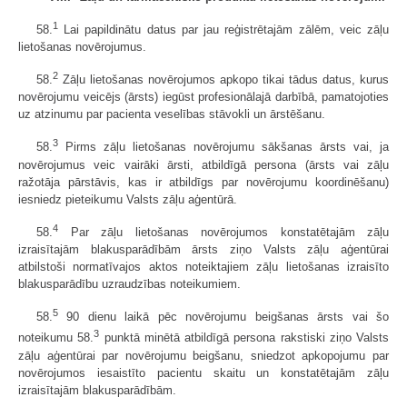
1
58.
Lai papildinātu datus par jau reģistrētajām zālēm, veic zāļu
lietošanas novērojumus.
2
58.
Zāļu lietošanas novērojumos apkopo tikai tādus datus, kurus
novērojumu veicējs (ārsts) iegūst profesionālajā darbībā, pamatojoties
uz atzinumu par pacienta veselības stāvokli un ārstēšanu.
3
58.
Pirms zāļu lietošanas novērojumu sākšanas ārsts vai, ja
novērojumus veic vairāki ārsti, atbildīgā persona (ārsts vai zāļu
ražotāja pārstāvis, kas ir atbildīgs par novērojumu koordinēšanu)
iesniedz pieteikumu Valsts zāļu aģentūrā.
4
58.
Par zāļu lietošanas novērojumos konstatētajām zāļu
izraisītajām blakusparādībām ārsts ziņo Valsts zāļu aģentūrai
atbilstoši normatīvajos aktos noteiktajiem zāļu lietošanas izraisīto
blakusparādību uzraudzības noteikumiem.
5
58.
90 dienu laikā pēc novērojumu beigšanas ārsts vai šo
3
noteikumu 58.
punktā minētā atbildīgā persona rakstiski ziņo Valsts
zāļu aģentūrai par novērojumu beigšanu, sniedzot apkopojumu par
novērojumos iesaistīto pacientu skaitu un konstatētajām zāļu
izraisītajām blakusparādībām.