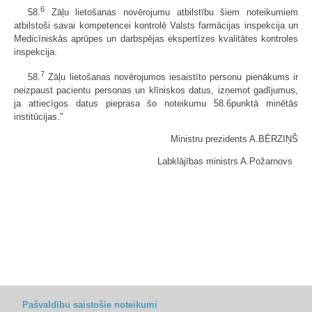
6
58.
Zāļu lietošanas novērojumu atbilstību šiem noteikumiem
atbilstoši savai kompetencei kontrolē Valsts farmācijas inspekcija un
Medicīniskās aprūpes un darbspējas ekspertīzes kvalitātes kontroles
inspekcija.
7
58.
Zāļu lietošanas novērojumos iesaistīto personu pienākums ir
neizpaust pacientu personas un klīniskos datus, izņemot gadījumus,
ja attiecīgos datus pieprasa šo noteikumu 58.6punktā minētās
institūcijas."
Ministru prezidents A.BĒRZIŅŠ
Labklājības ministrs A.Požarnovs
Pašvaldību saistošie noteikumi