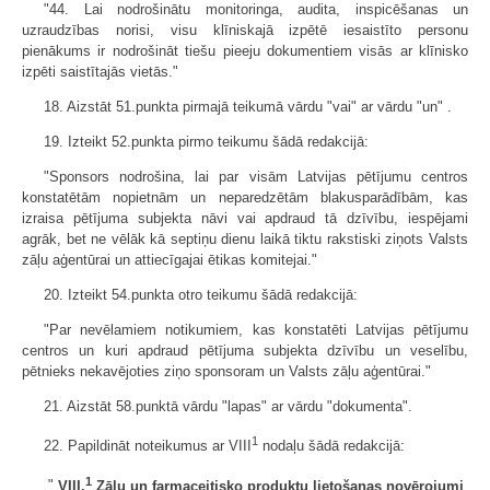
"44. Lai nodrošinātu monitoringa, audita, inspicēšanas un
uzraudzības norisi, visu klīniskajā izpētē iesaistīto personu
pienākums ir nodrošināt tiešu pieeju dokumentiem visās ar klīnisko
izpēti saistītajās vietās."
18. Aizstāt 51.punkta pirmajā teikumā vārdu "vai" ar vārdu "un" .
19. Izteikt 52.punkta pirmo teikumu šādā redakcijā:
"Sponsors nodrošina, lai par visām Latvijas pētījumu centros
konstatētām nopietnām un neparedzētām blakusparādībām, kas
izraisa pētījuma subjekta nāvi vai apdraud tā dzīvību, iespējami
agrāk, bet ne vēlāk kā septiņu dienu laikā tiktu rakstiski ziņots Valsts
zāļu aģentūrai un attiecīgajai ētikas komitejai."
20. Izteikt 54.punkta otro teikumu šādā redakcijā:
"Par nevēlamiem notikumiem, kas konstatēti Latvijas pētījumu
centros un kuri apdraud pētījuma subjekta dzīvību un veselību,
pētnieks nekavējoties ziņo sponsoram un Valsts zāļu aģentūrai."
21. Aizstāt 58.punktā vārdu "lapas" ar vārdu "dokumenta".
1
22. Papildināt noteikumus ar VIII
nodaļu šādā redakcijā:
1
"
VIII.
Zāļu un farmaceitisko produktu lietošanas novērojumi