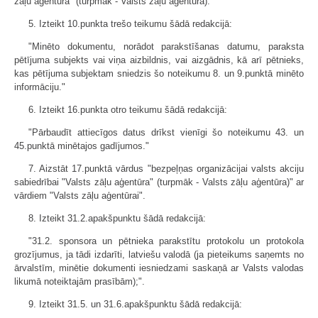
zāļu aģentūra" (turpmāk - Valsts zāļu aģentūra)."
5. Izteikt 10.punkta trešo teikumu šādā redakcijā:
"Minēto dokumentu, norādot parakstīšanas datumu, paraksta
pētījuma subjekts vai viņa aizbildnis, vai aizgādnis, kā arī pētnieks,
kas pētījuma subjektam sniedzis šo noteikumu 8. un 9.punktā minēto
informāciju."
6. Izteikt 16.punkta otro teikumu šādā redakcijā:
"Pārbaudīt attiecīgos datus drīkst vienīgi šo noteikumu 43. un
45.punktā minētajos gadījumos."
7. Aizstāt 17.punktā vārdus "bezpeļņas organizācijai valsts akciju
sabiedrībai "Valsts zāļu aģentūra" (turpmāk - Valsts zāļu aģentūra)" ar
vārdiem "Valsts zāļu aģentūrai".
8. Izteikt 31.2.apakšpunktu šādā redakcijā:
"31.2. sponsora un pētnieka parakstītu protokolu un protokola
grozījumus, ja tādi izdarīti, latviešu valodā (ja pieteikums saņemts no
ārvalstīm, minētie dokumenti iesniedzami saskaņā ar Valsts valodas
likumā noteiktajām prasībām);".
9. Izteikt 31.5. un 31.6.apakšpunktu šādā redakcijā: