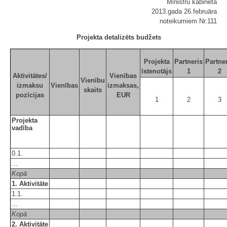
Ministru kabineta
2013.gada 26.februāra
noteikumiem Nr.111
Projekta detalizēts budžets
Projekta
Partneris
Partne
īstenotājs
1
2
Aktivitātes/
Vienības
Vienību
izmaksu
Vienības
izmaksas,
skaits
pozīcijas
EUR
1
2
3
Projekta
vadība
0.1.
...
Kopā
1. Aktivitāte
1.1.
...
Kopā
2. Aktivitāte