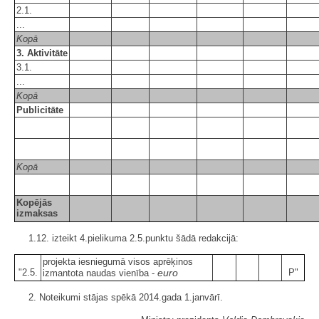
2.1.
...
Kopā
3. Aktivitāte
3.1.
...
Kopā
Publicitāte
Kopā
Kopējās
izmaksas
1.12. izteikt 4.pielikuma 2.5.punktu šādā redakcijā:
projekta iesniegumā visos aprēķinos
"2.5.
euro
P"
izmantota naudas vienība -
2. Noteikumi stājas spēkā 2014.gada 1.janvārī.