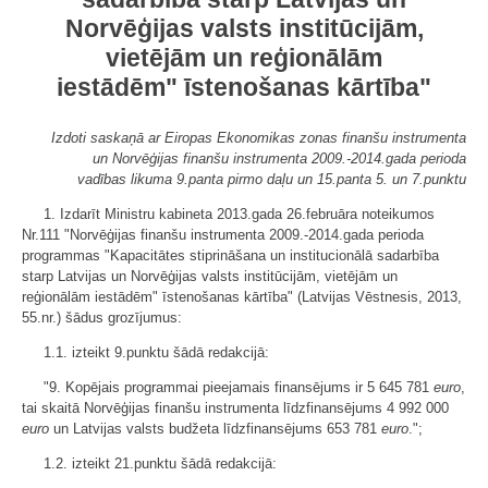
Norvēģijas valsts institūcijām,
vietējām un reģionālām
iestādēm" īstenošanas kārtība"
Izdoti saskaņā ar Eiropas Ekonomikas zonas finanšu instrumenta
un Norvēģijas finanšu instrumenta 2009.-2014.gada perioda
vadības likuma 9.panta pirmo daļu un 15.panta 5. un 7.punktu
1. Izdarīt Ministru kabineta 2013.gada 26.februāra noteikumos
Nr.111 "Norvēģijas finanšu instrumenta 2009.-2014.gada perioda
programmas "Kapacitātes stiprināšana un institucionālā sadarbība
starp Latvijas un Norvēģijas valsts institūcijām, vietējām un
reģionālām iestādēm" īstenošanas kārtība" (Latvijas Vēstnesis, 2013,
55.nr.) šādus grozījumus:
1.1. izteikt 9.punktu šādā redakcijā:
"9. Kopējais programmai pieejamais finansējums ir 5 645 781
euro
,
tai skaitā Norvēģijas finanšu instrumenta līdzfinansējums 4 992 000
euro
un Latvijas valsts budžeta līdzfinansējums 653 781
euro
.";
1.2. izteikt 21.punktu šādā redakcijā: