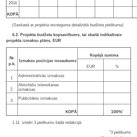
2016
KOPĀ
(Saskaņā ar projekta iesnieguma detalizētā budžeta pielikumu)
6.2. Projekta budžeta kopsavilkums, tai skaitā indikatīvais
projekta izmaksu plāns, EUR
Kopējā summa
Nr.
Izmaksu pozīcijas nosaukums
p.k.
EUR
%
Administratīvās izmaksas
1.
Aktivitāšu īstenošanas
2.
izmaksas
Publicitātes izmaksas
3.
100%
KOPĀ
"
1.11. izteikt 3.pielikumu šādā redakcijā:
"3.pielikums