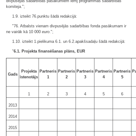
divpusējās sadarbības pasākumiem lemj programmas sadarbības
komiteja.";
1.9. izteikt 76.punktu šādā redakcijā:
"76. Atbalsts vienam divpusējās sadarbības fonda pasākumam ir
ne vairāk kā 10 000
euro
.";
1.10. izteikt 1.pielikuma 6.1. un 6.2.apakšsadaļu šādā redakcijā:
"
6.1. Projekta finansēšanas plāns, EUR
Projekta
Partneris
Partneris
Partneris
Partneris
Partneris
Pa
Gads
īstenotājs
1
2
3
4
5
1
2
3
4
5
6
2013
2014
2015