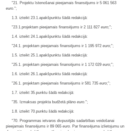
"21. Projektu īstenošanai pieejamais finansējums ir 5 061 563
euro
.";
1.3. izteikt 23.1.apakšpunktu šādā redakcijā:
"23.1.projektam pieejamais finansējums ir 2 111 827
euro
;";
1.4. izteikt 24.1.apakšpunktu šādā redakcijā:
"24.1. projektam pieejamais finansējums ir 1 195 972
euro
;";
1.5. izteikt 25.1.apakšpunktu šādā redakcijā:
"25.1. projektam pieejamais finansējums ir 1 172 029
euro
;";
1.6. izteikt 26.1.apakšpunktu šādā redakcijā:
"26.1. projektam pieejamais finansējums ir 581 735
euro
;";
1.7. izteikt 35.punktu šādā redakcijā:
"35. Izmaksas projekta budžetā plāno
euro
.";
1.8. izteikt 70.punktu šādā redakcijā:
"70. Programmas ietvaros divpusējās sadarbības veidošanai
pieejamais finansējums ir 89 065
euro
. Par finansējuma izlietojumu un