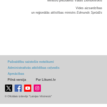
Ministru prezidents
Valdis Dombrovskis
Vides aizsardzības
un reģionālās attīstības ministrs
Edmunds Sprūdžs
Pašvaldību saistošie noteikumi
Administratīvās atbildības ceļvedis
Apmācības
Pilnā versija
Par Likumi.lv
© Oficiālais izdevējs "Latvijas Vēstnesis"