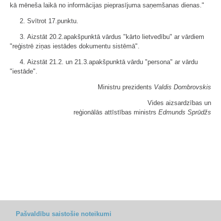
kā mēneša laikā no informācijas pieprasījuma saņemšanas dienas."
2. Svītrot 17.punktu.
3. Aizstāt 20.2.apakšpunktā vārdus "kārto lietvedību" ar vārdiem
"reģistrē ziņas iestādes dokumentu sistēmā".
4. Aizstāt 21.2. un 21.3.apakšpunktā vārdu "persona" ar vārdu
"iestāde".
Ministru prezidents
Valdis Dombrovskis
Vides aizsardzības un
reģionālās attīstības ministrs
Edmunds Sprūdžs
Pašvaldību saistošie noteikumi