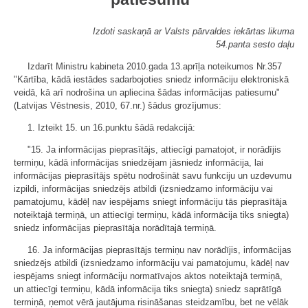
Izdoti saskaņā ar Valsts pārvaldes iekārtas likuma
54.panta sesto daļu
Izdarīt Ministru kabineta 2010.gada 13.aprīļa noteikumos Nr.357
"Kārtība, kādā iestādes sadarbojoties sniedz informāciju elektroniskā
veidā, kā arī nodrošina un apliecina šādas informācijas patiesumu"
(Latvijas Vēstnesis, 2010, 67.nr.) šādus grozījumus:
1. Izteikt 15. un 16.punktu šādā redakcijā:
"15. Ja informācijas pieprasītājs, attiecīgi pamatojot, ir norādījis
termiņu, kādā informācijas sniedzējam jāsniedz informācija, lai
informācijas pieprasītājs spētu nodrošināt savu funkciju un uzdevumu
izpildi, informācijas sniedzējs atbildi (izsniedzamo informāciju vai
pamatojumu, kādēļ nav iespējams sniegt informāciju tās pieprasītāja
noteiktajā termiņā, un attiecīgi termiņu, kādā informācija tiks sniegta)
sniedz informācijas pieprasītāja norādītajā termiņā.
16. Ja informācijas pieprasītājs termiņu nav norādījis, informācijas
sniedzējs atbildi (izsniedzamo informāciju vai pamatojumu, kādēļ nav
iespējams sniegt informāciju normatīvajos aktos noteiktajā termiņā,
un attiecīgi termiņu, kādā informācija tiks sniegta) sniedz saprātīgā
termiņā, ņemot vērā jautājuma risināšanas steidzamību, bet ne vēlāk