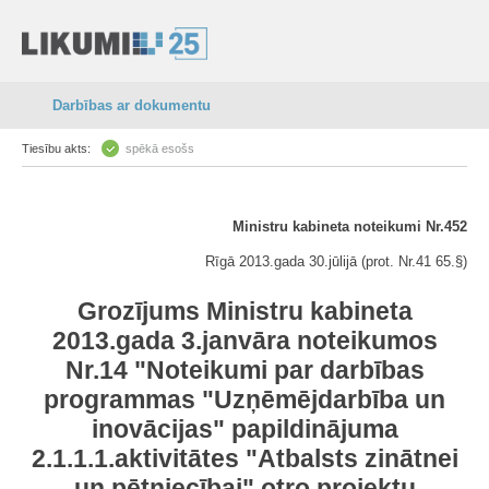
Darbības ar dokumentu
Tiesību akts:
spēkā esošs
Ministru kabineta noteikumi Nr.452
Rīgā 2013.gada 30.jūlijā (prot. Nr.41 65.§)
Grozījums Ministru kabineta
2013.gada 3.janvāra noteikumos
Nr.14 "Noteikumi par darbības
programmas "Uzņēmējdarbība un
inovācijas" papildinājuma
2.1.1.1.aktivitātes "Atbalsts zinātnei
un pētniecībai" otro projektu