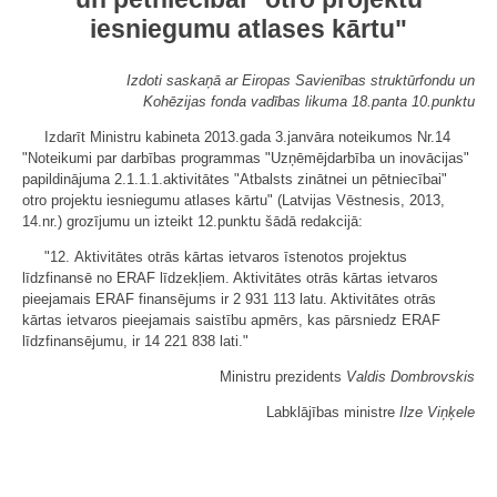
iesniegumu atlases kārtu"
Izdoti saskaņā ar Eiropas Savienības struktūrfondu un
Kohēzijas fonda vadības likuma 18.panta 10.punktu
Izdarīt Ministru kabineta 2013.gada 3.janvāra noteikumos Nr.14
"Noteikumi par darbības programmas "Uzņēmējdarbība un inovācijas"
papildinājuma 2.1.1.1.aktivitātes "Atbalsts zinātnei un pētniecībai"
otro projektu iesniegumu atlases kārtu" (Latvijas Vēstnesis, 2013,
14.nr.) grozījumu un izteikt 12.punktu šādā redakcijā:
"12.
Aktivitātes otrās kārtas ietvaros īstenotos projektus
līdzfinansē no ERAF līdzekļiem. Aktivitātes otrās kārtas ietvaros
pieejamais ERAF finansējums ir 2 931 113 latu. Aktivitātes otrās
kārtas ietvaros pieejamais saistību apmērs, kas pārsniedz ERAF
līdzfinansējumu, ir 14 221 838 lati."
Ministru prezidents
Valdis Dombrovskis
Labklājības ministre
Ilze Viņķele