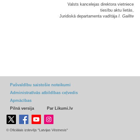
Valsts kancelejas direktora vietniece
tiesību aktu lietās,
Juridiskā departamenta vadītāja
I. Gailīte
Pašvaldību saistošie noteikumi
Administratīvās atbildības ceļvedis
Apmācības
Pilnā versija
Par Likumi.lv
© Oficiālais izdevējs "Latvijas Vēstnesis"