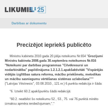
Darbības ar dokumentu
Precizējot iepriekš publicēto
Ministru kabineta 2010.gada 20.jūlija noteikumu Nr.654 "
Grozījumi
Ministru kabineta 2008.gada 30.septembra noteikumos Nr.816
"Noteikumi par darbības programmas "Cilvēkresursi un
nodarbinātība" papildinājuma 1.2.1.2.1.apakšaktivitāti "Vispārējās
vidējās izglītības satura reforma, mācību priekšmetu, metodikas
un mācību sasniegumu vērtēšanas sistēmas uzlabošana"""
("Latvijas Vēstnesis", 03.08.2010., 121.nr.) 6.punkta redakcija ir šāda:
"6. Izteikt 60.2.apakšpunktu šādā redakcijā:
"60.2. neatbilst šo noteikumu 52., 53., 75. vai 76.punktā minēto
izmaksu apmēra ierobežojumam;"."