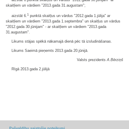
skaitļiem un vārdiem "2013.gada 31.augustam";
1
aizstāt 6.
punktā skaitļus un vārdus "2012.gada 1.jūlija" ar
skaitļiem un vārdiem "2013.gada 1.septembra" un skaitļus un vārdus
"2012.gada 30.jūnijam" - ar skaitļiem un vārdiem "2013.gada
31.augustam".
Likums stājas spēkā nākamajā dienā pēc tā izsludināšanas.
Likums Saeimā pieņemts 2013.gada 20.jūnijā.
Valsts prezidents
A.Bērziņš
Rīgā 2013.gada 2.jūlijā
Pašvaldību saistošie noteikumi