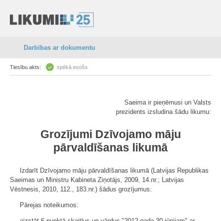
Darbības ar dokumentu
Tiesību akts:
spēkā esošs
Saeima ir pieņēmusi un Valsts
prezidents izsludina šādu likumu:
Grozījumi Dzīvojamo māju
pārvaldīšanas likumā
Izdarīt Dzīvojamo māju pārvaldīšanas likumā (Latvijas Republikas
Saeimas un Ministru Kabineta Ziņotājs, 2009, 14.nr.; Latvijas
Vēstnesis, 2010, 112., 183.nr.) šādus grozījumus:
Pārejas noteikumos:
aizstāt 6.punktā skaitļus un vārdus "2012.gada 30.jūnijam" ar