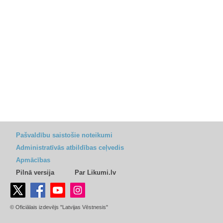
Pašvaldību saistošie noteikumi
Administratīvās atbildības ceļvedis
Apmācības
Pilnā versija
Par Likumi.lv
© Oficiālais izdevējs "Latvijas Vēstnesis"