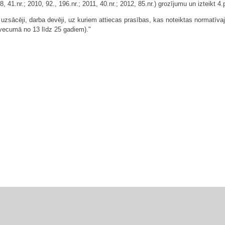
1.nr.; 2010, 92., 196.nr.; 2011, 40.nr.; 2012, 85.nr.) grozījumu un izteikt 4.
s uzsācēji, darba devēji, uz kuriem attiecas prasības, kas noteiktas normatīv
i vecumā no 13 līdz 25 gadiem)."