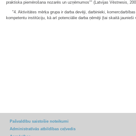
praktiska piemērošana nozarēs un uzņēmumos"" (Latvijas Vēstnesis, 2008, 4
"4. Aktivitātes mērķa grupa ir darba devēji, darbinieki, komercdarbība
kompetentu institūciju, kā arī potenciālie darba ņēmēji (tai skaitā jaunieš
Pašvaldību saistošie noteikumi
Administratīvās atbildības ceļvedis