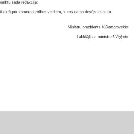
punktu šādā redakcijā:
ajā aktā par komercdarbības veidiem, kuros darba devējs iesaista
Ministru prezidents
V.Dombrovskis
Labklājības ministre
I.Vi
ņķele