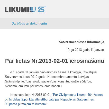
Darbības ar dokumentu
Satversmes tiesas informācija
Rīgā 2013.gada 11.janvārī
Par lietas Nr.2013-02-01 ierosināšanu
2013.gada 11.janvārī Satversmes tiesas 1.kolēģija, izskatījusi
Satversmes tiesā 2012.gada 14.decembrī saņemto Latvijas
Grāmatrūpniecības arodu savienības konstitucionālo sūdzību,
pieņēma lēmumu par lietas ierosināšanu.
1
Ierosināta lieta Nr.2013-02-01 "
Par Civilprocesa likuma 464.
panta
otrās daļas 2.punkta atbilstību Latvijas Republikas Satversmes
92.panta pirmajam teikumam
".