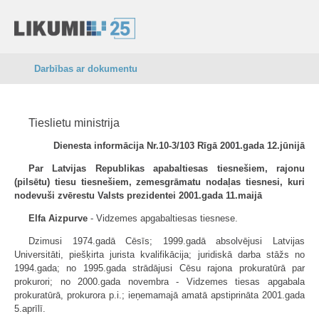
Darbības ar dokumentu
Tieslietu ministrija
Dienesta informācija Nr.10-3/103 Rīgā 2001.gada 12.jūnijā
Par Latvijas Republikas apabaltiesas tiesnešiem, rajonu
(pilsētu) tiesu tiesnešiem, zemesgrāmatu nodaļas tiesnesi, kuri
nodevuši zvērestu Valsts prezidentei 2001.gada 11.maijā
Elfa Aizpurve
- Vidzemes apgabaltiesas tiesnese.
Dzimusi 1974.gadā Cēsīs; 1999.gadā absolvējusi Latvijas
Universitāti, piešķirta jurista kvalifikācija; juridiskā darba stāžs no
1994.gada; no 1995.gada strādājusi Cēsu rajona prokuratūrā par
prokurori; no 2000.gada novembra - Vidzemes tiesas apgabala
prokuratūrā, prokurora p.i.; ieņemamajā amatā apstiprināta 2001.gada
5.aprīlī.