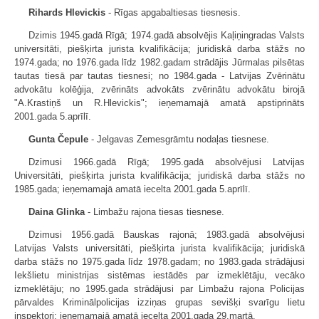
Rihards Hlevickis
- Rīgas apgabaltiesas tiesnesis.
Dzimis 1945.gadā Rīgā; 1974.gadā absolvējis Kaļiņingradas Valsts
universitāti, piešķirta jurista kvalifikācija; juridiskā darba stāžs no
1974.gada; no 1976.gada līdz 1982.gadam strādājis Jūrmalas pilsētas
tautas tiesā par tautas tiesnesi; no 1984.gada - Latvijas Zvērinātu
advokātu kolēģija, zvērināts advokāts zvērinātu advokātu birojā
"A.Krastiņš un R.Hlevickis"; ieņemamajā amatā apstiprināts
2001.gada 5.aprīlī.
Gunta Čepule
- Jelgavas Zemesgrāmtu nodaļas tiesnese.
Dzimusi 1966.gadā Rīgā; 1995.gadā absolvējusi Latvijas
Universitāti, piešķirta jurista kvalifikācija; juridiskā darba stāžs no
1985.gada; ieņemamajā amatā iecelta 2001.gada 5.aprīlī.
Daina Glinka
- Limbažu rajona tiesas tiesnese.
Dzimusi 1956.gadā Bauskas rajonā; 1983.gadā absolvējusi
Latvijas Valsts universitāti, piešķirta jurista kvalifikācija; juridiskā
darba stāžs no 1975.gada līdz 1978.gadam; no 1983.gada strādājusi
Iekšlietu ministrijas sistēmas iestādēs par izmeklētāju, vecāko
izmeklētāju; no 1995.gada strādājusi par Limbažu rajona Policijas
pārvaldes Kriminālpolicijas izziņas grupas sevišķi svarīgu lietu
inspektori; ieņemamajā amatā iecelta 2001.gada 29.martā.