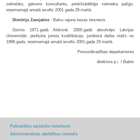
sekretāru, galveno konsultantu, priekšsēdētāja vietnieka palīgu;
ieņemamajā amatā iecelts 2001.gada 29.martā.
Dimitrijs Zamjatins
- Balvu rajona tiesas tiesnesis.
Dzimis 1971.gadā Alūksnē; 2000.gadā absolvējis Latvijas
Universitāti, piešķirta jurista kvalifikācija; juridiskā darba stāžs no
1998.gada; ieņemamajā amatā iecelts 2001.gada 29.martā.
Personālvadības departamenta
direktora p.i.
I.Babre
Pašvaldību saistošie noteikumi
Administratīvās atbildības ceļvedis