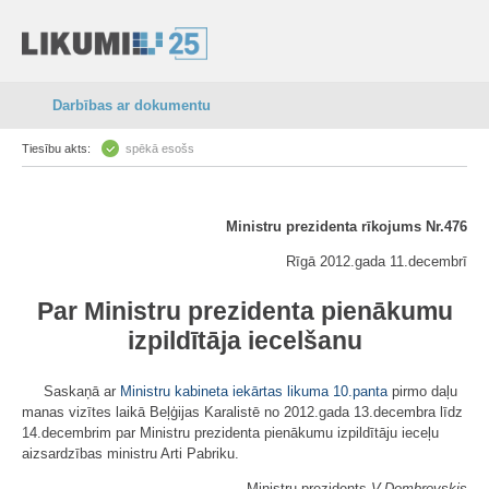
Darbības ar dokumentu
Tiesību akts:
spēkā esošs
Ministru prezidenta rīkojums Nr.476
Rīgā 2012.gada 11.decembrī
Par Ministru prezidenta pienākumu
izpildītāja iecelšanu
Saskaņā ar
Ministru kabineta iekārtas likuma
10.panta
pirmo daļu
manas vizītes laikā Beļģijas Karalistē no 2012.gada 13.decembra līdz
14.decembrim par Ministru prezidenta pienākumu izpildītāju ieceļu
aizsardzības ministru Arti Pabriku.
Ministru prezidents
V.Dombrovskis