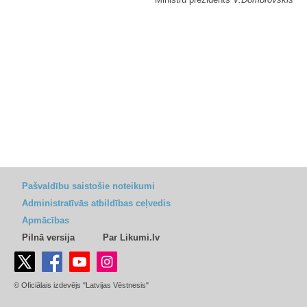
Pašvaldību saistošie noteikumi
Administratīvās atbildības ceļvedis
Apmācības
Pilnā versija
Par Likumi.lv
© Oficiālais izdevējs "Latvijas Vēstnesis"