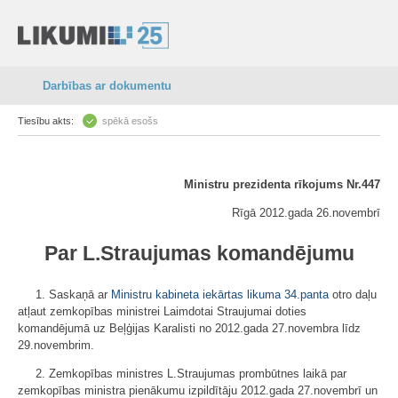
Darbības ar dokumentu
Tiesību akts:
spēkā esošs
Ministru prezidenta rīkojums Nr.447
Rīgā 2012.gada 26.novembrī
Par L.Straujumas komandējumu
1. Saskaņā ar
Ministru kabineta iekārtas likuma
34.panta
otro daļu
atļaut zemkopības ministrei Laimdotai Straujumai doties
komandējumā uz Beļģijas Karalisti no 2012.gada 27.novembra līdz
29.novembrim.
2. Zemkopības ministres L.Straujumas prombūtnes laikā par
zemkopības ministra pienākumu izpildītāju 2012.gada 27.novembrī un