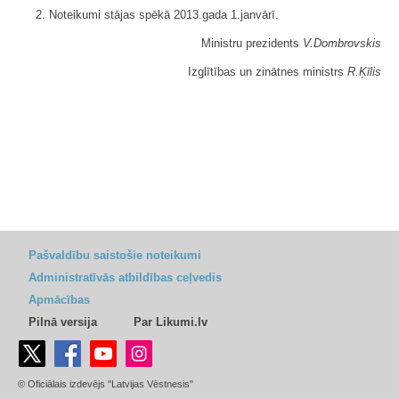
2. Noteikumi stājas spēkā 2013.gada 1.janvārī.
Ministru prezidents
V.Dombrovskis
Izglītības un zinātnes ministrs
R.Ķīlis
Pašvaldību saistošie noteikumi
Administratīvās atbildības ceļvedis
Apmācības
Pilnā versija
Par Likumi.lv
© Oficiālais izdevējs "Latvijas Vēstnesis"