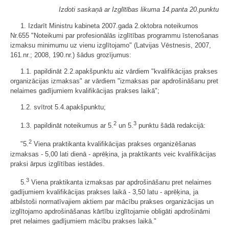
Izdoti saskaņā ar Izglītības likuma 14.panta 20.punktu
1. Izdarīt Ministru kabineta 2007.gada 2.oktobra noteikumos
Nr.655 "Noteikumi par profesionālās izglītības programmu īstenošanas
izmaksu minimumu uz vienu izglītojamo" (Latvijas Vēstnesis, 2007,
161.nr.; 2008, 190.nr.) šādus grozījumus:
1.1. papildināt 2.2.apakšpunktu aiz vārdiem "kvalifikācijas prakses
organizācijas izmaksas" ar vārdiem "izmaksas par apdrošināšanu pret
nelaimes gadījumiem kvalifikācijas prakses laikā";
1.2. svītrot 5.4.apakšpunktu;
2
3
1.3. papildināt noteikumus ar 5.
un 5.
punktu šādā redakcijā:
2
"5.
Viena praktikanta kvalifikācijas prakses organizēšanas
izmaksas - 5,00 lati dienā - aprēķina, ja praktikants veic kvalifikācijas
praksi ārpus izglītības iestādes.
3
5.
Viena praktikanta izmaksas par apdrošināšanu pret nelaimes
gadījumiem kvalifikācijas prakses laikā - 3,50 latu - aprēķina, ja
atbilstoši normatīvajiem aktiem par mācību prakses organizācijas un
izglītojamo apdrošināšanas kārtību izglītojamie obligāti apdrošināmi
pret nelaimes gadījumiem mācību prakses laikā."