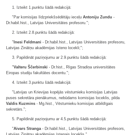
1. Izteikt 1.punktu šādā redakcijā:
"Par komisijas līdzpriekšsēdētāju ieceļu
Antoniju Zundu
-
Dr.habil.hist., Latvijas Universitātes profesoru.";
2. Izteikt 2.8.punktu šādā redakcijā:
"
Inesi Feldmani
- Dr.habil.hist., Latvijas Universitātes profesoru,
Latvijas Zinātņu akadēmijas īsteno locekli;";
3. Papildināt paziņojumu ar 2.9.punktu šādā redakcijā:
"
Valteru Ščerbinski
- Dr.hist., Rīgas Stradiņa universitātes
Eiropas studiju fakultātes docentu.";
4. Izteikt 3.punktu šādā redakcijā:
"Latvijas un Krievijas kopējās vēsturnieku komisijas Latvijas
puses sekretāra pienākumus, nebūdams komisijas loceklis, pilda
Valdis Kuzmins
- Mg.hist., Vēsturnieku komisijas atbildīgais
sekretārs.";
5. Papildināt paziņojumu ar 4.5.punktu šādā redakcijā:
"
Aivars Stranga
- Dr.habil.hist., Latvijas Universitātes profesors,
Latvijas Zinātņu akadēmijas īstenais loceklis."