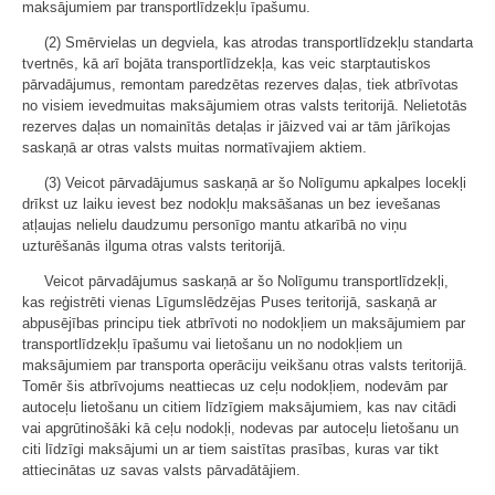
maksājumiem par transportlīdzekļu īpašumu.
(2) Smērvielas un degviela, kas atrodas transportlīdzekļu standarta
tvertnēs, kā arī bojāta transportlīdzekļa, kas veic starptautiskos
pārvadājumus, remontam paredzētas rezerves daļas, tiek atbrīvotas
no visiem ievedmuitas maksājumiem otras valsts teritorijā. Nelietotās
rezerves daļas un nomainītās detaļas ir jāizved vai ar tām jārīkojas
saskaņā ar otras valsts muitas normatīvajiem aktiem.
(3) Veicot pārvadājumus saskaņā ar šo Nolīgumu apkalpes locekļi
drīkst uz laiku ievest bez nodokļu maksāšanas un bez ievešanas
atļaujas nelielu daudzumu personīgo mantu atkarībā no viņu
uzturēšanās ilguma otras valsts teritorijā.
Veicot pārvadājumus saskaņā ar šo Nolīgumu transportlīdzekļi,
kas reģistrēti vienas Līgumslēdzējas Puses teritorijā, saskaņā ar
abpusējības principu tiek atbrīvoti no nodokļiem un maksājumiem par
transportlīdzekļu īpašumu vai lietošanu un no nodokļiem un
maksājumiem par transporta operāciju veikšanu otras valsts teritorijā.
Tomēr šis atbrīvojums neattiecas uz ceļu nodokļiem, nodevām par
autoceļu lietošanu un citiem līdzīgiem maksājumiem, kas nav citādi
vai apgrūtinošāki kā ceļu nodokļi, nodevas par autoceļu lietošanu un
citi līdzīgi maksājumi un ar tiem saistītas prasības, kuras var tikt
attiecinātas uz savas valsts pārvadātājiem.