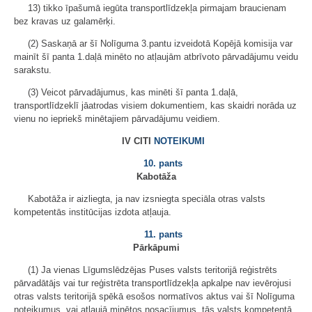
13) tikko īpašumā iegūta transportlīdzekļa pirmajam braucienam
bez kravas uz galamērķi.
(2) Saskaņā ar šī Nolīguma 3.pantu izveidotā Kopējā komisija var
mainīt šī panta 1.daļā minēto no atļaujām atbrīvoto pārvadājumu veidu
sarakstu.
(3) Veicot pārvadājumus, kas minēti šī panta 1.daļā,
transportlīdzeklī jāatrodas visiem dokumentiem, kas skaidri norāda uz
vienu no iepriekš minētajiem pārvadājumu veidiem.
IV CITI
NOTEIKUMI
10. pants
Kabotāža
Kabotāža ir aizliegta, ja nav izsniegta speciāla otras valsts
kompetentās institūcijas izdota atļauja.
11. pants
Pārkāpumi
(1) Ja vienas Līgumslēdzējas Puses valsts teritorijā reģistrēts
pārvadātājs vai tur reģistrēta transportlīdzekļa apkalpe nav ievērojusi
otras valsts teritorijā spēkā esošos normatīvos aktus vai šī Nolīguma
noteikumus, vai atļaujā minētos nosacījumus, tās valsts kompetentā