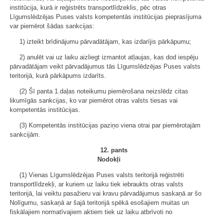
institūcija, kurā ir reģistrēts transportlīdzeklis, pēc otras
Līgumslēdzējas Puses valsts kompetentās institūcijas pieprasījuma
var piemērot šādas sankcijas:
1) izteikt brīdinājumu pārvadātājam, kas izdarījis pārkāpumu;
2) anulēt vai uz laiku aizliegt izmantot atļaujas, kas dod iespēju
pārvadātājam veikt pārvadājumus tās Līgumslēdzējas Puses valsts
teritorijā, kurā pārkāpums izdarīts.
(2) Šī panta 1.daļas noteikumu piemērošana neizslēdz citas
likumīgās sankcijas, ko var piemērot otras valsts tiesas vai
kompetentās institūcijas.
(3) Kompetentās institūcijas paziņo viena otrai par piemērotajām
sankcijām.
12. pants
Nodokļi
(1) Vienas Līgumslēdzējas Puses valsts teritorijā reģistrēti
transportlīdzekļi, ar kuriem uz laiku tiek iebraukts otras valsts
teritorijā, lai veiktu pasažieru vai kravu pārvadājumus saskaņā ar šo
Nolīgumu, saskaņā ar šajā teritorijā spēkā esošajiem muitas un
fiskālajiem normatīvajiem aktiem tiek uz laiku atbrīvoti no