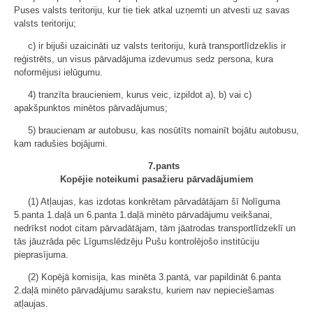
Puses valsts teritoriju, kur tie tiek atkal uzņemti un atvesti uz savas
valsts teritoriju;
c) ir bijuši uzaicināti uz valsts teritoriju, kurā transportlīdzeklis ir
reģistrēts, un visus pārvadājuma izdevumus sedz persona, kura
noformējusi ielūgumu.
4) tranzīta braucieniem, kurus veic, izpildot a), b) vai c)
apakšpunktos minētos pārvadājumus;
5) braucienam ar autobusu, kas nosūtīts nomainīt bojātu autobusu,
kam radušies bojājumi.
7.pants
Kopējie noteikumi pasažieru pārvadājumiem
(1) Atļaujas, kas izdotas konkrētam pārvadātājam šī Nolīguma
5.panta 1.daļā un 6.panta 1.daļā minēto pārvadājumu veikšanai,
nedrīkst nodot citam pārvadātājam, tām jāatrodas transportlīdzeklī un
tās jāuzrāda pēc Līgumslēdzēju Pušu kontrolējošo institūciju
pieprasījuma.
(2) Kopējā komisija, kas minēta 3.pantā, var papildināt 6.panta
2.daļā minēto pārvadājumu sarakstu, kuriem nav nepieciešamas
atļaujas.