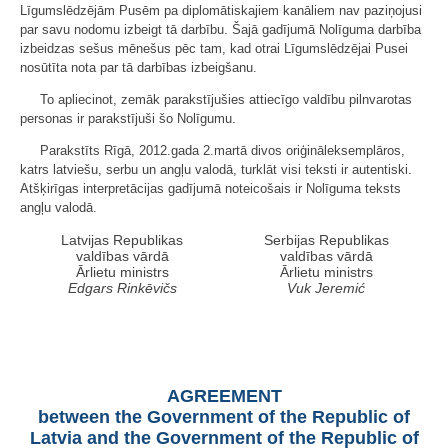
Līgumslēdzējām Pusēm pa diplomātiskajiem kanāliem nav paziņojusi
par savu nodomu izbeigt tā darbību. Šajā gadījumā Nolīguma darbība
izbeidzas sešus mēnešus pēc tam, kad otrai Līgumslēdzējai Pusei
nosūtīta nota par tā darbības izbeigšanu.
To apliecinot, zemāk parakstījušies attiecīgo valdību pilnvarotas
personas ir parakstījuši šo Nolīgumu.
Parakstīts Rīgā, 2012.gada 2.martā divos oriģināleksemplāros,
katrs latviešu, serbu un angļu valodā, turklāt visi teksti ir autentiski.
Atšķirīgas interpretācijas gadījumā noteicošais ir Nolīguma teksts
angļu valodā.
Latvijas Republikas
Serbijas Republikas
valdības vārdā
valdības vārdā
Ārlietu ministrs
Ārlietu ministrs
Edgars Rinkēvičs
Vuk Jeremić
AGREEMENT
between the Government of the Republic of
Latvia and the Government of the Republic of