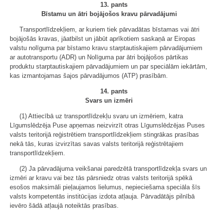
13. pants
Bīstamu un ātri bojājošos kravu pārvadājumi
Transportlīdzekļiem, ar kuriem tiek pārvadātas bīstamas vai ātri
bojājošās kravas, jāatbilst un jābūt aprīkotiem saskaņā ar Eiropas
valstu nolīguma par bīstamo kravu starptautiskajiem pārvadājumiem
ar autotransportu (ADR) un Nolīguma par ātri bojājošos pārtikas
produktu starptautiskajiem pārvadājumiem un par speciālām iekārtām,
kas izmantojamas šajos pārvadājumos (ATP) prasībām.
14. pants
Svars un izmēri
(1) Attiecībā uz transportlīdzekļu svaru un izmēriem, katra
Līgumslēdzēja Puse apņemas neizvirzīt otras Līgumslēdzējas Puses
valsts teritorijā reģistrētiem transportlīdzekļiem stingrākas prasības
nekā tās, kuras izvirzītas savas valsts teritorijā reģistrētajiem
transportlīdzekļiem.
(2) Ja pārvadājuma veikšanai paredzētā transportlīdzekļa svars un
izmēri ar kravu vai bez tās pārsniedz otras valsts teritorijā spēkā
esošos maksimāli pieļaujamos lielumus, nepieciešama speciāla šīs
valsts kompetentās institūcijas izdota atļauja. Pārvadātājs pilnībā
ievēro šādā atļaujā noteiktās prasības.