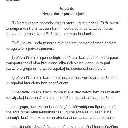
6. pants
Neregulārie pārvadājumi
(1) Neregulāriem pārvadājumiem starp Līgumslēdzēju Pušu valstu
teritorijām vai tranzītā cauri tām ir nepieciešamas atļaujas, kuras
izsniedz Līgumslēdzēju Pušu kompetentās institūcijas.
(2) Šī panta 1.daļā minētās atļaujas nav nepieciešamas šādiem
neregulāriem pārvadājumiem:
1) pārvadājumiem pa noslēgtu maršrutu, kad ar vienu un to pašu
transportlīdzekli visa brauciena laikā tiek vesta viena un tā pati
pasažieru grupa un to atved atpakaļ brauciena sākuma vietā;
2) pārvadājumiem, kad turp brauciens tiek veikts ar pasažieriem
un atpakaļ brauciens bez pasažieriem;
3) pārvadājumiem, kad turp brauciens tiek veikts bez pasažieriem,
bet atpakaļ braucienā tiek vesti pasažieri, paredzot, ka pasažieri:
a) ir grupa, kas izveidota saskaņā ar pārvadājumu līgumu, kurš
noslēgts pirms viņu ierašanās tās Līgumslēdzējas Puses valsts
teritorijā, kurā tie tiek uzņemti atvešanai uz savas valsts teritoriju;
b) ir tā paša pārvadātāja iepriekš aizvesti uz tās Līgumslēdzējas