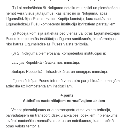
(1) Lai nodrošinātu šī Nolīguma noteikumu izpildi un piemērošanu,
ņemot vērā visus jautājumus, kas izriet no šī Nolīguma, abas
Līgumslēdzējas Puses izveido Kopējo komisiju, kura sastāv no
Līgumslēdzēju Pušu kompetento institūciju izvirzītiem pārstāvjiem.
(2) Kopējā komisija satiekas pēc vienas vai otras Līgumslēdzējas
Puses kompetentās institūcijas lūguma sanāksmēs, ko pārmaiņus
rīko katras Līgumslēdzējas Puses valsts teritorijā.
(3) Šī Nolīguma piemērošanai kompetentās institūcijas ir:
Latvijas Republikā - Satiksmes ministrija,
Serbijas Republikā - Infrastruktūras un enerģijas ministrija.
Līgumslēdzējas Puses informē viena otru par jebkurām izmaiņām
attiecībā uz kompetentajām institūcijām.
4.pants
Atbilstība nacionālajiem normatīvajiem aktiem
Veicot pārvadājumus ar autotransportu otras valsts teritorijā,
pārvadātājiem un transportlīdzekļu apkalpes locekļiem ir pienākums
ievērot nacionālos normatīvos aktus un noteikumus, kas ir spēkā
otras valsts teritorijā.