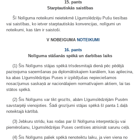
15. pants
Starptautiskās saistības
Šī Nolīguma noteikumi neietekmē Līgumslēdzēju Pušu tiesības
vai saistības, ko ietver starptautiskās konvencijas, nolīgumi un
noteikumi, kas tām ir saistoši.
V NOBEIGUMA
NOTEIKUMI
16. pants
Nolīguma stāšanās spēkā un darbības laiks
(1) Šis Nolīgums stājas spēkā trīsdesmitajā dienā pēc pēdējā
paziņojuma saņemšanas pa diplomātiskajiem kanāliem, kas apliecina,
ka abas Līgumslēdzējas Puses ir izpildījušas nepieciešamos
nosacījumus saskaņā ar nacionālajiem normatīvajiem aktiem, lai tas
stātos spēkā.
(2) Šis Nolīgums var tikt grozīts, abām Līgumslēdzējām Pusēm
savstarpēji vienojoties. Šādi grozījumi stājas spēkā šī panta 1.daļā
noteiktajā kārtībā.
(3) Jebkuru strīdu, kas rodas par šī Nolīguma interpretāciju vai
piemērošanu, Līgumslēdzējas Puses centīsies atrisināt sarunu ceļā.
(4) Šis Nolīgums paliek spēkā nenoteiktu laiku, ja vien viena no