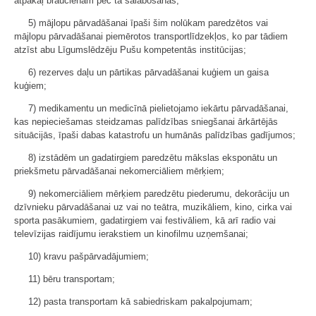
atpakaļ braucienam pēc tā salabošanas;
5) mājlopu pārvadāšanai īpaši šim nolūkam paredzētos vai
mājlopu pārvadāšanai piemērotos transportlīdzekļos, ko par tādiem
atzīst abu Līgumslēdzēju Pušu kompetentās institūcijas;
6) rezerves daļu un pārtikas pārvadāšanai kuģiem un gaisa
kuģiem;
7) medikamentu un medicīnā pielietojamo iekārtu pārvadāšanai,
kas nepieciešamas steidzamas palīdzības sniegšanai ārkārtējās
situācijās, īpaši dabas katastrofu un humānās palīdzības gadījumos;
8) izstādēm un gadatirgiem paredzētu mākslas eksponātu un
priekšmetu pārvadāšanai nekomerciāliem mērķiem;
9) nekomerciāliem mērķiem paredzētu piederumu, dekorāciju un
dzīvnieku pārvadāšanai uz vai no teātra, muzikāliem, kino, cirka vai
sporta pasākumiem, gadatirgiem vai festivāliem, kā arī radio vai
televīzijas raidījumu ierakstiem un kinofilmu uzņemšanai;
10) kravu pašpārvadājumiem;
11) bēru transportam;
12) pasta transportam kā sabiedriskam pakalpojumam;