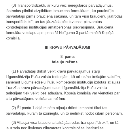
(3) Transportlīdzeklī, ar kuru veic neregulāros pārvadājumus,
jāatrodas pilnībā aizpildītam brauciena formulāram, ko parakstījis
pārvadātājs pirms brauciena sākuma, un tam visu braucienu jāatrodas
transportlīdzeklī, un tas jāuzrāda pēc ikvienas pilnvarotas
kontrolējošās institūcijas amatpersonas pieprasījuma. Brauciena
formulāra veidlapu apstiprina šī Nolīguma 3.pantā minētā Kopējā
komisija.
III KRAVU PĀRVADĀJUMI
8. pants
Atļauju režīms
(1) Pārvadātāji drīkst veikt kravu pārvadājumus starp
Līgumslēdzēju Pušu valstu teritorijām, kā arī uz/no trešajām valstīm,
saņemot Līgumslēdzēju Pušu kompetento institūciju izdotas atļaujas.
Tranzīta kravu pārvadājumi cauri Līgumslēdzēju Pušu valstu
teritorijām tiek veikti bez atļaujām. Kopējā komisija var vienoties par
citu pārvadājumu veikšanas režīmu.
(2) Šī panta 1.daļā minēto atļauju drīkst izmantot tikai tas
pārvadātājs, kuram tā izsniegta, un to nedrīkst nodot citām personām.
(3) Atļaujai visa brauciena laikā jāatrodas transportlīdzeklī, un tā
jāuzrāda pēc ikvienas pilnvarotas kontrolējošās institūcijas