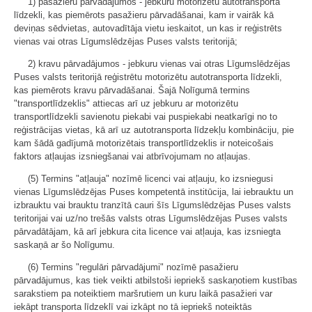
1) pasažieru pārvadājumos - jebkuru motorizētu autotransporta
līdzekli, kas piemērots pasažieru pārvadāšanai, kam ir vairāk kā
deviņas sēdvietas, autovadītāja vietu ieskaitot, un kas ir reģistrēts
vienas vai otras Līgumslēdzējas Puses valsts teritorijā;
2) kravu pārvadājumos - jebkuru vienas vai otras Līgumslēdzējas
Puses valsts teritorijā reģistrētu motorizētu autotransporta līdzekli,
kas piemērots kravu pārvadāšanai. Šajā Nolīgumā termins
"transportlīdzeklis" attiecas arī uz jebkuru ar motorizētu
transportlīdzekli savienotu piekabi vai puspiekabi neatkarīgi no to
reģistrācijas vietas, kā arī uz autotransporta līdzekļu kombināciju, pie
kam šādā gadījumā motorizētais transportlīdzeklis ir noteicošais
faktors atļaujas izsniegšanai vai atbrīvojumam no atļaujas.
(5) Termins "atļauja" nozīmē licenci vai atļauju, ko izsniegusi
vienas Līgumslēdzējas Puses kompetentā institūcija, lai iebrauktu un
izbrauktu vai brauktu tranzītā cauri šīs Līgumslēdzējas Puses valsts
teritorijai vai uz/no trešās valsts otras Līgumslēdzējas Puses valsts
pārvadātājam, kā arī jebkura cita licence vai atļauja, kas izsniegta
saskaņā ar šo Nolīgumu.
(6) Termins "regulāri pārvadājumi" nozīmē pasažieru
pārvadājumus, kas tiek veikti atbilstoši iepriekš saskaņotiem kustības
sarakstiem pa noteiktiem maršrutiem un kuru laikā pasažieri var
iekāpt transporta līdzeklī vai izkāpt no tā iepriekš noteiktās