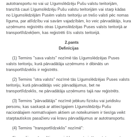
autotransportu no vai uz Līgumslēdzēju Pušu valstu teritorijām,
tranzītā cauri Līgumslēdzēju Pušu valstu teritorijām vai starp kādas
no Līgumslēdzējām Pusēm valsts teritoriju un trešo valsti pēc nomas
līguma, par atlīdzību vai savām vajadzībām, ko veic pārvadātājs, kura
uzņēmums reģistrēts otras Līgumslēdzējas Puses valsts teritorijā ar
transportlīdzekļiem, kas reģistrēti šīs valsts teritorijā.
2.pants
Definīcijas
(1) Termins "sava valsts" nozīmē tās Līgumslēdzējas Puses
valsts teritoriju, kurā pārvadātāja uzņēmums ir dibināts un
transportlīdzeklis ir reģistrēts.
(2) Termins "otra valsts" nozīmē tās Līgumslēdzējas Puses valsts
teritoriju, kurā pārvadātājs veic pārvadājumus, bet ne
transportlīdzeklis, ne pārvadātāja uzņēmums tajā nav reģistrēts.
(3) Termins "pārvadātājs" nozīmē jebkuru fizisku vai juridisku
personu, kas saskaņā ar attiecīgajiem Līgumslēdzēju Pušu
nacionālajiem normatīvajiem aktiem un noteikumiem ir tiesīga veikt
starptautiskos pasažieru vai kravu pārvadājumus ar autotransportu.
(4) Termins "transportlīdzeklis" nozīmē":