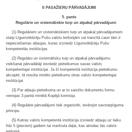
II PASAŽIERU PĀRVADĀJUMI
5. pants
Regulārie un sistemātiskie turp un atpakaļ pārvadājumi
(1) Regulāriem un sistemātiskiem turp un atpakaļ pārvadājumiem
starp Līgumslēdzēju Pušu valstu teritorijām vai tranzītā cauri tām ir
nepieciešamas atļaujas, kuras izsniedz Līgumslēdzēju Pušu
kompetentās institūcijas.
(2) Regulāru un sistemātisku turp un atpakaļ pārvadājumu
veikšanai pārvadātāji iesniedz pieteikumus savas valsts
kompetentajai institūcijai. Ja šī kompetentā institūcija pieteikumu
akceptē, tā nosūta minēto pieteikumu otras valsts kompetentajai
institūcijai.
(3) Par atļauju pieteikuma un ar to saistīto dokumentu formu
vienojas 3.pantā minētā Kopējā komisija.
(4) Regulārie pārvadājumi tiek organizēti, ievērojot savstarpīguma
principu.
(5) Katras valsts kompetentā institūcija izsniedz atļauju uz laiku
līdz 5 (pieciem) gadiem tai maršruta daļai, kas atrodas tās valsts
teritorijā.