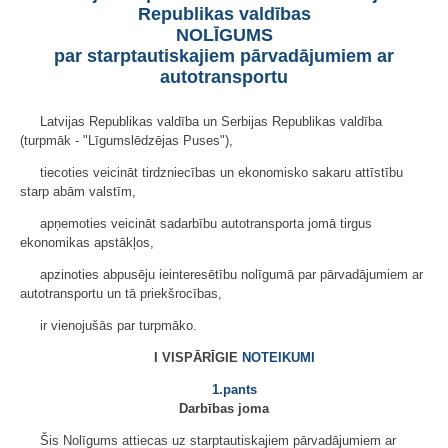
Republikas valdības
NOLĪGUMS
par starptautiskajiem pārvadājumiem ar
autotransportu
Latvijas Republikas valdība un Serbijas Republikas valdība
(turpmāk - "Līgumslēdzējas Puses"),
tiecoties veicināt tirdzniecības un ekonomisko sakaru attīstību
starp abām valstīm,
apņemoties veicināt sadarbību autotransporta jomā tirgus
ekonomikas apstākļos,
apzinoties abpusēju ieinteresētību nolīgumā par pārvadājumiem ar
autotransportu un tā priekšrocības,
ir vienojušās par turpmāko.
I VISPĀRĪGIE
NOTEIKUMI
1.pants
Darbības joma
Šis Nolīgums attiecas uz starptautiskajiem pārvadājumiem ar