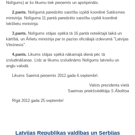
Nolīgums) ar šo likumu tiek pieņemts un apstiprināts.
2.pants.
Nolīgumā paredzēto saistību izpildi koordinē Satiksmes
ministrija. Nolīguma 11.pantā paredzēto saistību izpildi koordinē
Iekšlietu ministrija.
3.pants.
Nolīgums stājas spēkā tā 16.pantā noteiktajā laikā un
kārtībā, un Ārlietu ministrija par to paziņo oficiālajā izdevumā "Latvijas
Vēstnesis".
4.pants.
Likums stājas spēkā nākamajā dienā pēc tā
izsludināšanas. Līdz ar likumu izsludināms Nolīgums latviešu un
angļu valodā.
Likums Saeimā pieņemts 2012.gada 6.septembrī.
Valsts prezidenta vietā
Saeimas priekšsēdētāja
S.Āboltiņa
Rīgā 2012.gada 25.septembrī
Latvijas Republikas valdības un Serbijas