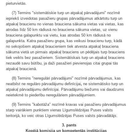
pieturvietās.
(7) Termins "sistemātiskie turp un atpakaļ pārvadājumi" nozīmē
iepriekš izveidotas pasažieru grupas pārvadājumus atkārtotu turp un
atpakaļ braucienu no vienas brauciena sākuma vietas vai vietas, kas
atrodas līdz 50 km rādiusā no brauciena sākuma vietas, uz vienu
brauciena galapunktu vai vietu, kas atrodas 50 km rādiusā no
galapunkta. Katra pasažieru grupa, kas veikusi braucienu turp, kādā
no sekojošiem atpakaļ braucieniem tiek atvesta atpakaļ brauciena
sākuma vietā un pirmais atpakaļ brauciens un pēdējais turp brauciens
tiek veikts bez pasažieriem. Sistemātiskais turp un atpakaļ brauciens
nezaudē savu būtību, ja daži pasažieri pievienojas citai grupai tās
atpakaļ braucienā.
(8) Termins "neregulāri pārvadājumi" nozīmē pārvadājumus, kas
neatbilst ne regulāro pārvadājumu definīcijai
,
ne sistemātisko turp un
atpakaļ pārvadājumu definīcijai. Pārvadājumu biežums vai daudzums
neietekmē to piederību neregulāriem pārvadājumiem.
(9) Termins "kabotāža" nozīmē kravas vai pasažieru pārvadājumus
starp vairākiem punktiem vienas Līgumslēdzējas Puses valsts
teritorijā, ko veic otras Līgumslēdzējas Puses valsts pārvadātājs.
3. pants
Kopējā komisija un kompetentās institūcijas