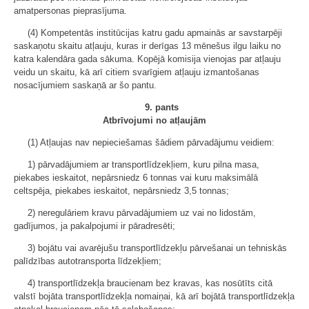
amatpersonas pieprasījuma.
(4) Kompetentās institūcijas katru gadu apmainās ar savstarpēji
saskaņotu skaitu atļauju, kuras ir derīgas 13 mēnešus ilgu laiku no
katra kalendāra gada sākuma. Kopējā komisija vienojas par atļauju
veidu un skaitu, kā arī citiem svarīgiem atļauju izmantošanas
nosacījumiem saskaņā ar šo pantu.
9. pants
Atbrīvojumi no atļaujām
(1) Atļaujas nav nepieciešamas šādiem pārvadājumu veidiem:
1) pārvadājumiem ar transportlīdzekļiem, kuru pilna masa,
piekabes ieskaitot, nepārsniedz 6 tonnas vai kuru maksimālā
celtspēja, piekabes ieskaitot, nepārsniedz 3,5 tonnas;
2) neregulāriem kravu pārvadājumiem uz vai no lidostām,
gadījumos, ja pakalpojumi ir pāradresēti;
3) bojātu vai avarējušu transportlīdzekļu pārvešanai un tehniskās
palīdzības autotransporta līdzekļiem;
4) transportlīdzekļa braucienam bez kravas, kas nosūtīts citā
valstī bojāta transportlīdzekļa nomaiņai, kā arī bojātā transportlīdzekļa