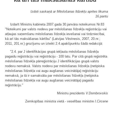
Izdoti saskaņā ar Mēslošanas līdzekļu aprites likuma
16.pantu
Izdarīt Ministru kabineta 2007.gada 30.janvāra noteikumos Nr.83
"Noteikumi par valsts nodevu par mēslošanas līdzekļa reģistrāciju vai
atļaujas saņemšanu mēslošanas līdzekļa ievešanai vai tirdzniecībai,
kā arī tās maksāšanas kārtību" (Latvijas Vēstnesis, 2007, 20.nr.;
2011, 201.nr.) grozījumu un izteikt 2.4.apakšpunktu šādā redakcijā:
"2.4. par J identifikācijas grupā iekļauta mēslošanas līdzekļa
pagaidu reģistrāciju vai reģistrāciju - 100 latu. Par citā grupā reģistrēta
mēslošanas līdzekļa pārreģistrāciju J identifikācijas grupā valsts
nodevu nemaksā. Valsts nodevu par mēslošanas līdzekļa (netipiska
mēslošanas līdzekļa vai augu augšanas veicinātāja) reģistrāciju
nemaksā, ja tā ir samaksāta par mēslošanas līdzekļa (netipiska
mēslošanas līdzekļa vai augu augšanas veicinātāja) pagaidu
reģistrāciju."
Ministru prezidents
V.Dombrovskis
Zemkopības ministra vietā - veselības ministre
I.Circene