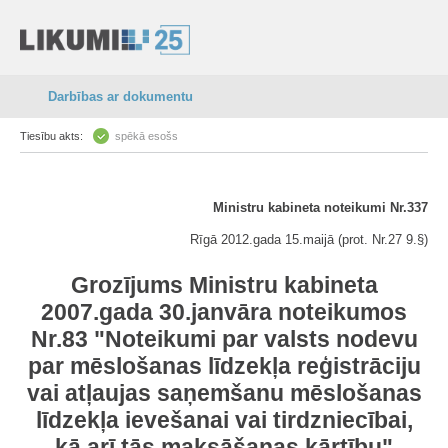
Darbības ar dokumentu
Tiesību akts:
spēkā esošs
Ministru kabineta noteikumi Nr.337
Rīgā 2012.gada 15.maijā (prot. Nr.27 9.§)
Grozījums Ministru kabineta
2007.gada 30.janvāra noteikumos
Nr.83 "Noteikumi par valsts nodevu
par mēslošanas līdzekļa reģistrāciju
vai atļaujas saņemšanu mēslošanas
līdzekļa ievešanai vai tirdzniecībai,
kā arī tās maksāšanas kārtību"