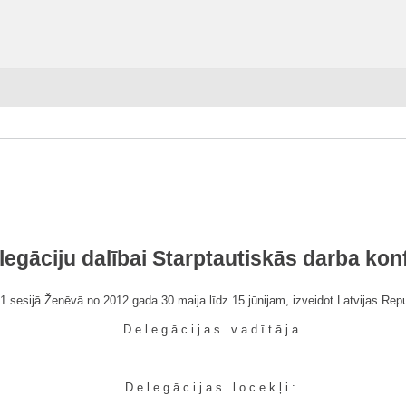
legāciju dalībai Starptautiskās darba ko
01.sesijā Ženēvā no 2012.gada 30.maija līdz 15.jūnijam, izveidot Latvijas Rep
Delegācijas vadītāja
Delegācijas locekļi: