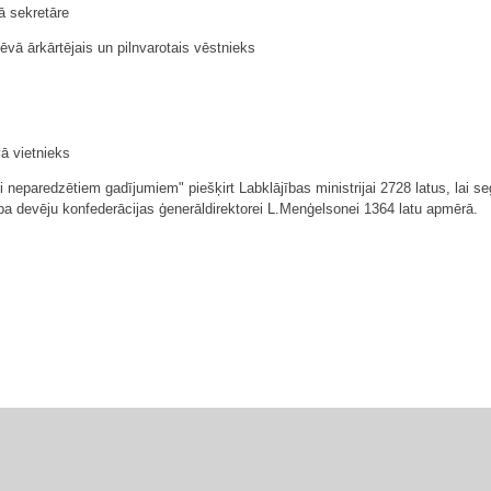
ā sekretāre
ā ārkārtējais un pilnvarotais vēstnieks
ā vietnieks
i neparedzētiem gadījumiem" piešķirt Labklājības ministrijai 2728 latus, lai 
a devēju konfederācijas ģenerāldirektorei L.Menģelsonei 1364 latu apmērā.