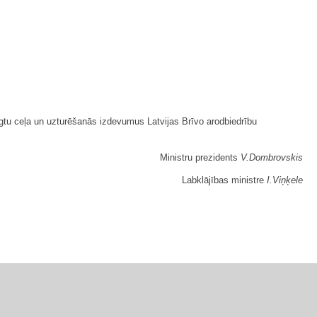
segtu ceļa un uzturēšanās izdevumus Latvijas Brīvo arodbiedrību
Ministru prezidents
V.Dombrovskis
Labklājības ministre
I.Viņķele