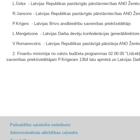
L.Griķe - Latvijas Republikas pastāvīgās pārstāvniecības ANO Ženēv
R.Jansons - Latvijas Republikas pastāvīgās pārstāvniecības ANO Ženēv
P.Krīgers - Latvijas Brīvo arodbiedrību savienības priekšsēdētājs
L.Menģelsone - Latvijas Darba devēju konfederācijas ģenerāldirektore
V.Romanovskis - Latvijas Republikas pastāvīgā pārstāvja ANO Ženēv
2. Finanšu ministrijai no valsts budžeta programmas 02.00.00 "Līdzekļ
savienības priekšsēdētājam P.Krīgeram 1364 latu apmērā un Latvijas Darb
Pašvaldību saistošie noteikumi
Administratīvās atbildības ceļvedis