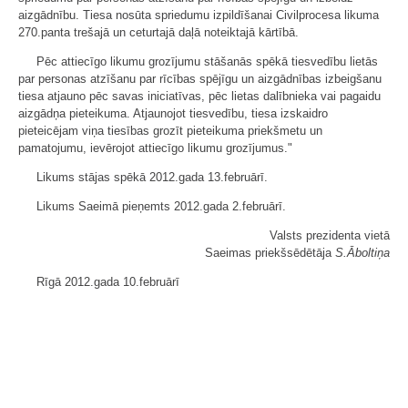
aizgādnību. Tiesa nosūta spriedumu izpildīšanai Civilprocesa likuma
270.panta trešajā un ceturtajā daļā noteiktajā kārtībā.
Pēc attiecīgo likumu grozījumu stāšanās spēkā tiesvedību lietās
par personas atzīšanu par rīcības spējīgu un aizgādnības izbeigšanu
tiesa atjauno pēc savas iniciatīvas, pēc lietas dalībnieka vai pagaidu
aizgādņa pieteikuma. Atjaunojot tiesvedību, tiesa izskaidro
pieteicējam viņa tiesības grozīt pieteikuma priekšmetu un
pamatojumu, ievērojot attiecīgo likumu grozījumus."
Likums stājas spēkā 2012.gada 13.februārī.
Likums Saeimā pieņemts 2012.gada 2.februārī.
Valsts prezidenta vietā
Saeimas priekšsēdētāja
S.Āboltiņa
Rīgā 2012.gada 10.februārī