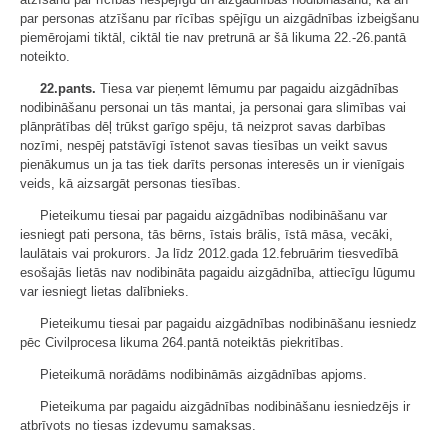
par personas atzīšanu par rīcības spējīgu un aizgādnības izbeigšanu
piemērojami tiktāl, ciktāl tie nav pretrunā ar šā likuma 22.-26.pantā
noteikto.
22.pants.
Tiesa var pieņemt lēmumu par pagaidu aizgādnības
nodibināšanu personai un tās mantai, ja personai gara slimības vai
plānprātības dēļ trūkst garīgo spēju, tā neizprot savas darbības
nozīmi, nespēj patstāvīgi īstenot savas tiesības un veikt savus
pienākumus un ja tas tiek darīts personas interesēs un ir vienīgais
veids, kā aizsargāt personas tiesības.
Pieteikumu tiesai par pagaidu aizgādnības nodibināšanu var
iesniegt pati persona, tās bērns, īstais brālis, īstā māsa, vecāki,
laulātais vai prokurors. Ja līdz 2012.gada 12.februārim tiesvedībā
esošajās lietās nav nodibināta pagaidu aizgādnība, attiecīgu lūgumu
var iesniegt lietas dalībnieks.
Pieteikumu tiesai par pagaidu aizgādnības nodibināšanu iesniedz
pēc Civilprocesa likuma 264.pantā noteiktās piekritības.
Pieteikumā norādāms nodibināmās aizgādnības apjoms.
Pieteikuma par pagaidu aizgādnības nodibināšanu iesniedzējs ir
atbrīvots no tiesas izdevumu samaksas.