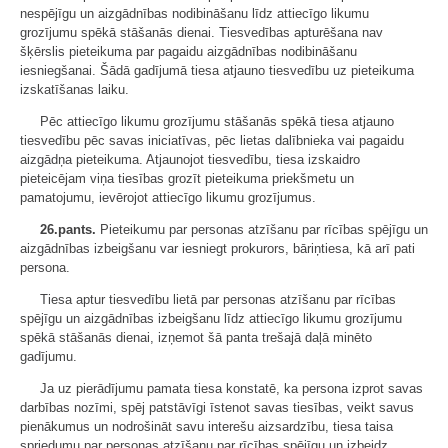
nespējīgu un aizgādnības nodibināšanu līdz attiecīgo likumu
grozījumu spēkā stāšanās dienai. Tiesvedības apturēšana nav
šķērslis pieteikuma par pagaidu aizgādnības nodibināšanu
iesniegšanai. Šādā gadījumā tiesa atjauno tiesvedību uz pieteikuma
izskatīšanas laiku.
Pēc attiecīgo likumu grozījumu stāšanās spēkā tiesa atjauno
tiesvedību pēc savas iniciatīvas, pēc lietas dalībnieka vai pagaidu
aizgādņa pieteikuma. Atjaunojot tiesvedību, tiesa izskaidro
pieteicējam viņa tiesības grozīt pieteikuma priekšmetu un
pamatojumu, ievērojot attiecīgo likumu grozījumus.
26.pants.
Pieteikumu par personas atzīšanu par rīcības spējīgu un
aizgādnības izbeigšanu var iesniegt prokurors, bāriņtiesa, kā arī pati
persona.
Tiesa aptur tiesvedību lietā par personas atzīšanu par rīcības
spējīgu un aizgādnības izbeigšanu līdz attiecīgo likumu grozījumu
spēkā stāšanās dienai, izņemot šā panta trešajā daļā minēto
gadījumu.
Ja uz pierādījumu pamata tiesa konstatē, ka persona izprot savas
darbības nozīmi, spēj patstāvīgi īstenot savas tiesības, veikt savus
pienākumus un nodrošināt savu interešu aizsardzību, tiesa taisa
spriedumu par personas atzīšanu par rīcības spējīgu un izbeidz