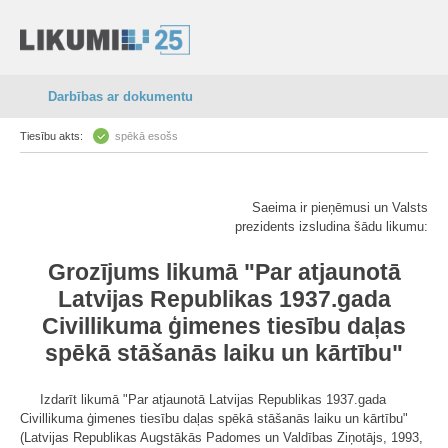
Darbības ar dokumentu
Tiesību akts:
spēkā esošs
Saeima ir pieņēmusi un Valsts
prezidents izsludina šādu likumu:
Grozījums likumā "Par atjaunotā
Latvijas Republikas 1937.gada
Civillikuma ģimenes tiesību daļas
spēkā stāšanās laiku un kārtību"
Izdarīt likumā "Par atjaunotā Latvijas Republikas 1937.gada
Civillikuma ģimenes tiesību daļas spēkā stāšanās laiku un kārtību"
(Latvijas Republikas Augstākās Padomes un Valdības Ziņotājs, 1993,