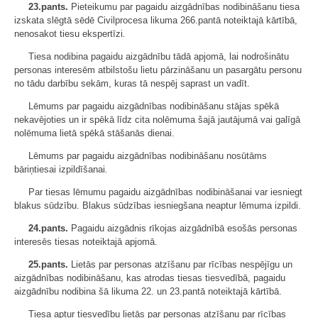
23.pants.
Pieteikumu par pagaidu aizgādnības nodibināšanu tiesa
izskata slēgtā sēdē Civilprocesa likuma 266.pantā noteiktajā kārtībā,
nenosakot tiesu ekspertīzi
.
Tiesa nodibina pagaidu aizgādnību tādā apjomā, lai nodrošinātu
personas interesēm atbilstošu lietu pārzināšanu un pasargātu personu
no tādu darbību sekām, kuras tā nespēj saprast un vadīt.
Lēmums par pagaidu aizgādnības nodibināšanu stājas spēkā
nekavējoties un ir spēkā līdz cita nolēmuma šajā jautājumā vai galīgā
nolēmuma lietā spēkā stāšanās dienai.
Lēmums par pagaidu aizgādnības nodibināšanu nosūtāms
bāriņtiesai izpildīšanai
.
Par tiesas lēmumu pagaidu aizgādnības nodibināšanai var iesniegt
blakus sūdzību. Blakus sūdzības iesniegšana neaptur lēmuma izpildi.
24.pants.
Pagaidu aizgādnis rīkojas aizgādnībā esošās personas
interesēs tiesas noteiktajā apjomā.
25.pants.
Lietās par personas atzīšanu par rīcības nespējīgu un
aizgādnības nodibināšanu, kas atrodas tiesas tiesvedībā, pagaidu
aizgādnību nodibina šā likuma 22. un 23.pantā noteiktajā kārtībā.
Tiesa aptur tiesvedību lietās par personas atzīšanu par rīcības