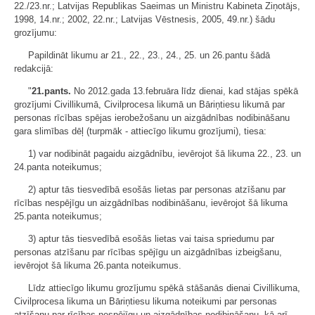
22./23.nr.; Latvijas Republikas Saeimas un Ministru Kabineta Ziņotājs,
1998, 14.nr.; 2002, 22.nr.; Latvijas Vēstnesis, 2005, 49.nr.) šādu
grozījumu:
Papildināt likumu ar 21., 22., 23., 24., 25. un 26.pantu šādā
redakcijā:
"
21.pants.
No 2012.gada 13.februāra līdz dienai, kad stājas spēkā
grozījumi Civillikumā, Civilprocesa likumā un Bāriņtiesu likumā par
personas rīcības spējas ierobežošanu un aizgādnības nodibināšanu
gara slimības dēļ (turpmāk - attiecīgo likumu grozījumi), tiesa:
1) var nodibināt pagaidu aizgādnību, ievērojot šā likuma 22., 23. un
24.panta noteikumus;
2) aptur tās tiesvedībā esošās lietas par personas atzīšanu par
rīcības nespējīgu un aizgādnības nodibināšanu, ievērojot šā likuma
25.panta noteikumus;
3) aptur tās tiesvedībā esošās lietas vai taisa spriedumu par
personas atzīšanu par rīcības spējīgu un aizgādnības izbeigšanu,
ievērojot šā likuma 26.panta noteikumus.
Līdz attiecīgo likumu grozījumu spēkā stāšanās dienai Civillikuma,
Civilprocesa likuma un Bāriņtiesu likuma noteikumi par personas
atzīšanu par rīcības nespējīgu un aizgādnības nodibināšanu, kā arī