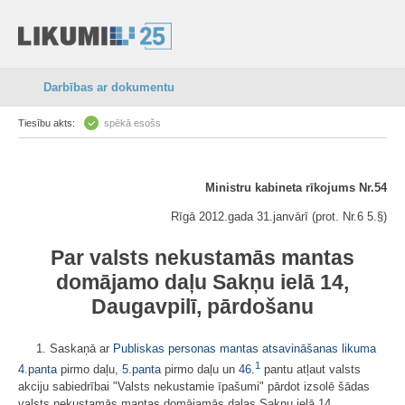
Darbības ar dokumentu
Tiesību akts:
spēkā esošs
Ministru kabineta rīkojums Nr.54
Rīgā 2012.gada 31.janvārī (prot. Nr.6 5.§)
Par valsts nekustamās mantas
domājamo daļu Sakņu ielā 14,
Daugavpilī, pārdošanu
1. Saskaņā ar
Publiskas personas mantas atsavināšanas likuma
1
4.panta
pirmo daļu,
5.panta
pirmo daļu un
46.
pantu atļaut valsts
akciju sabiedrībai "Valsts nekustamie īpašumi" pārdot izsolē šādas
valsts nekustamās mantas domājamās daļas Sakņu ielā 14,