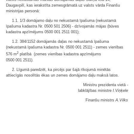
Daugavpilī, kas ierakstīta zemesgrāmatā uz valsts vārda Finanšu
ministrijas personā:
1.1. 1/3 domājamo daļu no nekustamā īpašuma (nekustamā
īpašuma kadastra Nr. 0500 501 2506) - dzīvojamās mājas (būves
kadastra apzīmējums 0500 001 2511 001);
1.2. 384/1152 domājamās daļas no nekustamā īpašuma
(nekustamā īpašuma kadastra Nr. 0500 001 2511) - zemes vienības
2
576 m
platībā (zemes vienības kadastra apzīmējums
0500 001 2511).
2. Līgumā paredzēt, ka pircējs par šajā rīkojumā minētās
attiecīgās nosolītās ēkas un zemes domājamo daļu maksā latos.
Ministru prezidenta viet
ā -
labklājības ministre
I.Viņķele
Finanšu ministrs
A.Vilks