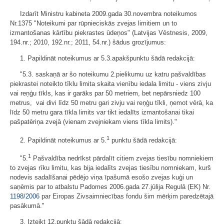
Izdarīt Ministru kabineta 2009.gada 30.novembra noteikumos
Nr.1375 "Noteikumi par rūpnieciskās zvejas limitiem un to
izmantošanas kārtību piekrastes ūdeņos" (Latvijas Vēstnesis, 2009,
194.nr.; 2010, 192.nr.; 2011, 54.nr.) šādus grozījumus:
1. Papildināt noteikumus ar 5.3.apakšpunktu šādā redakcijā:
"5.3. saskaņā ar šo noteikumu 2.pielikumu uz katru pašvaldības
piekrastei noteikto tīklu limita skaita vienību iedala limitu - viens zivju
vai reņģu tīkls, kas ir garāks par 50 metriem, bet nepārsniedz 100
metrus, vai divi līdz 50 metru gari zivju vai reņģu tīkli, ņemot vērā, ka
līdz 50 metru gara tīkla limits var tikt iedalīts izmantošanai tikai
pašpatēriņa zvejā (vienam zvejniekam viens tīkla limits)."
1
2. Papildināt noteikumus ar 5.
punktu šādā redakcijā:
1
"5.
Pašvaldība nedrīkst pārdalīt citiem zvejas tiesību nomniekiem
to zvejas rīku limitu, kas bija iedalīts zvejas tiesību nomniekam, kurš
nodevis sadalīšanai pēdējo viņa īpašumā esošo zvejas kuģi un
saņēmis par to atbalstu Padomes 2006.gada 27.jūlija Regulā (EK) Nr.
1198/2006
par Eiropas Zivsaimniecības fondu šim mērķim paredzētajā
pasākumā."
3. Izteikt 12.punktu šādā redakcijā: