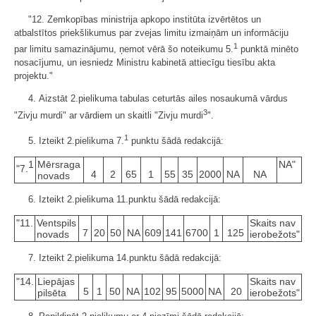
"12. Zemkopības ministrija apkopo institūta izvērtētos un
atbalstītos priekšlikumus par zvejas limitu izmaiņām un informāciju
1
par limitu samazinājumu, ņemot vērā šo noteikumu 5.
punktā minēto
nosacījumu, un iesniedz Ministru kabinetā attiecīgu tiesību akta
projektu."
4. Aizstāt 2.pielikuma tabulas ceturtās ailes nosaukumā vārdus
3
"Zivju murdi" ar vārdiem un skaitli "Zivju murdi
".
1
5. Izteikt 2.pielikuma 7.
punktu šādā redakcijā:
1
Mērsraga
NA"
"7.
4
2
65
1
55
35
2000
NA
NA
novads
6. Izteikt 2.pielikuma 11.punktu šādā redakcijā:
"11.
Ventspils
Skaits nav
7
20
50
NA
609
141
6700
1
125
novads
ierobežots"
7. Izteikt 2.pielikuma 14.punktu šādā redakcijā:
"14.
Liepājas
Skaits nav
5
1
50
NA
102
95
5000
NA
20
pilsēta
ierobežots"