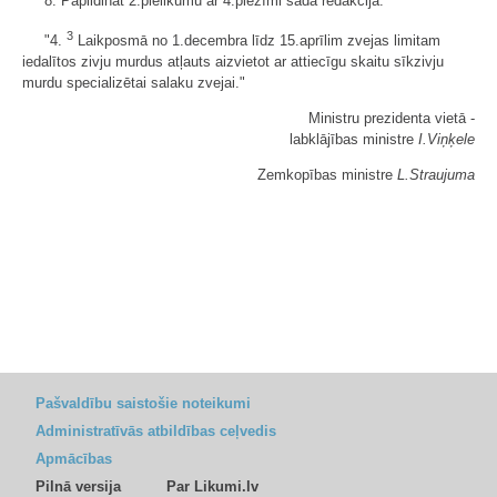
8. Papildināt 2.pielikumu ar 4.piezīmi šādā redakcijā:
3
"4.
Laikposmā no 1.decembra līdz 15.aprīlim zvejas limitam
iedalītos zivju murdus atļauts aizvietot ar attiecīgu skaitu sīkzivju
murdu specializētai salaku zvejai."
Ministru prezidenta vietā -
labklājības ministre
I.Viņķele
Zemkopības ministre
L.Straujuma
Pašvaldību saistošie noteikumi
Administratīvās atbildības ceļvedis
Apmācības
Pilnā versija
Par Likumi.lv