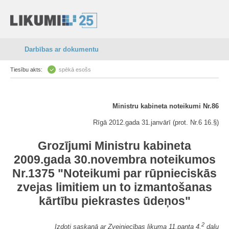
Darbības ar dokumentu
Tiesību akts:
spēkā esošs
Ministru kabineta noteikumi Nr.86
Rīgā 2012.gada 31.janvārī (prot. Nr.6 16.§)
Grozījumi Ministru kabineta
2009.gada 30.novembra noteikumos
Nr.1375 "Noteikumi par rūpnieciskās
zvejas limitiem un to izmantošanas
kārtību piekrastes ūdeņos"
2
Izdoti saskaņā ar Zvejniecības likuma 11.panta 4.
daļu