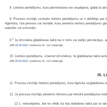
8. Lietisko pierādījumu, kura pārvietošana nav iespējama, glabā tā atra
9. Procesa virzītājs uzskaita lietisko pierādījumu un ir atbildīgs par
Aģentūra, cita persona vai iestāde, kura pieņēma lietisko pierādījumu gla
realizēts vai iznīcināts.
1
9.
Ja dzīvnieka glabāšanas laikā tas ir miris vai radījis pēcnācējus, a
(MK
05.04.2022.
noteikumu Nr. 212 redakcijā)
10. Lietisko pierādījumu, izņemot dzīvniekus, tā glabāšanas laikā aizlie
(MK
05.04.2022.
noteikumu Nr. 212 redakcijā)
III.
11. Procesa virzītājs lietisko pierādījumu, kura ilgstoša uzglabāšana 
12. Ja procesa virzītājs pieņēmis lēmumu par lietiskā pierādījuma nodoš
12.1. nekavējoties, bet ne vēlāk kā triju darbdienu laikā par to ra