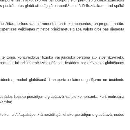
 komponentes, narkotisko vai psihotropo vielu, prekursoru glabā attiecīgās
s priekšmetus glabā attiecīgajā ekspertīžu iestādē līdz laikam, kad spēkā
iekārtas, ierīces vai instrumentus un to komponentus, un programmatūru
ekspertīzes veikšanas minētos priekšmetus glabā Valsts drošības dienestā
ritorijā, ko izveidojusi fiziska vai juridiska persona atbilstoši dzīvnieku
o personu, kā arī informē izmeklēšanas iestādes par dzīvnieka glabāšanas
ncidentos, nodod glabāšanā Transporta nelaimes gadījumu un incidentu
iestādes lietisko pierādījumu glabātavā vai pie komersanta, kurš nodrošina
kārtībā;
oteikumu 7.7.apakšpunktā norādītajā lietisko pierādījumu glabātavā, nodod