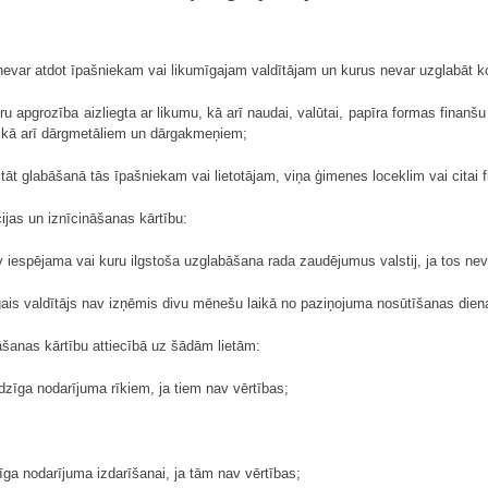
 nevar atdot īpašniekam vai likumīgajam valdītājam un kurus nevar uzglabāt ko
uru apgrozība aizliegta ar likumu, kā arī naudai, valūtai, papīra formas fina
kā arī dārgmetāliem un dārgakmeņiem;
āt glabāšanā tās īpašniekam vai lietotājam, viņa ģimenes loceklim vai citai fi
ijas un iznīcināšanas kārtību:
av iespējama vai kuru ilgstoša uzglabāšana rada zaudējumus valstij, ja tos ne
mīgais valdītājs nav izņēmis divu mēnešu laikā no paziņojuma nosūtīšanas dien
āšanas kārtību attiecībā uz šādām lietām:
zīga nodarījuma rīkiem, ja tiem nav vērtības;
īga nodarījuma izdarīšanai, ja tām nav vērtības;