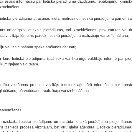
cībā esošo informāciju par lietiskā pierādījuma daudzumu, iepakojumu, ķīmisk
iznīcināšanu;
i lietiskā pierādījuma atrašanās vietā, nodrošinot lietiskā pierādījuma pārņemš
auts attiecīgais lietiskais pierādījums, vai izmeklēšanas, prokuratūras vai t
sa virzītāja lēmums paredz lietiskā pierādījuma realizāciju vai iznīcināšanu;
āciju vai iznīcināšanu spēkā stāšanās datumu;
r kuru lietiskā pierādījuma īpašnieku vai likumīgo valdītāju informē par p
likumīgajam valdītājam.
bību veikšanas procesa virzītājs iesniedz aģentūrā informāciju par konst
glabāšanu, pārvietošanu, realizāciju vai iznīcināšanu.
 saņemšanas:
 un uzskaita lietisko pierādījumu un sastāda lietiskā pierādījuma pieņemša
u izsniedz procesa virzītājam, bet otru glabā aģentūrā. Lietiskā pierādī