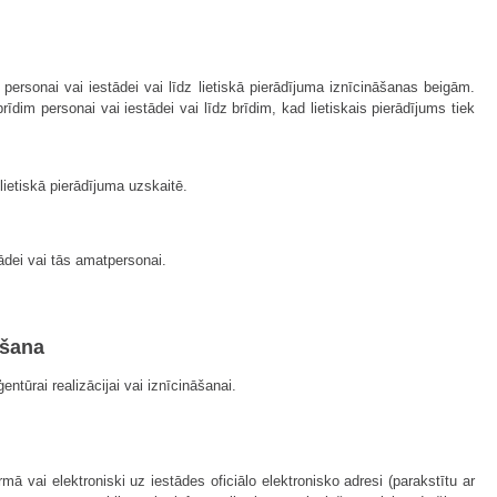
 personai vai iestādei vai līdz lietiskā pierādījuma iznīcināšanas beigām.
dim personai vai iestādei vai līdz brīdim, kad lietiskais pierādījums tiek
lietiskā pierādījuma uzskaitē.
tādei vai tās amatpersonai.
āšana
ntūrai realizācijai vai iznīcināšanai.
mā vai elektroniski uz iestādes oficiālo elektronisko adresi (parakstītu ar