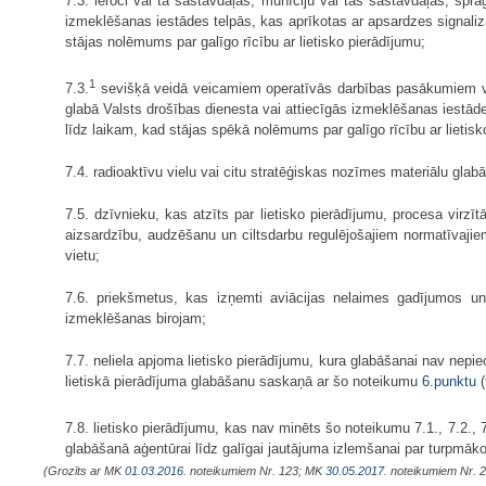
7.3. ieroci vai tā sastāvdaļas, munīciju vai tās sastāvdaļas, sprā
izmeklēšanas iestādes telpās, kas aprīkotas ar apsardzes signaliz
stājas nolēmums par galīgo rīcību ar lietisko pierādījumu;
1
7.3.
sevišķā veidā veicamiem operatīvās darbības pasākumiem vai
glabā Valsts drošības dienesta vai attiecīgās izmeklēšanas iestā
līdz laikam, kad stājas spēkā nolēmums par galīgo rīcību ar lietisk
7.4. radioaktīvu vielu vai citu stratēģiskas nozīmes materiālu gla
7.5. dzīvnieku, kas atzīts par lietisko pierādījumu, procesa virzīt
aizsardzību, audzēšanu un ciltsdarbu regulējošajiem normatīvajie
vietu;
7.6. priekšmetus, kas izņemti aviācijas nelaimes gadījumos un
izmeklēšanas birojam;
7.7. neliela apjoma lietisko pierādījumu, kura glabāšanai nav nepi
lietiskā pierādījuma glabāšanu saskaņā ar šo noteikumu
6.punktu
(
7.8. lietisko pierādījumu, kas nav minēts šo noteikumu 7.1., 7.2., 7
glabāšanā aģentūrai līdz galīgai jautājuma izlemšanai par turpmāko 
(Grozīts ar MK
01.03.2016.
noteikumiem Nr. 123; MK
30.05.2017.
noteikumiem Nr. 