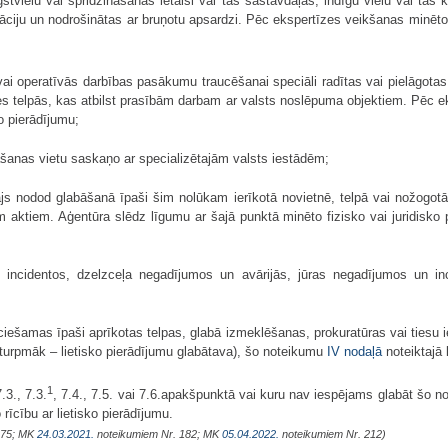
gstvielu vai spridzināšanas ietaisi vai tās sastāvdaļas, indīgu vielu vai tās
āciju un nodrošinātas ar bruņotu apsardzi. Pēc ekspertīzes veikšanas minēto
 operatīvās darbības pasākumu traucēšanai speciāli radītas vai pielāgotas 
des telpās, kas atbilst prasībām darbam ar valsts noslēpuma objektiem. Pēc 
o pierādījumu;
bāšanas vietu saskaņo ar specializētajām valsts iestādēm;
ājs nodod glabāšanā īpaši šim nolūkam ierīkotā novietnē, telpā vai nožogotā te
m aktiem. Aģentūra slēdz līgumu ar šajā punktā minēto fizisko vai juridisk
 incidentos, dzelzceļa negadījumos un avārijās, jūras negadījumos un i
eciešamas īpaši aprīkotas telpas, glabā izmeklēšanas, prokuratūras vai tiesu 
turpmāk – lietisko pierādījumu glabātava), šo noteikumu
IV nodaļā
noteiktajā 
1
.3., 7.3.
, 7.4., 7.5. vai 7.6.apakšpunktā vai kuru nav iespējams glabāt šo n
rīcību ar lietisko pierādījumu.
275; MK
24.03.2021.
noteikumiem Nr. 182; MK
05.04.2022.
noteikumiem Nr. 212)