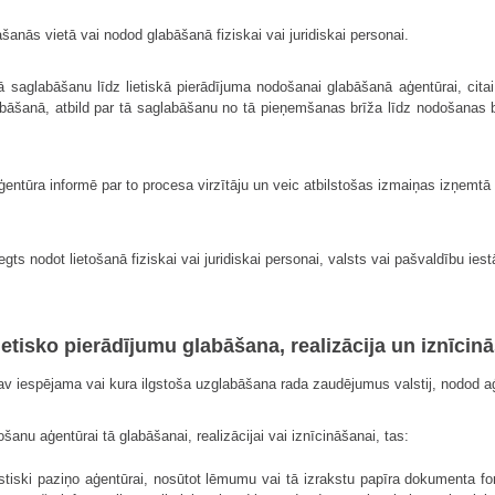
šanās vietā vai nodod glabāšanā fiziskai vai juridiskai personai.
 tā saglabāšanu līdz lietiskā pierādījuma nodošanai glabāšanā aģentūrai, citai
bāšanā, atbild par tā saglabāšanu no tā pieņemšanas brīža līdz nodošanas brī
ģentūra informē par to procesa virzītāju un veic atbilstošas izmaiņas izņemtā 
gts nodot lietošanā fiziskai vai juridiskai personai, valsts vai pašvaldību ies
 Lietisko pierādījumu glabāšana, realizācija un iznīcin
nav iespējama vai kura ilgstoša uzglabāšana rada zaudējumus valstij, nodod aģe
anu aģentūrai tā glabāšanai, realizācijai vai iznīcināšanai, tas:
kstiski paziņo aģentūrai, nosūtot lēmumu vai tā izrakstu papīra dokumenta for