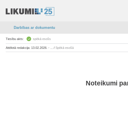
Darbības ar dokumentu
Tiesību akts:
spēkā esošs
Attēlotā redakcija: 13.02.2026. - ... /
Spēkā esošā
Noteikumi par