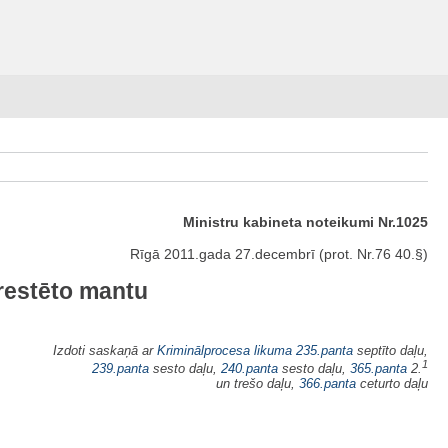
Ministru kabineta noteikumi Nr.1025
Rīgā 2011.gada 27.decembrī (prot. Nr.76 40.§)
arestēto mantu
Izdoti saskaņā ar
Kriminālprocesa likuma
235.panta
septīto daļu,
1
239.panta
sesto daļu,
240.panta
sesto daļu,
365.panta
2.
un trešo daļu,
366.panta
ceturto daļu