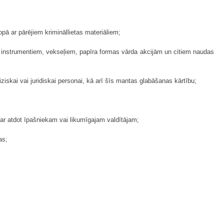
pā ar pārējiem krimināllietas materiāliem;
nšu instrumentiem, vekseļiem, papīra formas vārda akcijām un citiem naudas
ziskai vai juridiskai personai, kā arī šīs mantas glabāšanas kārtību;
var atdot īpašniekam vai likumīgajam valdītājam;
as;