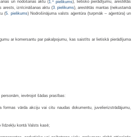
1
emšanas un nodošanas aktu (
1.
pielikums
), lietisko pierādījumu, arestētās
ts arests, iznīcināšanas aktu (
3. pielikums
), arestētās mantas (nekustamā
u (
5. pielikums
) Nodrošinājuma valsts aģentūra (turpmāk – aģentūra) un
gumu ar komersantu par pakalpojumu, kas saistīts ar lietiskā pierādījuma
i personām, ievērojot šādas prasības:
īra formas vārda akciju vai citu naudas dokumentu, juvelierizstrādājumu,
 līdzekļu kontā Valsts kasē;