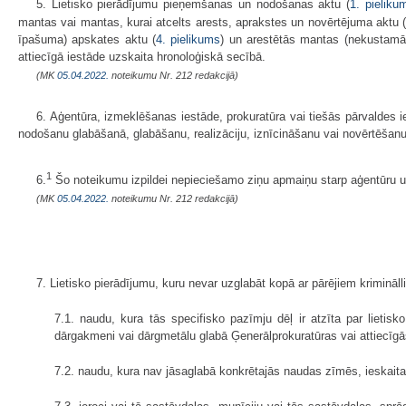
5. Lietisko pierādījumu pieņemšanas un nodošanas aktu (
1. pieliku
mantas vai mantas, kurai atcelts arests, aprakstes un novērtējuma aktu 
īpašuma) apskates aktu (
4. pielikums
) un arestētās mantas (nekustamā
attiecīgā iestāde uzskaita hronoloģiskā secībā.
(MK
05.04.2022.
noteikumu Nr. 212 redakcijā)
6. Aģentūra, izmeklēšanas iestāde, prokuratūra vai tiešās pārvaldes 
nodošanu glabāšanā, glabāšanu, realizāciju, iznīcināšanu vai novērtēšanu
1
6.
Šo noteikumu izpildei nepieciešamo ziņu apmaiņu starp aģentūru un p
(MK
05.04.2022.
noteikumu Nr. 212 redakcijā)
7. Lietisko pierādījumu, kuru nevar uzglabāt kopā ar pārējiem kriminā
7.1. naudu, kura tās specifisko pazīmju dēļ ir atzīta par lietis
dārgakmeni vai dārgmetālu glabā Ģenerālprokuratūras vai attiecīgā
7.2. naudu, kura nav jāsaglabā konkrētajās naudas zīmēs, ieskaita