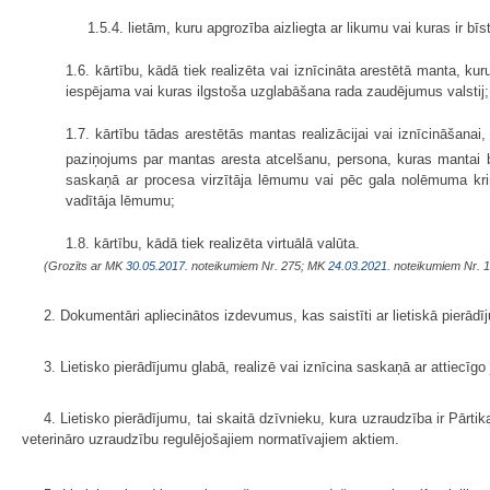
1.5.4. lietām, kuru apgrozība aizliegta ar likumu vai kuras ir bī
1.6. kārtību, kādā tiek realizēta vai iznīcināta arestētā manta, ku
iespējama vai kuras ilgstoša uzglabāšana rada zaudējumus valstij;
1.7. kārtību tādas arestētās mantas realizācijai vai iznīcināšana
paziņojums par mantas aresta atcelšanu, persona, kuras mantai b
saskaņā ar procesa virzītāja lēmumu vai pēc gala nolēmuma krim
vadītāja lēmumu;
1.8. kārtību, kādā tiek realizēta virtuālā valūta.
(Grozīts ar MK
30.05.2017.
noteikumiem Nr. 275; MK
24.03.2021.
noteikumiem Nr. 1
2. Dokumentāri apliecinātos izdevumus, kas saistīti ar lietiskā pierādī
3. Lietisko pierādījumu glabā, realizē vai iznīcina saskaņā ar attiecī
4. Lietisko pierādījumu, tai skaitā dzīvnieku, kura uzraudzība ir Pārt
veterināro uzraudzību regulējošajiem normatīvajiem aktiem.