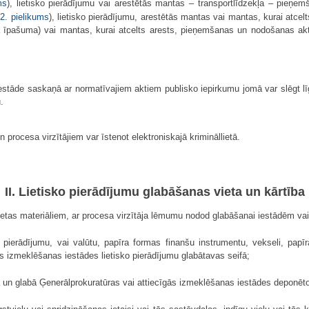
ms
), lietisko pierādījumu vai arestētās mantas – transportlīdzekļa – pieņ
(
2. pielikums
), lietisko pierādījumu, arestētās mantas vai mantas, kurai atcel
 īpašuma) vai mantas, kurai atcelts arests, pieņemšanas un nodošanas akt
iestāde saskaņā ar normatīvajiem aktiem publisko iepirkumu jomā var slēgt lī
.
rocesa virzītājiem var īstenot elektroniskajā krimināllietā.
II. Lietisko pierādījumu glabāšanas vieta un kārtība
llietas materiāliem, ar procesa virzītāja lēmumu nodod glabāšanai iestādēm va
ko pierādījumu, vai valūtu, papīra formas finanšu instrumentu, vekseli, pap
s izmeklēšanas iestādes lietisko pierādījumu glabātavas seifā;
 un glabā Ģenerālprokuratūras vai attiecīgās izmeklēšanas iestādes deponēto