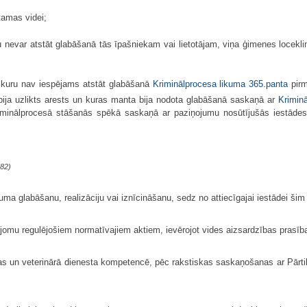
stamas videi;
ru nevar atstāt glabāšanā tās īpašniekam vai lietotājam, viņa ģimenes loceklim 
i, kuru nav iespējams atstāt glabāšanā
Kriminālprocesa likuma
365.panta
pirm
ija uzlikts arests un kuras manta bija nodota glabāšanā saskaņā ar
Krimin
inālprocesā stāšanās spēkā saskaņā ar paziņojumu nosūtījušās iestādes t
82)
juma glabāšanu, realizāciju vai iznīcināšanu, sedz no attiecīgajai iestādei ši
go jomu regulējošiem normatīvajiem aktiem, ievērojot vides aizsardzības prasīb
ikas un veterinārā dienesta kompetencē, pēc rakstiskas saskaņošanas ar Pārtika