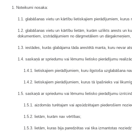
1. Noteikumi nosaka:
1.1. glabāšanas vietu un kārtību lietiskajiem pierādījumiem, kurus
1.2. glabāšanas vietu un kārtību lietām, kurām uzlikts arests un k
dokumentiem, izstrādājumiem no dārgmetāliem un dārgakmeņiem, 
1.3. iestādes, kurās glabājama tāda arestētā manta, kuru nevar atst
1.4. saskaņā ar spriedumu vai lēmumu lietisko pierādījumu realizāc
1.4.1. lietiskajiem pierādījumiem, kuru ilgstoša uzglabāšana n
1.4.2. lietiskajiem pierādījumiem, kurus tā īpašnieks vai liku
1.5. saskaņā ar spriedumu vai lēmumu lietisko pierādījumu iznīcin
1.5.1. aizdomās turētajam vai apsūdzētajam piederošiem nozied
1.5.2. lietām, kurām nav vērtības;
1.5.3. lietām, kuras bija paredzētas vai tika izmantotas noziedz