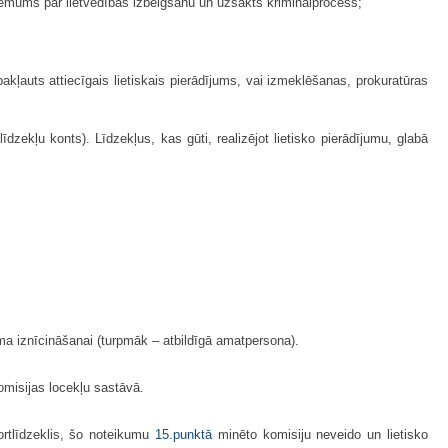
 lēmums par lietvedības izbeigšanu un uzsākts kriminālprocess;
pakļauts attiecīgais lietiskais pierādījums, vai izmeklēšanas, prokuratūras
līdzekļu konts). Līdzekļus, kas gūti, realizējot lietisko pierādījumu, glabā
uma iznīcināšanai (turpmāk – atbildīgā amatpersona).
komisijas locekļu sastāvā.
portlīdzeklis, šo noteikumu
15.punktā
minēto komisiju neveido un lietisko