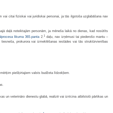
vai citai fiziskai vai juridiskai personai, ja tās ilgstoša uzglabāšana nav
ajā daļā noteiktajām personām, ja mēneša laikā no dienas, kad nosūtīts
1
ālprocesa likuma
365.panta
2.
daļu, nav izņēmusi tai piederošo mantu –
iesneša, prokurora vai izmeklēšanas iestādes vai tās struktūrvienības
m mērķim piešķirtajiem valsts budžeta līdzekļiem.
as.
s un veterināro dienestu glabā, realizē vai iznīcina atbilstoši pārtikas un