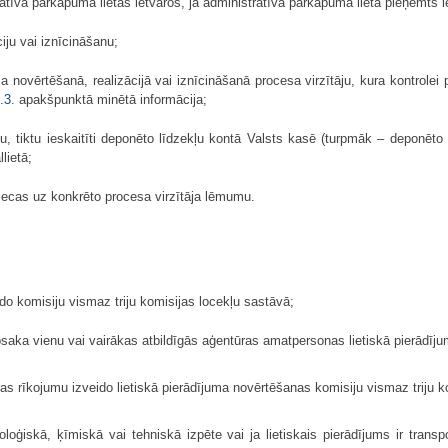
atīvā pārkāpuma lietas ietvaros, ja administratīvā pārkāpuma lietā pieņemts
iju vai iznīcināšanu;
ma novērtēšanā, realizācijā vai iznīcināšanā procesa virzītāju, kura kontrolei 
.3.
apakšpunktā minētā informācija;
jumu, tiktu ieskaitīti deponēto līdzekļu kontā Valsts kasē (turpmāk – deponēto 
lietā;
tiecas uz konkrēto procesa virzītāja lēmumu.
eido komisiju vismaz triju komisijas locekļu sastāvā;
nosaka vienu vai vairākas atbildīgās aģentūras amatpersonas lietiskā pierādīj
ūras rīkojumu izveido lietiskā pierādījuma novērtēšanas komisiju vismaz triju 
loģiskā, ķīmiskā vai tehniskā izpēte vai ja lietiskais pierādījums ir trans