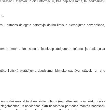
o sastāvu, stāvokli un citu informāciju, kas nepieciešama, lai nodrošinātu
anu;
iesu iestādes deleģēta pārstāvja dalību lietiskā pierādījuma novērtēšanā,
ieņemto lēmumu, kas nosaka lietiskā pierādījuma atdošanu, ja saskaņā ar
atēto lietiskā pierādījuma daudzumu, ķīmisko sastāvu, stāvokli un citu
nas un nodošanas aktu divos eksemplāros (nav attiecināms uz elektroniska
juma pieņemšanas un nodošanas aktu nesastāda par tādas mantas nodošanu