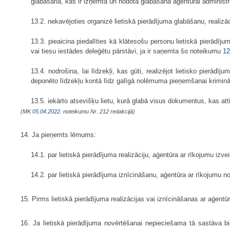
glabāšanā, kas ir izņemta un nodota glabāšanā aģentūrai administr
13.2. nekavējoties organizē lietiskā pierādījuma glabāšanu, realizāc
13.3. pieaicina piedalīties kā klātesošu personu lietiskā pierādīju
vai tiesu iestādes deleģētu pārstāvi, ja ir saņemta šo noteikumu
12
13.4. nodrošina, lai līdzekļi, kas gūti, realizējot lietisko pierādī
deponēto līdzekļu kontā līdz galīgā nolēmuma pieņemšanai krimināl
13.5. iekārto atsevišķu lietu, kurā glabā visus dokumentus, kas at
(MK
05.04.2022.
noteikumu Nr. 212 redakcijā)
14. Ja pieņemts lēmums:
14.1. par lietiskā pierādījuma realizāciju, aģentūra ar rīkojumu izv
14.2. par lietiskā pierādījuma iznīcināšanu, aģentūra ar rīkojumu 
15. Pirms lietiskā pierādījuma realizācijas vai iznīcināšanas ar aģent
16. Ja lietiskā pierādījuma novērtēšanai nepieciešama tā sastāva bio