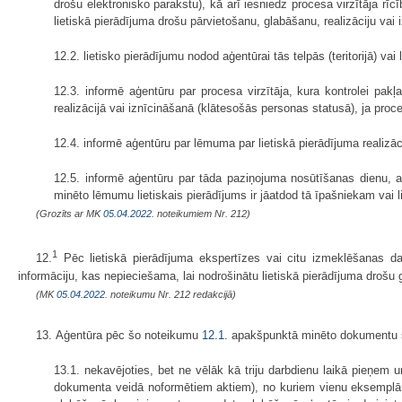
drošu elektronisko parakstu), kā arī iesniedz procesa virzītāja rī
lietiskā pierādījuma drošu pārvietošanu, glabāšanu, realizāciju vai 
12.2. lietisko pierādījumu nodod aģentūrai tās telpās (teritorijā) va
12.3. informē aģentūru par procesa virzītāja, kura kontrolei pakļ
realizācijā vai iznīcināšanā (klātesošās personas statusā), ja proce
12.4. informē aģentūru par lēmuma par lietiskā pierādījuma realiz
12.5. informē aģentūru par tāda paziņojuma nosūtīšanas dienu, a
minēto lēmumu lietiskais pierādījums ir jāatdod tā īpašniekam vai 
(Grozīts ar MK
05.04.2022.
noteikumiem Nr. 212)
1
12.
Pēc lietiskā pierādījuma ekspertīzes vai citu izmeklēšanas dar
informāciju, kas nepieciešama, lai nodrošinātu lietiskā pierādījuma drošu 
(MK
05.04.2022.
noteikumu Nr. 212 redakcijā)
13. Aģentūra pēc šo noteikumu
12.1.
apakšpunktā minēto dokumentu
13.1. nekavējoties, bet ne vēlāk kā triju darbdienu laikā pieņem
dokumenta veidā noformētiem aktiem), no kuriem vienu eksemplār