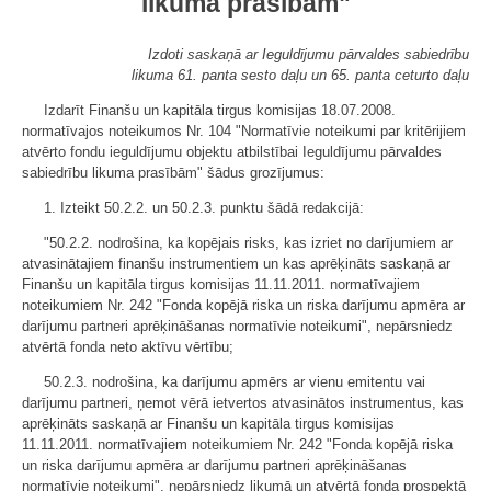
likuma prasībām"
Izdoti saskaņā ar Ieguldījumu pārvaldes sabiedrību
likuma 61. panta sesto daļu un 65. panta ceturto daļu
Izdarīt Finanšu un kapitāla tirgus komisijas 18.07.2008.
normatīvajos noteikumos Nr. 104 "Normatīvie noteikumi par kritērijiem
atvērto fondu ieguldījumu objektu atbilstībai Ieguldījumu pārvaldes
sabiedrību likuma prasībām" šādus grozījumus:
1. Izteikt 50.2.2. un 50.2.3. punktu šādā redakcijā:
"50.2.2. nodrošina, ka kopējais risks, kas izriet no darījumiem ar
atvasinātajiem finanšu instrumentiem un kas aprēķināts saskaņā ar
Finanšu un kapitāla tirgus komisijas 11.11.2011. normatīvajiem
noteikumiem Nr. 242 "Fonda kopējā riska un riska darījumu apmēra ar
darījumu partneri aprēķināšanas normatīvie noteikumi", nepārsniedz
atvērtā fonda neto aktīvu vērtību;
50.2.3. nodrošina, ka darījumu apmērs ar vienu emitentu vai
darījumu partneri, ņemot vērā ietvertos atvasinātos instrumentus, kas
aprēķināts saskaņā ar Finanšu un kapitāla tirgus komisijas
11.11.2011. normatīvajiem noteikumiem Nr. 242 "Fonda kopējā riska
un riska darījumu apmēra ar darījumu partneri aprēķināšanas
normatīvie noteikumi", nepārsniedz likumā un atvērtā fonda prospektā