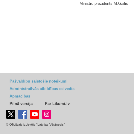
Ministru prezidents M.Gailis
Pašvaldību saistošie noteikumi
Administratīvās atbildības ceļvedis
Apmācības
Pilnā versija
Par Likumi.lv
© Oficiālais izdevējs "Latvijas Vēstnesis"