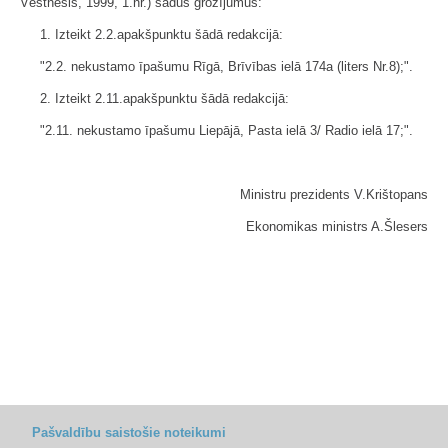
Vēstnesis, 1999, 1.nr.) šādus grozījumus:
1. Izteikt 2.2.apakšpunktu šādā redakcijā:
"2.2. nekustamo īpašumu Rīgā, Brīvības ielā 174a (liters Nr.8);".
2. Izteikt 2.11.apakšpunktu šādā redakcijā:
"2.11. nekustamo īpašumu Liepājā, Pasta ielā 3/ Radio ielā 17;".
Ministru prezidents V.Krištopans
Ekonomikas ministrs A.Šlesers
Pašvaldību saistošie noteikumi