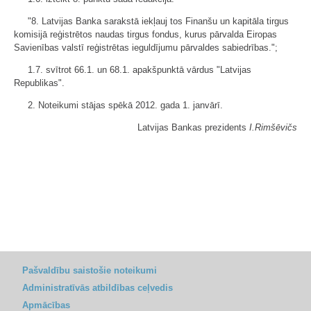
"8. Latvijas Banka sarakstā iekļauj tos Finanšu un kapitāla tirgus
komisijā reģistrētos naudas tirgus fondus, kurus pārvalda Eiropas
Savienības valstī reģistrētas ieguldījumu pārvaldes sabiedrības.";
1.7. svītrot 66.1. un 68.1. apakšpunktā vārdus "Latvijas
Republikas".
2. Noteikumi stājas spēkā 2012. gada 1. janvārī.
Latvijas Bankas prezidents
I.Rimšēvičs
Pašvaldību saistošie noteikumi
Administratīvās atbildības ceļvedis
Apmācības