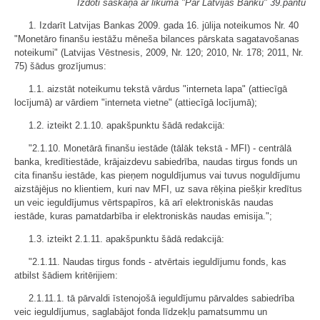
Izdoti saskaņā ar likuma "Par Latvijas Banku" 39.pantu
1. Izdarīt Latvijas Bankas 2009. gada 16. jūlija noteikumos Nr. 40
"Monetāro finanšu iestāžu mēneša bilances pārskata sagatavošanas
noteikumi" (Latvijas Vēstnesis, 2009, Nr. 120; 2010, Nr. 178; 2011, Nr.
75) šādus grozījumus:
1.1. aizstāt noteikumu tekstā vārdus "interneta lapa" (attiecīgā
locījumā) ar vārdiem "interneta vietne" (attiecīgā locījumā);
1.2. izteikt 2.1.10. apakšpunktu šādā redakcijā:
"2.1.10. Monetārā finanšu iestāde (tālāk tekstā - MFI) - centrālā
banka, kredītiestāde, krājaizdevu sabiedrība, naudas tirgus fonds un
cita finanšu iestāde, kas pieņem noguldījumus vai tuvus noguldījumu
aizstājējus no klientiem, kuri nav MFI, uz sava rēķina piešķir kredītus
un veic ieguldījumus vērtspapīros, kā arī elektroniskās naudas
iestāde, kuras pamatdarbība ir elektroniskās naudas emisija.";
1.3. izteikt 2.1.11. apakšpunktu šādā redakcijā:
"2.1.11. Naudas tirgus fonds - atvērtais ieguldījumu fonds, kas
atbilst šādiem kritērijiem:
2.1.11.1. tā pārvaldi īstenojošā ieguldījumu pārvaldes sabiedrība
veic ieguldījumus, saglabājot fonda līdzekļu pamatsummu un