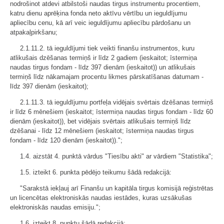
nodrošinot atdevi atbilstoši naudas tirgus instrumentu procentiem,
katru dienu aprēķina fonda neto aktīvu vērtību un ieguldījumu
apliecību cenu, kā arī veic ieguldījumu apliecību pārdošanu un
atpakaļpirkšanu;
2.1.11.2. tā ieguldījumi tiek veikti finanšu instrumentos, kuru
atlikušais dzēšanas termiņš ir līdz 2 gadiem (ieskaitot; īstermiņa
naudas tirgus fondam - līdz 397 dienām (ieskaitot)) un atlikušais
termiņš līdz nākamajam procentu likmes pārskatīšanas datumam -
līdz 397 dienām (ieskaitot);
2.1.11.3. tā ieguldījumu portfeļa vidējais svērtais dzēšanas termiņš
ir līdz 6 mēnešiem (ieskaitot; īstermiņa naudas tirgus fondam - līdz 60
dienām (ieskaitot)), bet vidējais svērtais atlikušais termiņš līdz
dzēšanai - līdz 12 mēnešiem (ieskaitot; īstermiņa naudas tirgus
fondam - līdz 120 dienām (ieskaitot)).";
1.4. aizstāt 4. punktā vārdus "Tiesību akti" ar vārdiem "Statistika";
1.5. izteikt 6. punkta pēdējo teikumu šādā redakcijā:
"Sarakstā iekļauj arī Finanšu un kapitāla tirgus komisijā reģistrētas
un licencētas elektroniskās naudas iestādes, kuras uzsākušas
elektroniskās naudas emisiju.";
1.6. izteikt 8. punktu šādā redakcijā: