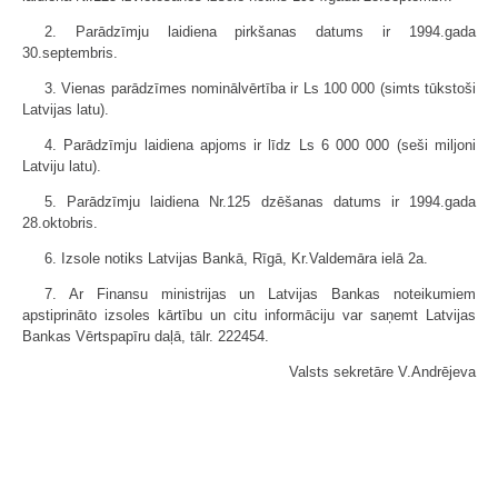
2. Parādzīmju laidiena pirkšanas datums ir 1994.gada
30.septembris.
3. Vienas parādzīmes nominālvērtība ir Ls 100 000 (simts tūkstoši
Latvijas latu).
4. Parādzīmju laidiena apjoms ir līdz Ls 6 000 000 (seši miljoni
Latviju latu).
5. Parādzīmju laidiena Nr.125 dzēšanas datums ir 1994.gada
28.oktobris.
6. Izsole notiks Latvijas Bankā, Rīgā, Kr.Valdemāra ielā 2a.
7. Ar Finansu ministrijas un Latvijas Bankas noteikumiem
apstiprināto izsoles kārtību un citu informāciju var saņemt Latvijas
Bankas Vērtspapīru daļā, tālr. 222454.
Valsts sekretāre V.Andrējeva