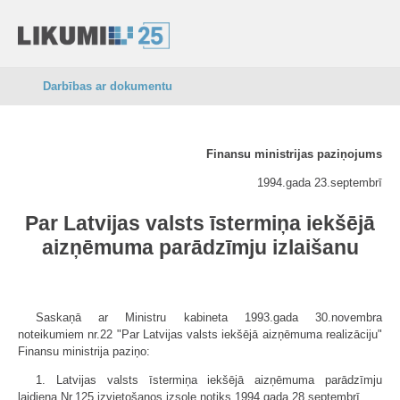
Darbības ar dokumentu
Finansu ministrijas paziņojums
1994.gada 23.septembrī
Par Latvijas valsts īstermiņa iekšējā
aizņēmuma parādzīmju izlaišanu
Saskaņā ar Ministru kabineta 1993.gada 30.novembra
noteikumiem nr.22 "Par Latvijas valsts iekšējā aizņēmuma realizāciju"
Finansu ministrija paziņo:
1. Latvijas valsts īstermiņa iekšējā aizņēmuma parādzīmju
laidiena Nr.125 izvietošanos izsole notiks 1994.gada 28.septembrī.