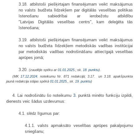
3.18. atbilstoši piešķirtajam finansējumam veikt maksājumus
no valsts budžeta līdzekļiem par digitālās veselības politikas
īstenošanu sabiedrībai ar ierobežotu atbildību
"Latvijas Digitālās veselības centrs", kam deleģēta tās
īstenošana;
3.19. atbilstoši piešķirtajam finansējumam veikt maksājumus
no valsts budžeta līdzekļiem metodiskās vadības institūcijai
par metodiskās vadības nodrošināšanu attiecīgajā veselības
aprūpes jomā;
3.20.
(zaudējis spēku ar
01.01.2025.
; sk.
18. punktu
).
(MK
17.12.2024.
noteikumu Nr. 871 redakcijā; 3.17. un 3.18. apakšpunkta
jaunā redakcija stājas spēkā
01.01.2025.
, sk.
19. punktu
)
4. Lai nodrošinātu šo noteikumu
3.
punktā minēto funkciju izpildi,
dienests veic šādus uzdevumus:
4.1. slēdz līgumus par:
4.1.1. valsts apmaksāto veselības aprūpes pakalpojumu
sniegšanu;