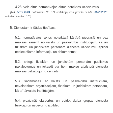
4.23. veic citus normatīvajos aktos noteiktos uzdevumus.
(MK
17.12.2024.
noteikumu Nr. 871 redakcijā, kas grozīta ar MK
30.06.2026.
noteikumiem Nr. 375)
5. Dienestam ir šādas tiesības:
5.1. normatīvajos aktos noteiktajā kārtībā pieprasīt un bez
maksas saņemt no valsts un pašvaldību institūcijām, kā arī
fiziskām un juridiskām personām dienesta uzdevumu izpildei
nepieciešamo informāciju un dokumentus;
5.2. sniegt fiziskām un juridiskām personām publiskos
pakalpojumus un iekasēt par tiem maksu atbilstoši dienesta
maksas pakalpojumu cenrādim;
5.3. sadarboties ar valsts un pašvaldību institūcijām,
nevalstiskām organizācijām, fiziskām un juridiskām personām,
kā arī ārvalstu institūcijām;
5.4. pieaicināt ekspertus un veidot darba grupas dienesta
funkciju un uzdevumu izpildei;