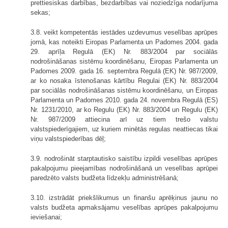
prettiesiskas darbības, bezdarbības vai noziedzīga nodarījuma
sekas;
3.8. veikt kompetentās iestādes uzdevumus veselības aprūpes
jomā, kas noteikti Eiropas Parlamenta un Padomes 2004. gada
29. aprīļa Regulā (EK) Nr. 883/2004 par sociālās
nodrošināšanas sistēmu koordinēšanu, Eiropas Parlamenta un
Padomes 2009. gada 16. septembra Regulā (EK) Nr. 987/2009,
ar ko nosaka īstenošanas kārtību Regulai (EK) Nr. 883/2004
par sociālās nodrošināšanas sistēmu koordinēšanu, un Eiropas
Parlamenta un Padomes 2010. gada 24. novembra Regulā (ES)
Nr. 1231/2010, ar ko Regulu (EK) Nr. 883/2004 un Regulu (EK)
Nr. 987/2009 attiecina arī uz tiem trešo valstu
valstspiederīgajiem, uz kuriem minētās regulas neattiecas tikai
viņu valstspiederības dēļ;
3.9. nodrošināt starptautisko saistību izpildi veselības aprūpes
pakalpojumu pieejamības nodrošināšanā un veselības aprūpei
paredzēto valsts budžeta līdzekļu administrēšanā;
3.10. izstrādāt priekšlikumus un finanšu aprēķinus jaunu no
valsts budžeta apmaksājamu veselības aprūpes pakalpojumu
ieviešanai;