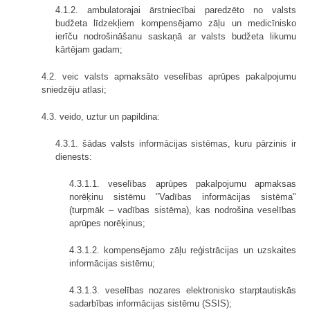
4.1.2. ambulatorajai ārstniecībai paredzēto no valsts
budžeta līdzekļiem kompensējamo zāļu un medicīnisko
ierīču nodrošināšanu saskaņā ar valsts budžeta likumu
kārtējam gadam;
4.2. veic valsts apmaksāto veselības aprūpes pakalpojumu
sniedzēju atlasi;
4.3. veido, uztur un papildina:
4.3.1. šādas valsts informācijas sistēmas, kuru pārzinis ir
dienests:
4.3.1.1. veselības aprūpes pakalpojumu apmaksas
norēķinu sistēmu "Vadības informācijas sistēma"
(turpmāk – vadības sistēma), kas nodrošina veselības
aprūpes norēķinus;
4.3.1.2. kompensējamo zāļu reģistrācijas un uzskaites
informācijas sistēmu;
4.3.1.3. veselības nozares elektronisko starptautiskās
sadarbības informācijas sistēmu (SSIS);