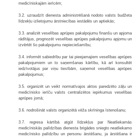
medicīniskajām ierīcēm;
3.2. uzraudzīt dienesta administrēšanā nodoto valsts budžeta
līdzekļu izlietojumu ārstniecības iestādēs un aptiekās;
3.3. analizēt veselības aprūpes pakalpojumu finanšu un apjoma
rādītājus, prognozēt veselības aprūpes pakalpojumu apjomu un
izvērtēt šo pakalpojumu nepieciešamību;
3.4. informēt sabiedrību par tai pieejamajiem veselības aprūpes
pakalpojumiem un to saņemšanas kārtību, kā arī konsultēt
iedzīvotājus par viņu tiesībām, saņemot veselības aprūpes
pakalpojumus;
3.5. organizēt un veikt normatīvajos aktos paredzēto zāļu un
medicīnisko ierīču valsts centralizētos iepirkumus veselības
aprūpes jomā;
3.6. nodrošināt valsts organizētā vēža skrīninga īstenošanu;
3.7. regresa kārtībā atgūt līdzekļus par Neatliekamās
medicīniskās palīdzības dienesta brigādes sniegto neatliekamo
medicīnisko palīdzību un personu ārstēšanu, ja ārstēšana ir