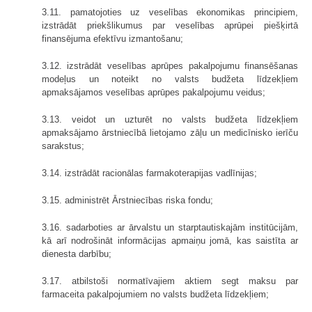
3.11. pamatojoties uz veselības ekonomikas principiem,
izstrādāt priekšlikumus par veselības aprūpei piešķirtā
finansējuma efektīvu izmantošanu;
3.12. izstrādāt veselības aprūpes pakalpojumu finansēšanas
modeļus un noteikt no valsts budžeta līdzekļiem
apmaksājamos veselības aprūpes pakalpojumu veidus;
3.13. veidot un uzturēt no valsts budžeta līdzekļiem
apmaksājamo ārstniecībā lietojamo zāļu un medicīnisko ierīču
sarakstus;
3.14. izstrādāt racionālas farmakoterapijas vadlīnijas;
3.15. administrēt Ārstniecības riska fondu;
3.16. sadarboties ar ārvalstu un starptautiskajām institūcijām,
kā arī nodrošināt informācijas apmaiņu jomā, kas saistīta ar
dienesta darbību;
3.17. atbilstoši normatīvajiem aktiem segt maksu par
farmaceita pakalpojumiem no valsts budžeta līdzekļiem;