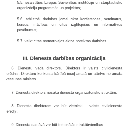
5.5. iesaistīties Eiropas Savienības institūciju un starptautisko
organizāciju programmās un projektos;
5.6. atbilstoši darbības jomai rīkot konferences, seminārus,
kursus, mācības un citus izglītojošus un informatīvus
pasākumus;
5.7. veikt citas normatīvajos aktos noteiktās darbības.
III. Dienesta darbības organizācija
6. Dienestu vada direktors. Direktors ir valsts civildienesta
ierēdnis. Direktoru konkursa kārtībā ieceļ amatā un atbrīvo no amata
veselības ministrs.
7. Dienesta direktors nosaka dienesta organizatorisko struktūru.
8. Dienesta direktoram var būt vietnieki – valsts civildienesta
ierēdņi.
9. Dienesta sastāvā var būt teritoriālās struktūrvienības.