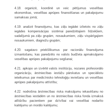
4.18. organizē, koordinē un veic pētījumus veselības
ekonomikas, veselības aprūpes finansēšanas un pakalpojumu
samaksas jomā;
4.19. analizē finansējumu, kas zāļu iegādei izlietots no zāļu
iegādes kompensācijas sistēmai paredzētajiem līdzekļiem,
sadalījumā pa zāļu grupām, nosaukumiem, zāļu vispārīgajiem
nosaukumiem, diagnožu grupām;
4.20. sagatavo priekšlikumus par racionālu finansējuma
izmantošanu, kas paredzēts no valsts budžeta apmaksājamo
veselības aprūpes pakalpojumu segšanai;
4.21. apkopo un izvērtē valsts institūciju, nozares profesionālo
organizāciju, ārstniecības iestāžu pārskatus un speciālistu
ieteikumus par medicīnisko tehnoloģiju ieviešanu un veselības
aprūpes pakalpojumu attīstību;
4.22. nodrošina ārstniecības riska maksājumu iekasēšanu no
ārstniecības iestādēm un no ārstniecības riska fonda izmaksā
atlīdzību pacientiem par dzīvībai vai veselībai nodarīto
kaitējumu un morālo kaitējumu;