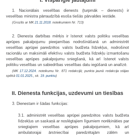
1. Nacionālais veselības dienests (turpmāk – dienests) ir
veselības ministra pārraudzībā esoša tiešās pārvaldes iestāde.
(Grozīts ar MK
21.11.2018.
noteikumiem Nr. 713)
2. Dienesta darbības mērķis ir īstenot valsts politiku veselības
aprūpes pakalpojumu pieejamības nodrošināšanā un administrēt
veselības aprūpei paredzētos valsts budžeta līdzekļus, nodrošinot
racionālu un maksimāli efektīvu valsts budžeta līdzekļu izmantošanu
veselības aprūpes pakalpojumu sniegšanā, kā arī īstenot valsts
politiku veselības un sabiedrības veselības datu iegūšanā un analīzē.
(MK
17.12.2024.
noteikumu Nr. 871 redakcijā; punkta jaunā redakcija stājas
spēkā
01.01.2025.
, sk.
19. punktu
)
II. Dienesta funkcijas, uzdevumi un tiesības
3. Dienestam ir šādas funkcijas:
3.1. administrēt veselības aprūpei paredzētos valsts budžeta
līdzekļus un saskaņā ar noslēgtajiem līgumiem norēķināties par
sniegtajiem veselības aprūpes pakalpojumiem, kā arī
ambulatorajai ārstniecībai paredzētajām zālēm un