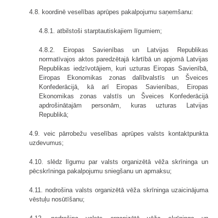
4.8. koordinē veselības aprūpes pakalpojumu saņemšanu:
4.8.1. atbilstoši starptautiskajiem līgumiem;
4.8.2. Eiropas Savienības un Latvijas Republikas
normatīvajos aktos paredzētajā kārtībā un apjomā Latvijas
Republikas iedzīvotājiem, kuri uzturas Eiropas Savienībā,
Eiropas Ekonomikas zonas dalībvalstīs un Šveices
Konfederācijā, kā arī Eiropas Savienības, Eiropas
Ekonomikas zonas valstīs un Šveices Konfederācijā
apdrošinātajām personām, kuras uzturas Latvijas
Republikā;
4.9. veic pārrobežu veselības aprūpes valsts kontaktpunkta
uzdevumus;
4.10. slēdz līgumu par valsts organizētā vēža skrīninga un
pēcskrīninga pakalpojumu sniegšanu un apmaksu;
4.11. nodrošina valsts organizētā vēža skrīninga uzaicinājuma
vēstuļu nosūtīšanu;