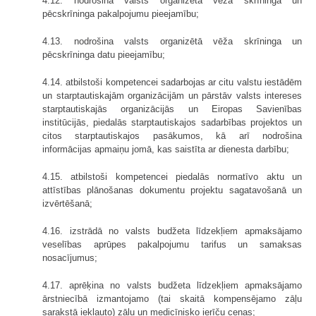
4.12. nodrošina valsts organizētā vēža skrīninga un
pēcskrīninga pakalpojumu pieejamību;
4.13. nodrošina valsts organizētā vēža skrīninga un
pēcskrīninga datu pieejamību;
4.14. atbilstoši kompetencei sadarbojas ar citu valstu iestādēm
un starptautiskajām organizācijām un pārstāv valsts intereses
starptautiskajās organizācijās un Eiropas Savienības
institūcijās, piedalās starptautiskajos sadarbības projektos un
citos starptautiskajos pasākumos, kā arī nodrošina
informācijas apmaiņu jomā, kas saistīta ar dienesta darbību;
4.15. atbilstoši kompetencei piedalās normatīvo aktu un
attīstības plānošanas dokumentu projektu sagatavošanā un
izvērtēšanā;
4.16. izstrādā no valsts budžeta līdzekļiem apmaksājamo
veselības aprūpes pakalpojumu tarifus un samaksas
nosacījumus;
4.17. aprēķina no valsts budžeta līdzekļiem apmaksājamo
ārstniecībā izmantojamo (tai skaitā kompensējamo zāļu
sarakstā iekļauto) zāļu un medicīnisko ierīču cenas;