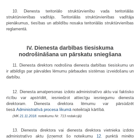
10. Dienesta teritoriālo struktūrvienību vada teritoriālās
struktūrvienības vadītājs. Teritoriālās struktūrvienības vadītāja
pienākumus, tiesības un atbildību nosaka teritoriālās struktūrvienības
reglamentā.
IV. Dienesta darbības tiesiskuma
nodrošināšana un pārskatu sniegšana
11. Dienesta direktors nodrošina dienesta darbības tiesiskumu un
ir atbildīgs par pārvaldes lēmumu pārbaudes sistēmas izveidošanu un
darbību.
12. Dienesta amatpersonas izdoto administratīvo aktu vai faktisko
rīcību var apstrīdēt, iesniedzot attiecīgu iesniegumu dienesta
direktoram. Dienesta direktora lēmumu var pārsūdzēt
tiesā
Administratīvā procesa likumā
noteiktajā kārtībā.
(MK
21.11.2018.
noteikumu Nr. 713 redakcijā)
13. Dienesta direktora vai dienesta direktora vietnieka izdoto
administratīvo aktu (izņemot šo noteikumu
12.
punktā minēto