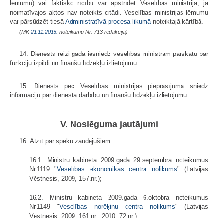
lēmumu) vai faktisko rīcību var apstrīdēt Veselības ministrijā, ja
normatīvajos aktos nav noteikts citādi. Veselības ministrijas lēmumu
var pārsūdzēt tiesā
Administratīvā procesa likumā
noteiktajā kārtībā.
(MK
21.11.2018.
noteikumu Nr. 713 redakcijā)
14. Dienests reizi gadā iesniedz veselības ministram pārskatu par
funkciju izpildi un finanšu līdzekļu izlietojumu.
15. Dienests pēc Veselības ministrijas pieprasījuma sniedz
informāciju par dienesta darbību un finanšu līdzekļu izlietojumu.
V. Noslēguma jautājumi
16. Atzīt par spēku zaudējušiem:
16.1. Ministru kabineta 2009.gada 29.septembra noteikumus
Nr.1119 "
Veselības ekonomikas centra nolikums
" (Latvijas
Vēstnesis, 2009, 157.nr.);
16.2. Ministru kabineta 2009.gada 6.oktobra noteikumus
Nr.1149 "
Veselības norēķinu centra nolikums
" (Latvijas
Vēstnesis, 2009, 161.nr.; 2010, 72.nr.).