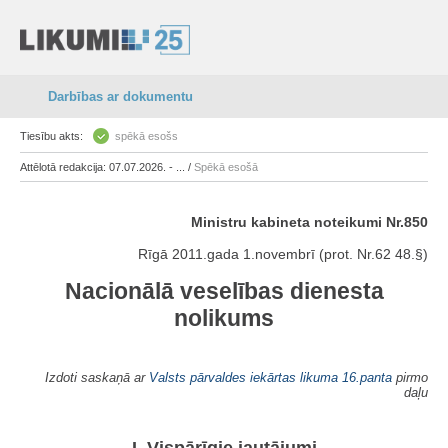
Darbības ar dokumentu
Tiesību akts:
spēkā esošs
Attēlotā redakcija: 07.07.2026. - ... /
Spēkā esošā
Ministru kabineta noteikumi Nr.850
Rīgā 2011.gada 1.novembrī (prot. Nr.62 48.§)
Nacionālā veselības dienesta
nolikums
Izdoti saskaņā ar
Valsts pārvaldes iekārtas likuma
16.panta
pirmo
daļu
I. Vispārīgie jautājumi