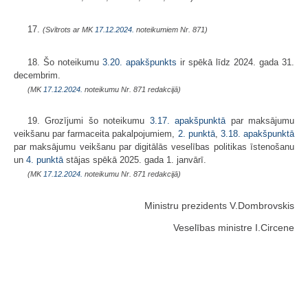
17.
(Svītrots ar MK
17.12.2024.
noteikumiem Nr. 871)
18. Šo noteikumu
3
.20. apakšpunkts
ir spēkā līdz 2024. gada 31.
decembrim.
(MK
17.12.2024.
noteikumu Nr. 871 redakcijā)
19. Grozījumi šo noteikumu
3.17. apakšpunktā
par maksājumu
veikšanu par farmaceita pakalpojumiem,
2. punktā
,
3.18. apakšpunktā
par maksājumu veikšanu par digitālās veselības politikas īstenošanu
un
4. punktā
stājas spēkā 2025. gada 1. janvārī.
(MK
17.12.2024.
noteikumu Nr. 871 redakcijā)
Ministru prezidents V.Dombrovskis
Veselības ministre I.Circene