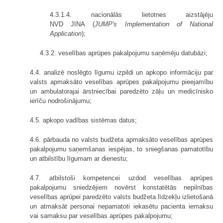
4.3.1.4. nacionālās lietotnes aizstājēju
NVD JINA (
JUMP's Implementation of National
Application
);
4.3.2. veselības aprūpes pakalpojumu saņēmēju datubāzi;
4.4. analizē noslēgto līgumu izpildi un apkopo informāciju par
valsts apmaksāto veselības aprūpes pakalpojumu pieejamību
un ambulatorajai ārstniecībai paredzēto zāļu un medicīnisko
ierīču nodrošinājumu;
4.5. apkopo vadības sistēmas datus;
4.6. pārbauda no valsts budžeta apmaksāto veselības aprūpes
pakalpojumu saņemšanas iespējas, to sniegšanas pamatotību
un atbilstību līgumam ar dienestu;
4.7. atbilstoši kompetencei uzdod veselības aprūpes
pakalpojumu sniedzējiem novērst konstatētās nepilnības
veselības aprūpei paredzēto valsts budžeta līdzekļu izlietošanā
un atmaksāt personai nepamatoti iekasētu pacienta iemaksu
vai samaksu par veselības aprūpes pakalpojumu;