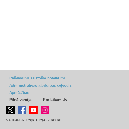
Pašvaldību saistošie noteikumi
Administratīvās atbildības ceļvedis
Apmācības
Pilnā versija
Par Likumi.lv
© Oficiālais izdevējs "Latvijas Vēstnesis"