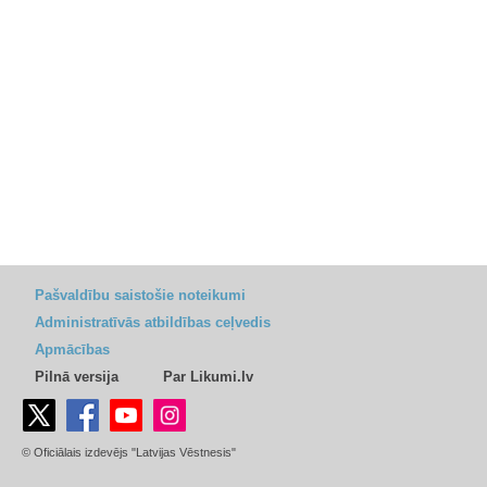
Pašvaldību saistošie noteikumi
Administratīvās atbildības ceļvedis
Apmācības
Pilnā versija
Par Likumi.lv
© Oficiālais izdevējs "Latvijas Vēstnesis"