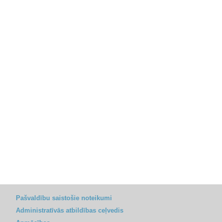
Pašvaldību saistošie noteikumi
Administratīvās atbildības ceļvedis