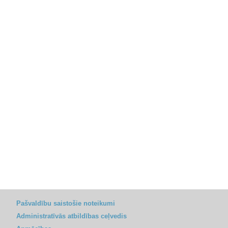
Pašvaldību saistošie noteikumi
Administratīvās atbildības ceļvedis