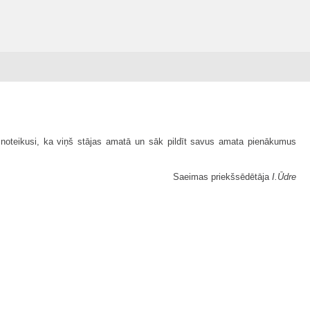
 noteikusi, ka viņš stājas amatā un sāk pildīt savus amata pienākumus
Saeimas priekšsēdētāja
I.Ūdre