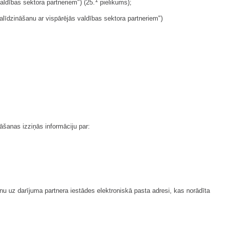
aldības sektora partneriem") (25.
pielikums);
alīdzināšanu ar vispārējās valdības sektora partneriem")
āšanas izziņās informāciju par:
anu uz darījuma partnera iestādes elektroniskā pasta adresi, kas norādīta