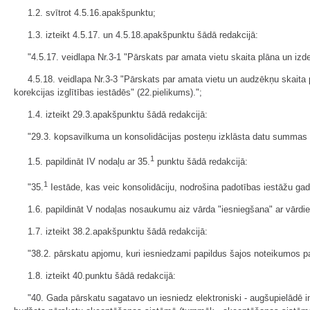
1.2. svītrot 4.5.16.apakšpunktu;
1.3. izteikt 4.5.17. un 4.5.18.apakšpunktu šādā redakcijā:
"4.5.17. veidlapa Nr.3-1 "Pārskats par amata vietu skaita plāna un izde
4.5.18. veidlapa Nr.3-3 "Pārskats par amata vietu un audzēkņu skaita pl
korekcijas izglītības iestādēs" (22.pielikums).";
1.4. izteikt 29.3.apakšpunktu šādā redakcijā:
"29.3. kopsavilkuma un konsolidācijas posteņu izklāsta datu summas 
1
1.5. papildināt IV nodaļu ar 35.
punktu šādā redakcijā:
1
"35.
Iestāde, kas veic konsolidāciju, nodrošina padotības iestāžu gad
1.6. papildināt V nodaļas nosaukumu aiz vārda "iesniegšana" ar vārdi
1.7. izteikt 38.2.apakšpunktu šādā redakcijā:
"38.2. pārskatu apjomu, kuri iesniedzami papildus šajos noteikumos p
1.8. izteikt 40.punktu šādā redakcijā:
"40. Gada pārskatu sagatavo un iesniedz elektroniski - augšupielādē i