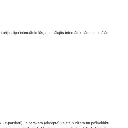
orijas tipa internātskolās, speciālajās internātskolās un sociālās
 - e-pārskati) un paraksta (akceptē) valsts budžeta un pašvaldību