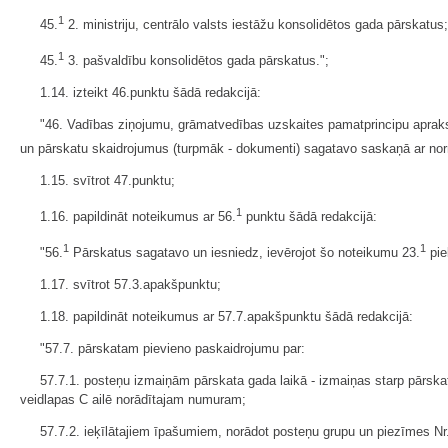
1
45.
2. ministriju, centrālo valsts iestāžu konsolidētos gada pārskatus;
1
45.
3. pašvaldību konsolidētos gada pārskatus.";
1.14. izteikt 46.punktu šādā redakcijā:
"46. Vadības ziņojumu, grāmatvedības uzskaites pamatprincipu aprakst
un pārskatu skaidrojumus (turpmāk - dokumenti) sagatavo saskaņā ar no
1.15. svītrot 47.punktu;
1
1.16. papildināt noteikumus ar 56.
punktu šādā redakcijā:
1
1
"56.
Pārskatus sagatavo un iesniedz, ievērojot šo noteikumu 23.
pie
1.17. svītrot 57.3.apakšpunktu;
1.18. papildināt noteikumus ar 57.7.apakšpunktu šādā redakcijā:
"57.7. pārskatam pievieno paskaidrojumu par:
57.7.1. posteņu izmaiņām pārskata gada laikā - izmaiņas starp pārska
veidlapas C ailē norādītajam numuram;
57.7.2. ieķīlātajiem īpašumiem, norādot posteņu grupu un piezīmes Nr.,