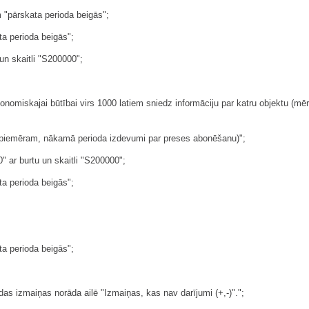
m "pārskata perioda beigās";
ta perioda beigās";
un skaitli "S200000";
onomiskajai būtībai virs 1000 latiem sniedz informāciju par katru objektu (
 "(piemēram, nākamā perioda izdevumi par preses abonēšanu)";
" ar burtu un skaitli "S200000";
ta perioda beigās";
ta perioda beigās";
as izmaiņas norāda ailē "Izmaiņas, kas nav darījumi (+,-)".";