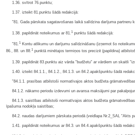
1.36. svītrot 76.punktu;
1.37. izteikt 81.punktu šādā redakcijā:
"81. Gada pārskata sagatavošanas laikā salīdzina darījuma partneru k
1
1.38. papildināt noteikumus ar 81.
punktu šādā redakcijā:
1
"81.
Kontu atlikumu un darījumu salīdzināšanu (izņemot šo noteikumu
1
86., 88. un 88.
punktā minētajos termiņos tos precizē (papildina) atbilst
1.39. papildināt 83.punktu aiz vārda "budžetu" ar vārdiem un skaitli "
1.40. izteikt 84.1.1., 84.1.2., 84.1.3. un 84.2.apakšpunktu šādā redakci
"84.1.1. prasības atbilstoši normatīvajos aktos budžeta grāmatvedība
84.1.2. nākamo periodu izdevumi un avansa maksājumi par pakalpojum
84.1.3. saistības atbilstoši normatīvajos aktos budžeta grāmatvedīb
īpašuma nodokļa saistības;
84.2. naudas darījumiem pārskata periodā (veidlapa Nr.2_SAL "Akts par
1.41. papildināt noteikumus ar 84.3. un 84.4.apakšpunktu šādā redakci