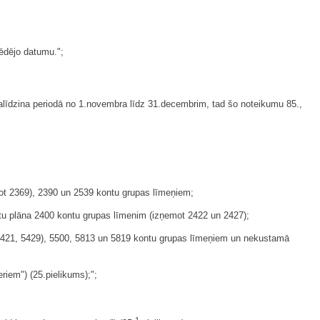
ēdējo datumu.";
līdzina periodā no 1.novembra līdz 31.decembrim, tad šo noteikumu 85.,
mot 2369), 2390 un 2539 kontu grupas līmeņiem;
tu plāna 2400 kontu grupas līmenim (izņemot 2422 un 2427);
t 5421, 5429), 5500, 5813 un 5819 kontu grupas līmeņiem un nekustamā
riem") (25.pielikums);";
1