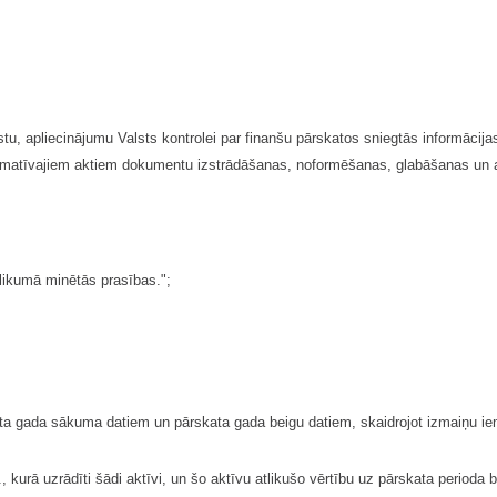
u, apliecinājumu Valsts kontrolei par finanšu pārskatos sniegtās informācija
rmatīvajiem aktiem dokumentu izstrādāšanas, noformēšanas, glabāšanas un a
likumā minētās prasības.";
ta gada sākuma datiem un pārskata gada beigu datiem, skaidrojot izmaiņu ie
 kurā uzrādīti šādi aktīvi, un šo aktīvu atlikušo vērtību uz pārskata perioda 