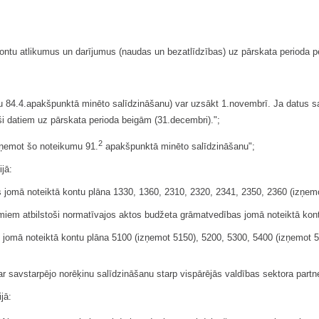
ontu atlikumus un darījumus (naudas un bezatlīdzības) uz pārskata perioda p
 84.4.apakšpunktā minēto salīdzināšanu) var uzsākt 1.novembrī. Ja datus sa
oši datiem uz pārskata perioda beigām (31.decembri).";
2
izņemot šo noteikumu 91.
apakšpunktā minēto salīdzināšanu";
jā:
s jomā noteiktā kontu plāna 1330, 1360, 2310, 2320, 2341, 2350, 2360 (izņe
iem atbilstoši normatīvajos aktos budžeta grāmatvedības jomā noteiktā kon
as jomā noteiktā kontu plāna 5100 (izņemot 5150), 5200, 5300, 5400 (izņemo
 savstarpējo norēķinu salīdzināšanu starp vispārējās valdības sektora partne
jā: