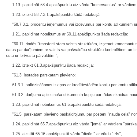
1.19. papildināt 58.4.apakšpunktu aiz vārda "komersantus" ar vārdiem
1.20. izteikt 58.7.3.1.apakšpunktu šādā redakcijā:
"58.7.3.1. procentu ieņēmumus vai izdevumus par kontu atlikumiem un t
1.21. papildināt noteikumus ar 60.11.apakšpunktu šādā redakcijā:
"60.11. rindās "transferti starp valsts struktūrām, izņemot komersantu
datus par darījumiem ar valsts vai pašvaldību struktūru kontrolētiem un
ostu un brīvostu pārvaldēm.";
1.22. izteikt 61.3.apakšpunktu šādā redakcijā:
"61.3. iestādes pārskatam pievieno:
61.3.1. salīdzināšanas izziņas ar kredītiestādēm kopiju par kontu atl
61.3.2. darījumu apliecinoša dokumenta kopiju par tādas skaidras naud
1.23. papildināt noteikumus 61.5.apakšpunktu šādā redakcijā:
"61.5. pārskatam pievieno paskaidrojumu par postenī "nauda ceļā" nor
1.24. papildināt 65.7.apakšpunktu aiz vārda "jomā" ar vārdiem "pārska
1.25. aizstāt 65.16.apakšpunktā vārdu "divām" ar vārdu "trīs";