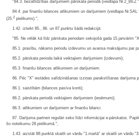
"84.3. bezatlīdzības darījumiem pārskata periodā (veidlapa Nr.2_BEZ "
84.4. par finanšu bilances atlikumiem un darījumiem (veidlapa Nr.SAL 
2
(25.
pielikums).";
1.42. izteikt 85., 86. un 87.punktu šādā redakcijā:
"85. Ne vēlāk kā līdz pārskata periodam sekojošā gada 15.janvārim "X"
85.1. prasību, nākamo periodu izdevumu un avansa maksājumu par pak
85.2. pārskata perioda laikā veiktajiem darījumiem (izdevumi);
85.3. finanšu bilances atlikumiem un darījumiem.
86. Pēc "X" iestādes salīdzināšanas izziņas parakstīšanas darījuma par
86.1. saistībām (bilances pasīva konti);
86.2. pārskata periodā veiktajiem darījumiem (ieņēmumi);
86.3. atlikumiem un darījumiem ar finanšu bilanci.
87. Darījuma partneri regulāri seko līdzi informācijai e-pārskatos. Pa
šo noteikumu 28.pielikumā.";
1.43. aizstāt 88.punktā skaitli un vārdu "1.martā" ar skaitli un vārdu "3