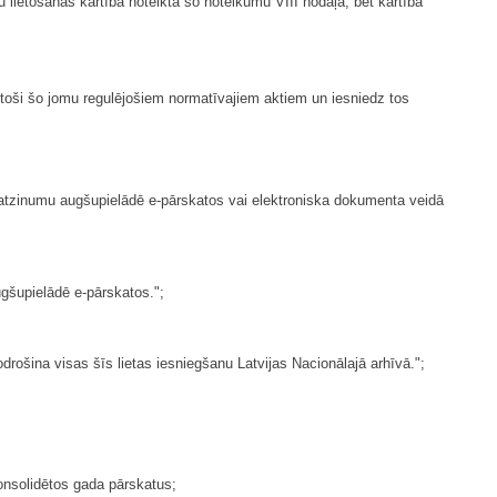
lietošanas kārtība noteikta šo noteikumu VIII nodaļā, bet kārtība
toši šo jomu regulējošiem normatīvajiem aktiem un iesniedz tos
 atzinumu augšupielādē e-pārskatos vai elektroniska dokumenta veidā
ugšupielādē e-pārskatos.";
ošina visas šīs lietas iesniegšanu Latvijas Nacionālajā arhīvā.";
onsolidētos gada pārskatus;