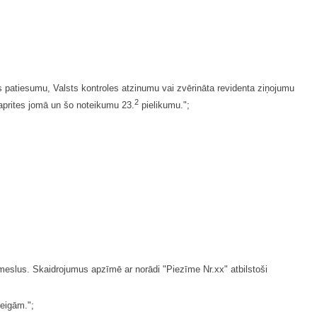
s patiesumu, Valsts kontroles atzinumu vai zvērināta revidenta ziņojumu
2
prites jomā un šo noteikumu 23.
pielikumu.";
meslus. Skaidrojumus apzīmē ar norādi "Piezīme Nr.xx" atbilstoši
beigām.";