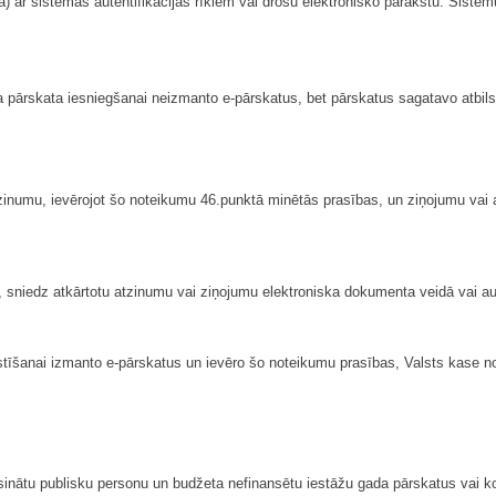
r sistēmas autentifikācijas rīkiem vai drošu elektronisko parakstu. Sistēmu 
a pārskata iesniegšanai neizmanto e-pārskatus, bet pārskatus sagatavo atbils
tzinumu, ievērojot šo noteikumu 46.punktā minētās prasības, un ziņojumu vai
, sniedz atkārtotu atzinumu vai ziņojumu elektroniska dokumenta veidā vai a
īšanai izmanto e-pārskatus un ievēro šo noteikumu prasības, Valsts kase nodr
asinātu publisku personu un budžeta nefinansētu iestāžu gada pārskatus vai k