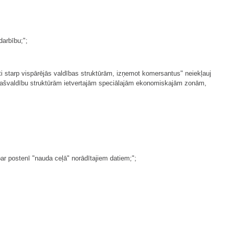
darbību;";
rti starp vispārējās valdības struktūrām, izņemot komersantus" neiekļauj
i pašvaldību struktūrām ietvertajām speciālajām ekonomiskajām zonām,
ar postenī "nauda ceļā" norādītajiem datiem;";