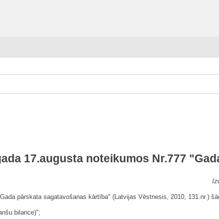
.gada 17.augusta noteikumos Nr.777 "Gad
Iz
"Gada pārskata sagatavošanas kārtība" (Latvijas Vēstnesis, 2010, 131.nr.) š
ā
anšu bilance)";