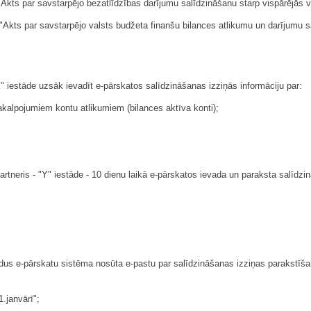
Akts par savstarpējo bezatlīdzības darījumu salīdzināšanu starp vispārējās v
"Akts par savstarpējo valsts budžeta finanšu bilances atlikumu un darījumu s
 iestāde uzsāk ievadīt e-pārskatos salīdzināšanas izziņās informāciju par:
alpojumiem kontu atlikumiem (bilances aktīva konti);
tneris - "Y" iestāde - 10 dienu laikā e-pārskatos ievada un paraksta salīdzin
pildus e-pārskatu sistēma nosūta e-pastu par salīdzināšanas izziņas parakstīš
1.janvārī";