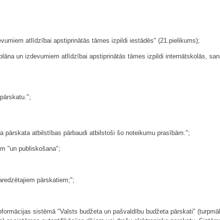
vumiem atlīdzībai apstiprinātās tāmes izpildi iestādēs" (21.pielikums);
āna un izdevumiem atlīdzībai apstiprinātās tāmes izpildi internātskolās, sanat
pārskatu.";
a pārskata atbilstības pārbaudi atbilstoši šo noteikumu prasībām.";
em "un publiskošana";
aredzētajiem pārskatiem;";
nformācijas sistēmā "Valsts budžeta un pašvaldību budžeta pārskati" (turpmāk