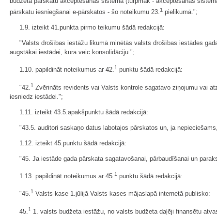
budžeta pārskatu akceptēšanas sistēmā (turpmāk - akceptēšanas sistēma) a
1
pārskatu iesniegšanai e-pārskatos - šo noteikumu 23.
pielikumā.";
1.9. izteikt 41.punkta pirmo teikumu šādā redakcijā:
"
Valsts drošības iestāžu likumā
minētās valsts droš
ības iestādes gad
augstākai iestādei, kura veic konsolidāciju.";
1
1.10. papildināt noteikumus ar 42.
punktu šādā redakcijā:
1
"42.
Zvērināts revidents vai Valsts kontrole sagatavo ziņojumu vai a
iesniedz iestādei.";
1.11. izteikt 43.5.apakšpunktu šādā redakcijā:
"43.5. auditori saskaņo datus labotajos pārskatos un, ja nepieciešams
1.12. izteikt 45.punktu šādā redakcijā:
"45. Ja iestāde gada pārskata sagatavošanai, pārbaudīšanai un parakst
1
1.13. papildināt noteikumus ar 45.
punktu šādā redakcijā:
1
"45.
Valsts kase 1.jūlijā Valsts kases mājaslapā internetā publisko:
1
45.
1. valsts budžeta iestāžu, no valsts budžeta daļēji finansētu atv