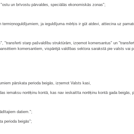
 "ostu un brīvostu pārvaldes, speciālās ekonomiskās zonas";
ermiņnoguldījumiem, ja ieguldījuma mērķis ir gūt atdevi, attiecina uz pamat
s", "transferti starp pašvaldību struktūrām, izņemot komersantus" un "transfe
 finansētiem komersantiem, vispārējā valdības sektora sarakstā pie valsts va
ikumiem pārskata perioda beigās, izņemot Valsts kasi,
as iemaksu norēķinu kontā, kas nav ieskaitīta norēķinu kontā gada beigās, p
ādītajiem datiem.";
ta perioda beigās";