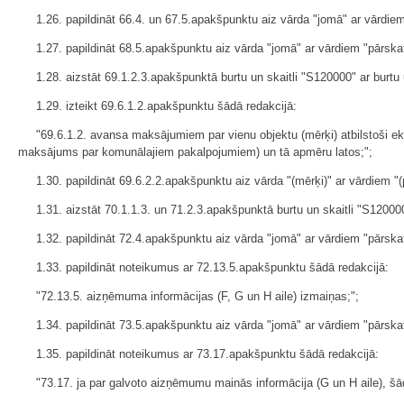
1.26. papildināt 66.4. un 67.5.apakšpunktu aiz vārda "jomā" ar vārdie
1.27. papildināt 68.5.apakšpunktu aiz vārda "jomā" ar vārdiem "pārska
1.28. aizstāt 69.1.2.3.apakšpunktā burtu un skaitli "S120000" ar burtu 
1.29. izteikt 69.6.1.2.apakšpunktu šādā redakcijā:
"69.6.1.2. avansa maksājumiem par vienu objektu (mērķi) atbilstoši ek
maksājums par komunālajiem pakalpojumiem) un tā apmēru latos;";
1.30. papildināt 69.6.2.2.apakšpunktu aiz vārda "(mērķi)" ar vārdiem
1.31. aizstāt 70.1.1.3. un 71.2.3.apakšpunktā burtu un skaitli "S120000
1.32. papildināt 72.4.apakšpunktu aiz vārda "jomā" ar vārdiem "pārska
1.33. papildināt noteikumus ar 72.13.5.apakšpunktu š
ādā redakcijā:
"72.13.5. aizņēmuma informācijas (F, G un H aile) izmaiņas;";
1.34. papildināt 73.5.apakšpunktu aiz vārda "jomā" ar vārdiem "pārska
1.35. papildināt noteikumus ar 73.17.apakšpunktu šādā redakcijā:
"73.17. ja par galvoto aizņēmumu mainās informācija (G un H aile), šād