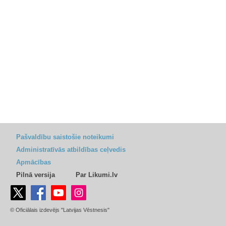
Pašvaldību saistošie noteikumi
Administratīvās atbildības ceļvedis
Apmācības
Pilnā versija
Par Likumi.lv
© Oficiālais izdevējs "Latvijas Vēstnesis"