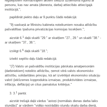
regulējošiem normatīvajiem aktiem slēdzot uzņēmuma līgumu ar
personu, kas nav amata (dienesta, darba) attiecībās attiecīgajā
institūcijā;";
papildināt piekto daļu ar 9.punktu šādā redakcijā:
"9) saskaņā ar Ministru kabineta noteikumiem nosaka atlīdzību
pašvaldības īpašuma privatizācijas komisijas locekļiem.";
1
aizstāt 6.
daļā skaitli "29." ar skaitļiem "27., 29." un skaitli "38." -
ar skaitļiem "37., 38.";
6
izslēgt 6.
daļā skaitli "18.";
izteikt septīto daļu šādā redakcijā:
"(7) Valsts un pašvaldību institūcijas pārskata amatpersonām
(darbiniekiem) noteikto atlīdzību, ņemot vērā valsts ekonomisko
attīstību, solidaritātes principu, kā arī izvērtējot ekonomisko situāciju
valstī (iekšzemes kopprodukta izmaiņas, produktivitātes izmaiņas,
inflācija, deflācija) un citus pamatotus kritērijus."
1
3. 3.
pantā:
aizstāt trešajā daļā vārdus "astoņi (normālais dienas darba laiks
stundās)" ar vārdiem "vidējo nostrādāto stundu skaitu darba dienā,