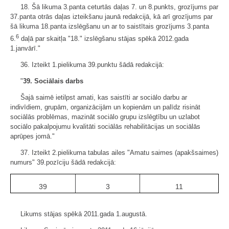
18. Šā likuma 3.panta ceturtās daļas 7. un 8.punkts, grozījums par
37.panta otrās daļas izteikšanu jaunā redakcijā, kā arī grozījums par
šā likuma 18.panta izslēgšanu un ar to saistītais grozījums 3.panta
6
6.
daļā par skaitļa "18." izslēgšanu stājas spēkā 2012.gada
1.janvārī."
36. Izteikt 1.pielikuma 39.punktu šādā redakcijā:
"
39. Sociālais darbs
Šajā saimē ietilpst amati, kas saistīti ar sociālo darbu ar
indivīdiem, grupām, organizācijām un kopienām un palīdz risināt
sociālās problēmas, mazināt sociālo grupu izslēgtību un uzlabot
sociālo pakalpojumu kvalitāti sociālās rehabilitācijas un sociālās
aprūpes jomā."
37. Izteikt 2.pielikuma tabulas ailes "Amatu saimes (apakšsaimes)
numurs" 39.pozīciju šādā redakcijā:
39
3
11
Likums stājas spēkā 2011.gada 1.augustā.