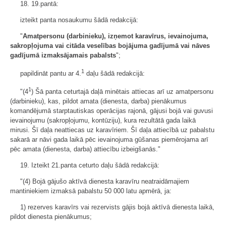
18. 19.pantā:
izteikt panta nosaukumu šādā redakcijā:
"
Amatpersonu (darbinieku), izņemot karavīrus, ievainojuma,
sakropļojuma vai citāda veselības bojājuma gadījumā vai nāves
gadījumā izmaksājamais pabalsts
";
1
papildināt pantu ar 4.
daļu šādā redakcijā:
1
"(4
) Šā panta ceturtajā daļā minētais attiecas arī uz amatpersonu
(darbinieku), kas, pildot amata (dienesta, darba) pienākumus
komandējumā starptautiskas operācijas rajonā, gājusi bojā vai guvusi
ievainojumu (sakropļojumu, kontūziju), kura rezultātā gada laikā
mirusi. Šī daļa neattiecas uz karavīriem. Šī daļa attiecībā uz pabalstu
sakarā ar nāvi gada laikā pēc ievainojuma gūšanas piemērojama arī
pēc amata (dienesta, darba) attiecību izbeigšanās."
19. Izteikt 21.panta ceturto daļu šādā redakcijā:
"(4) Bojā gājušo aktīvā dienesta karavīru neatraidāmajiem
mantiniekiem izmaksā pabalstu 50 000 latu apmērā, ja:
1) rezerves karavīrs vai rezervists gājis bojā aktīvā dienesta laikā,
pildot dienesta pienākumus;