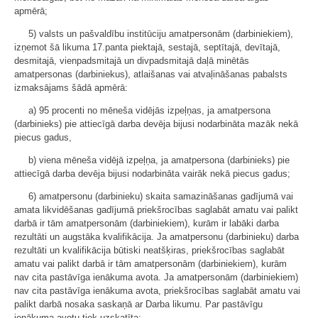
apmērā;
5) valsts un pašvaldību institūciju amatpersonām (darbiniekiem),
izņemot šā likuma 17.panta piektajā, sestajā, septītajā, devītajā,
desmitajā, vienpadsmitajā un divpadsmitajā daļā minētās
amatpersonas (darbiniekus), atlaišanas vai atvaļināšanas pabalsts
izmaksājams šādā apmērā:
a) 95 procenti no mēneša vidējās izpeļņas, ja amatpersona
(darbinieks) pie attiecīgā darba devēja bijusi nodarbināta mazāk nekā
piecus gadus,
b) viena mēneša vidējā izpeļņa, ja amatpersona (darbinieks) pie
attiecīgā darba devēja bijusi nodarbināta vairāk nekā piecus gadus;
6) amatpersonu (darbinieku) skaita samazināšanas gadījumā vai
amata likvidēšanas gadījumā priekšrocības saglabāt amatu vai palikt
darbā ir tām amatpersonām (darbiniekiem), kurām ir labāki darba
rezultāti un augstāka kvalifikācija. Ja amatpersonu (darbinieku) darba
rezultāti un kvalifikācija būtiski neatšķiras, priekšrocības saglabāt
amatu vai palikt darbā ir tām amatpersonām (darbiniekiem), kurām
nav cita pastāvīga ienākuma avota. Ja amatpersonām (darbiniekiem)
nav cita pastāvīga ienākuma avota, priekšrocības saglabāt amatu vai
palikt darbā nosaka saskaņā ar Darba likumu. Par pastāvīgu
ienākuma avotu tiek uzskatīta: