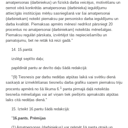
amatpersonas (darbiniekus) un fiziskā darba veicējus, motivēšanu un
ņemot vērā konkrētās amatpersonas (darbinieka) ieguldījumu
attiecīgās institūcijas mērķu sasniegšanā var šai amatpersonai
(darbiniekam) noteikt piemaksu par personisko darba ieguldījumu un
darba kvalitāti. Piemaksas apmērs mēnesī nedrīkst pārsniegt 20
procentus no amatpersonai (darbiniekam) noteiktās mēnešalgas.
Piemaksu regulāri pārskata, izvērtējot tās nepieciešamību un
pamatojumu, bet ne retāk kā reizi gadā."
14. 15.pantā:
izslēgt septīto daļu;
papildināt pantu ar devīto daļu šādā redakcijā:
"(9) Tiesnesis par darbu nedēļas atpūtas laikā vai svētku dienā
saskaņā ar izmeklēšanas tiesnešu darba grafiku saņem piemaksu triju
1
procentu apmērā no šā likuma 6.
panta pirmajā daļā noteiktās
tiesneša mēnešalgas vai arī viņam tiek piešķirts apmaksāts atpūtas
laiks citā nedēļas dienā."
15. Izteikt 16.pantu šādā redakcijā:
"
16.pants.
Prēmijas
(1) Amatpersonas (darbiniekus) var prēmēt šā panta otrajā un