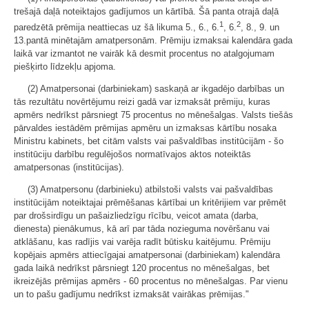
trešajā daļā noteiktajos gadījumos un kārtībā. Šā panta otrajā daļā
1
2
paredzētā prēmija neattiecas uz šā likuma 5., 6., 6.
, 6.
, 8., 9. un
13.pantā minētajām amatpersonām. Prēmiju izmaksai kalendāra gada
laikā var izmantot ne vairāk kā desmit procentus no atalgojumam
piešķirto līdzekļu apjoma.
(2) Amatpersonai (darbiniekam) saskaņā ar ikgadējo darbības un
tās rezultātu novērtējumu reizi gadā var izmaksāt prēmiju, kuras
apmērs nedrīkst pārsniegt 75 procentus no mēnešalgas. Valsts tiešās
pārvaldes iestādēm prēmijas apmēru un izmaksas kārtību nosaka
Ministru kabinets, bet citām valsts vai pašvaldības institūcijām - šo
institūciju darbību regulējošos normatīvajos aktos noteiktās
amatpersonas (institūcijas).
(3) Amatpersonu (darbinieku) atbilstoši valsts vai pašvaldības
institūcijām noteiktajai prēmēšanas kārtībai un kritērijiem var prēmēt
par drošsirdīgu un pašaizliedzīgu rīcību, veicot amata (darba,
dienesta) pienākumus, kā arī par tāda nozieguma novēršanu vai
atklāšanu, kas radījis vai varēja radīt būtisku kaitējumu. Prēmiju
kopējais apmērs attiecīgajai amatpersonai (darbiniekam) kalendāra
gada laikā nedrīkst pārsniegt 120 procentus no mēnešalgas, bet
ikreizējās prēmijas apmērs - 60 procentus no mēnešalgas. Par vienu
un to pašu gadījumu nedrīkst izmaksāt vairākas prēmijas."