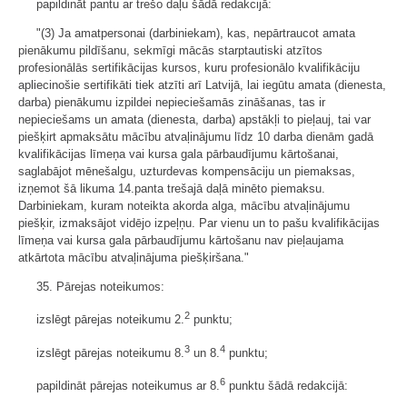
papildināt pantu ar trešo daļu šādā redakcijā:
"(3) Ja amatpersonai (darbiniekam), kas, nepārtraucot amata
pienākumu pildīšanu, sekmīgi mācās starptautiski atzītos
profesionālās sertifikācijas kursos, kuru profesionālo kvalifikāciju
apliecinošie sertifikāti tiek atzīti arī Latvijā, lai iegūtu amata (dienesta,
darba) pienākumu izpildei nepieciešamās zināšanas, tas ir
nepieciešams un amata (dienesta, darba) apstākļi to pieļauj, tai var
piešķirt apmaksātu mācību atvaļinājumu līdz 10 darba dienām gadā
kvalifikācijas līmeņa vai kursa gala pārbaudījumu kārtošanai,
saglabājot mēnešalgu, uzturdevas kompensāciju un piemaksas,
izņemot šā likuma 14.panta trešajā daļā minēto piemaksu.
Darbiniekam, kuram noteikta akorda alga, mācību atvaļinājumu
piešķir, izmaksājot vidējo izpeļņu. Par vienu un to pašu kvalifikācijas
līmeņa vai kursa gala pārbaudījumu kārtošanu nav pieļaujama
atkārtota mācību atvaļinājuma piešķiršana."
35. Pārejas noteikumos:
2
izslēgt pārejas noteikumu 2.
punktu;
3
4
izslēgt pārejas noteikumu 8.
un 8.
punktu;
6
papildināt pārejas noteikumus ar 8.
punktu šādā redakcijā: