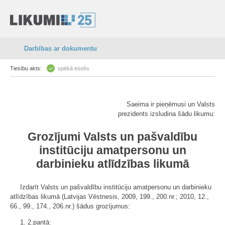
Darbības ar dokumentu
Tiesību akts:
spēkā esošs
Saeima ir pieņēmusi un Valsts
prezidents izsludina šādu likumu:
Grozījumi Valsts un pašvaldību
institūciju amatpersonu un
darbinieku atlīdzības likumā
Izdarīt Valsts un pašvaldību institūciju amatpersonu un darbinieku
atlīdzības likumā (Latvijas Vēstnesis, 2009, 199., 200.nr.; 2010, 12.,
66., 99., 174., 206.nr.) šādus grozījumus:
1. 2.pantā: