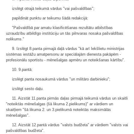
izslēgt otrajā teikumā vārdus "vai pašvaldības";
papildināt punktu ar teikumu šādā redakcijā:
"Pašvaldībā par amatu klasificēšanas rezultātu atbilstības
uzraudzību atbildīgo institūciju un tās pilnvaras nosaka pašvaldības
nolikums."
9. Izslēgt 8.panta pirmajā daļā vārdus "kā arī Iekšlietu ministrijas
sistēmas iestāžu amatpersonu ar speciālajām dienesta pakāpēm -
profesionālu sportistu - mēnešalgas apmēru un noteikšanas kārtību".
10. 9.pantā:
izslēgt panta nosaukumā vārdus "un militāro darbinieku";
izslēgt sesto daļu.
11. Aizstāt 11.panta pirmās daļas pirmajā teikumā vārdus un skaitli
"noteiktās mēnešalgas (šā likuma 2.pielikums)" ar vārdiem un
skaitļiem "šā likuma 2. un 3.pielikumā noteiktās maksimālās
mēnešalgas".
12. Aizstāt 12.pantā vārdus "valsts budžeta" ar vārdiem "valsts vai
pašvaldības budžeta".