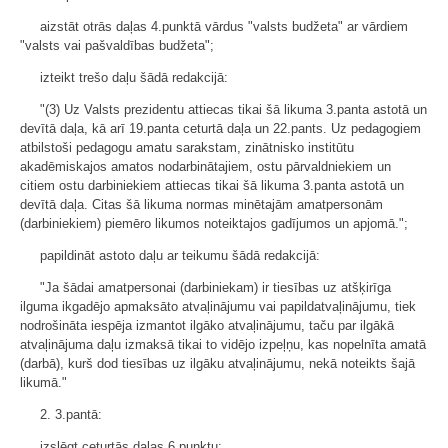
aizstāt otrās daļas 4.punktā vārdus "valsts budžeta" ar vārdiem
"valsts vai pašvaldības budžeta";
izteikt trešo daļu šādā redakcijā:
"(3) Uz Valsts prezidentu attiecas tikai šā likuma 3.panta astotā un
devītā daļa, kā arī 19.panta ceturtā daļa un 22.pants. Uz pedagogiem
atbilstoši pedagogu amatu sarakstam, zinātnisko institūtu
akadēmiskajos amatos nodarbinātajiem, ostu pārvaldniekiem un
citiem ostu darbiniekiem attiecas tikai šā likuma 3.panta astotā un
devītā daļa. Citas šā likuma normas minētajām amatpersonām
(darbiniekiem) piemēro likumos noteiktajos gadījumos un apjomā.";
papildināt astoto daļu ar teikumu šādā redakcijā:
"Ja šādai amatpersonai (darbiniekam) ir tiesības uz atšķirīga
ilguma ikgadējo apmaksāto atvaļinājumu vai papildatvaļinājumu, tiek
nodrošināta iespēja izmantot ilgāko atvaļinājumu, taču par ilgākā
atvaļinājuma daļu izmaksā tikai to vidējo izpeļņu, kas nopelnīta amatā
(darbā), kurš dod tiesības uz ilgāku atvaļinājumu, nekā noteikts šajā
likumā."
2. 3.pantā:
izslēgt ceturtās daļas 6.punktu;