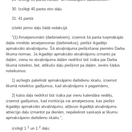
30. Izslēgt 40.panta otro daļu.
31. 41.pantā:
izteikt pirmo daļu šādā redakcijā:
"(1) Amatpersonām (darbiniekiem), izņemot šā panta turpmākajās
daļās minētās amatpersonas (darbiniekus), piešķir ikgadējo
apmaksāto atvaļinājumu. Šā atvaļinājuma piešķiršanai piemēro Darba
likuma normas. Ja ikgadējo apmaksāto atvaļinājumu izmanto pa
daļām, viena no atvaļinājuma daļām nedrīkst būt īsāka par Darba
likumā noteikto, bet, atlikušo daļu piešķirot pa daļām, ievēro šādus
noteikumus:
1) aizliegts palielināt apmaksājamo darbdienu skaitu, izņemot
likumā noteiktos gadījumus, kad atvaļinājums ir pagarināms;
2) katra daļa nedrīkst būt īsāka par vienu kalendāra nedēļu,
izņemot gadījumus, kad institūcija vai amatpersona, kas piešķir
ikgadējo apmaksāto atvaļinājumu, atļāvusi ikgadējā atvaļinājuma
attiecīgo daļu izmantot pa dienām, nepalielinot saskaņā ar likumu
apmaksājamo darbdienu skaitu.";
1
2
izslēgt 1.
un 1.
daļu;