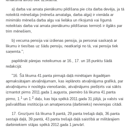
a) darba vai amata pienākumu pildīšana pie cita darba devēja, ja tā
noteiktā mēnešalga (mēneša amatalga, darba alga) ir vienāda ar
minimālo mēneša darba algu vai lielāka un rīkojumā vai līgumā
noteiktais darba vai amata pienākumu pildīšanas termiņš ir ilgāks par
trim mēnešiem,
b) vecuma pensija vai izdienas pensija, ja personai saskaņā ar
likumu ir tiesības uz šādu pensiju, neatkarīgi no tā, vai pensija tiek
saņemta.";
papildināt pārejas noteikumus ar 16., 17. un 18.punktu šādā
redakcijā:
"16. Šā likuma 41.panta pirmajā daļā minētajam ikgadējam
apmaksātajam atvaļinājumam, kas ieplānots atvaļinājuma grafikā, par
atvaļinājumu ir noslēgta vienošanās, atvaļinājums piešķirts vai sākts
izmantot pirms 2011.gada 1.augusta, piemēro šā likuma 41.panta
1
2
pirmo, 1.
un 1.
daļu, kas bija spēkā 2011.gada 31.jūlijā, ja valsts vai
pašvaldības institūcija un amatpersona (darbinieks) nevienojas citādi.
17. Grozījumi šā likuma 9.pantā, 29.panta trešajā daļā, 36.panta
sestajā daļā, 39.pantā, 43.panta trešajā daļā saistībā ar militārajiem
darbiniekiem stājas spēkā 2012.gada 1.janvārī.