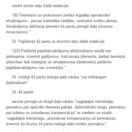
izteikt astoto daļu šādā redakcijā:
"(8) Tiesnesim un prokuroram piešķir ikgadējo apmaksāto
atvaļinājumu - piecas kalendāra nedēļas, neskaitot svētku dienas.
Atvaļinājuma dalīšanai piemēro šā panta pirmajā daļā ietvertos
nosacījumus."
32. Papildināt 42.pantu ar desmito daļu šādā redakcijā:
"(10) Piešķirtā papildatvaļinājuma atlīdzināšana naudā nav
pieļaujama, izņemot gadījumus, kad amata (dienesta, darba) tiesiskās
attiecības tiek izbeigtas un amatpersona (darbinieks) piešķirto
papildatvaļinājumu nav izmantojis."
33. Izslēgt 43.panta trešajā daļā vārdus "vai militārajam
darbiniekam".
34. 44.pantā:
aizstāt pirmajā un otrajā daļā vārdus "saglabājot mēnešalgu,
piemaksu par speciālo dienesta pakāpi, diplomātisko rangu, piemaksu
par izdienu un uzturdevas kompensāciju" ar vārdiem un skaitli
"saglabājot mēnešalgu, uzturdevas kompensāciju un piemaksas,
izņemot šā likuma 14.panta trešajā daļā minēto piemaksu";