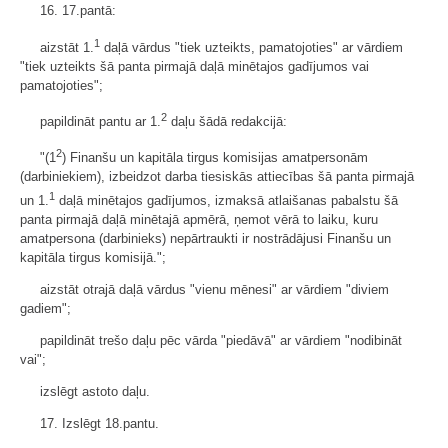
16. 17.pantā:
1
aizstāt 1.
daļā vārdus "tiek uzteikts, pamatojoties" ar vārdiem
"tiek uzteikts šā panta pirmajā daļā minētajos gadījumos vai
pamatojoties";
2
papildināt pantu ar 1.
daļu šādā redakcijā:
2
"(1
) Finanšu un kapitāla tirgus komisijas amatpersonām
(darbiniekiem), izbeidzot darba tiesiskās attiecības šā panta pirmajā
1
un 1.
daļā minētajos gadījumos, izmaksā atlaišanas pabalstu šā
panta pirmajā daļā minētajā apmērā, ņemot vērā to laiku, kuru
amatpersona (darbinieks) nepārtraukti ir nostrādājusi Finanšu un
kapitāla tirgus komisijā.";
aizstāt otrajā daļā vārdus "vienu mēnesi" ar vārdiem "diviem
gadiem";
papildināt trešo daļu pēc vārda "piedāvā" ar vārdiem "nodibināt
vai";
izslēgt astoto daļu.
17. Izslēgt 18.pantu.