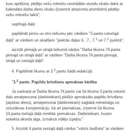
kuru aprēķina, pēdējo sešu mēnešu nostrādāto stundu skaitu dalot ar
kalendāra darba dienu skaitu (izņemot attaisnotu prombūtni) pēdējo
sešu mēnešu laikā";
septītajā daļā:
papildināt pirmo un otro teikumu pēc vārdiem "3.panta ceturtajā
1
2
daļā" ar vārdiem un skaitļiem "piektās daļas 6., 7., 7.
un 7.
punktā";
aizstāt pirmajā un otrajā teikumā vārdus "Darba likuma 74.panta
pirmajā un otrajā daļā" ar vārdiem "Darba likuma 74.panta pirmajā,
otrajā un sestajā daļā".
2
4. Papildināt likumu ar 3.
pantu šādā redakcijā:
2
"
3.
pants. Papildu brīvdienu apmaksas kārtība
Ja saskaņā ar Darba likuma 74.pantu vai šā likuma 3.panta ceturto
daļu amatpersonai (darbiniekam) piešķir apmaksātu papildu brīvdienu
(atpūtas dienu), amatpersonai (darbiniekam) saglabā mēnešalgu un
uzturdevas kompensāciju, kā arī piemaksas, izņemot šā likuma
14.panta trešajā daļā minētās piemaksas. Darbiniekam, kuram
noteikta akorda alga, izmaksā vidējo izpeļņu."
5. Aizstāt 4.panta sestajā daļā vārdus "valsts budžeta" ar vārdiem