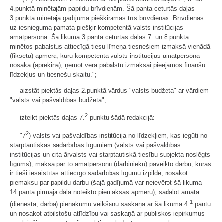
4.punktā minētajām papildu brīvdienām. Šā panta ceturtās daļas
3.punktā minētajā gadījumā piešķiramas trīs brīvdienas. Brīvdienas
uz iesnieguma pamata piešķir kompetentā valsts institūcijas
amatpersona. Šā likuma 3.panta ceturtās daļas 7. un 8.punktā
minētos pabalstus attiecīgā tiesu līmeņa tiesnešiem izmaksā vienādā
(fiksētā) apmērā, kuru kompetentā valsts institūcijas amatpersona
nosaka (aprēķina), ņemot vērā pabalstu izmaksai pieejamos finanšu
līdzekļus un tiesnešu skaitu.";
aizstāt piektās daļas 2.punktā vārdus "valsts budžeta" ar vārdiem
"valsts vai pašvaldības budžeta";
2
izteikt piektās daļas 7.
punktu šādā redakcijā:
2
"7
) valsts vai pašvaldības institūcija no līdzekļiem, kas iegūti no
starptautiskās sadarbības līgumiem (valsts vai pašvaldības
institūcijas un cita ārvalsts vai starptautiskā tiesību subjekta noslēgts
līgums), maksā par to amatpersonu (darbinieku) paveikto darbu, kuras
ir tieši iesaistītas attiecīgo sadarbības līgumu izpildē, nosakot
piemaksu par papildu darbu (šajā gadījumā var neievērot šā likuma
14.panta pirmajā daļā noteikto piemaksas apmēru), sadalot amata
1
(dienesta, darba) pienākumu veikšanu saskaņā ar šā likuma 4.
pantu
un nosakot atbilstošu atlīdzību vai saskaņā ar publiskos iepirkumus