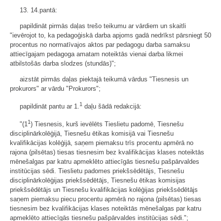
13. 14.pantā:
papildināt pirmās daļas trešo teikumu ar vārdiem un skaitli
"ievērojot to, ka pedagoģiskā darba apjoms gadā nedrīkst pārsniegt 50
procentus no normatīvajos aktos par pedagogu darba samaksu
attiecīgajam pedagoga amatam noteiktās vienai darba likmei
atbilstošās darba slodzes (stundās)";
aizstāt pirmās daļas piektajā teikumā vārdus "Tiesnesis un
prokurors" ar vārdu "Prokurors";
1
papildināt pantu ar 1.
daļu šādā redakcijā:
1
"(1
) Tiesnesis, kurš ievēlēts Tieslietu padomē, Tiesnešu
disciplinārkolēģijā, Tiesnešu ētikas komisijā vai Tiesnešu
kvalifikācijas kolēģijā, saņem piemaksu trīs procentu apmērā no
rajona (pilsētas) tiesas tiesnesim bez kvalifikācijas klases noteiktās
mēnešalgas par katru apmeklēto attiecīgās tiesnešu pašpārvaldes
institūcijas sēdi. Tieslietu padomes priekšsēdētājs, Tiesnešu
disciplinārkolēģijas priekšsēdētājs, Tiesnešu ētikas komisijas
priekšsēdētājs un Tiesnešu kvalifikācijas kolēģijas priekšsēdētājs
saņem piemaksu piecu procentu apmērā no rajona (pilsētas) tiesas
tiesnesim bez kvalifikācijas klases noteiktās mēnešalgas par katru
apmeklēto attiecīgās tiesnešu pašpārvaldes institūcijas sēdi.";