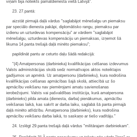
viņam bija noteikts pamatdienesta vietā Latvijā".
23. 27.pantā:
aizstāt pirmajā daļā vārdus "saglabājot mēnešalgu un piemaksu
par speciālo dienesta pakāpi, diplomātisko rangu, piemaksu par
izdienu un uzturdevas kompensāciju" ar vārdiem "saglabājot
mēnešalgu, uzturdevas kompensāciju un piemaksas, izņemot šā
likuma 14.panta trešajā daļā minēto piemaksu";
papildināt pantu ar ceturto daļu šādā redakcijā:
"(4) Amatpersonas (darbinieka) kvalifikācijas celšanas izdevumus
Valsts administrācijas skolā sedz normatīvajos aktos noteiktajos
gadījumos un apmērā. Uz amatpersonu (darbinieku), kura nodrošina
kvalifikācijas celšanas apmācības šajā skolā, attiecībā uz šo
apmācību veikšanu nav piemērojami amatu savienošanas
ierobežojumi. Valsts vai pašvaldības institūcija, kurā amatpersona
(darbinieks) pilda amata (dienesta, darba) pienākumus, apmācību
veikšanas laikā, kas sakrīt ar darba laiku, saglabā šā panta pirmajā
daļā minēto atlīdzību. Amatpersona (darbinieks), kura nodrošina
apmācību veikšanu darba laikā, to saskaņo ar tiešo vadītāju."
24. Izslēgt 29.panta trešajā daļā vārdus "militārajam darbiniekam".
1