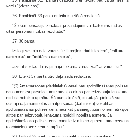
25. Papildināt 31.
panta nosaukumu un tekstu pēc vārda "īres" ar
vārdu "(viesnīcas)".
26. Papildināt 33.pantu ar teikumu šādā redakcijā:
"Šo kompensāciju izmaksā, ja zaudējumi vai kaitējums radies
citas personas rīcības rezultātā."
27. 36.pantā:
izslēgt sestajā daļā vārdus "militārajiem darbiniekiem", "militārā
darbinieka" un "militārais darbinieks";
aizstāt sestās daļas pirmajā teikumā vārdu "vai" ar vārdu "un".
28. Izteikt 37.panta otro daļu šādā redakcijā:
"(2) Amatpersonas (darbinieka) veselības apdrošināšanas polises
cena nedrīkst pārsniegt normatīvajos aktos par iedzīvotāju ienākuma
nodokli noteikto apmēru. Šā panta trešajā, ceturtajā, piektajā vai
sestajā daļā neminētas amatpersonas (darbinieka) veselības
apdrošināšanas polises cena nedrīkst pārsniegt pusi no normatīvajos
aktos par iedzīvotāju ienākuma nodokli noteiktā apmēra. Ja
apdrošināšanas polises cena pārsniedz minēto apmēru, amatpersona
(darbinieks) sedz cenu starpību."
29. Izslēgt 39.pantā vārdus "un militārajiem darbiniekiem".