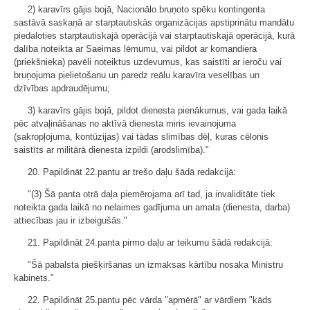
2) karavīrs gājis bojā, Nacionālo bruņoto spēku kontingenta
sastāvā saskaņā ar starptautiskās organizācijas apstiprinātu mandātu
piedaloties starptautiskajā operācijā vai starptautiskajā operācijā, kurā
dalība noteikta ar Saeimas lēmumu, vai pildot ar komandiera
(priekšnieka) pavēli noteiktus uzdevumus, kas saistīti ar ieroču vai
bruņojuma pielietošanu un paredz reālu karavīra veselības un
dzīvības apdraudējumu;
3) karavīrs gājis bojā, pildot dienesta pienākumus, vai gada laikā
pēc atvaļināšanas no aktīvā dienesta miris ievainojuma
(sakropļojuma, kontūzijas) vai tādas slimības dēļ, kuras cēlonis
saistīts ar militārā dienesta izpildi (arodslimība)."
20. Papildināt 22.pantu ar trešo daļu šādā redakcijā:
"(3) Šā panta otrā daļa piemērojama arī tad, ja invaliditāte tiek
noteikta gada laikā no nelaimes gadījuma un amata (dienesta, darba)
attiecības jau ir izbeigušās."
21. Papildināt 24.panta pirmo daļu ar teikumu šādā redakcijā:
"Šā pabalsta piešķiršanas un izmaksas kārtību nosaka Ministru
kabinets."
22. Papildināt 25.pantu pēc vārda "apmērā" ar vārdiem "kāds