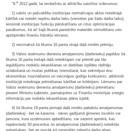
6
"8.
2012.gadā, lai ierobežotu ar atlīdzību saistītos izdevumus:
1) valsts un pašvaldību institūcijas normatīvajos aktos noteiktajā
kārtībā var noteikt nepilnu darba laiku (vienoties par šādu darba laiku),
ierosināt institūcijas funkciju pārskatīšanu un citus optimizācijas
pasākumus, kā arī šajā likumā paredzēto materiālo stimulēšanu veic
apstiprināto finanšu līdzekļu ietvaros;
2) neizmaksā šā likuma 16.panta otrajā daļā minēto prēmiju;
3) Valsts ieņēmumu dienesta amatpersonu (darbinieku) papildus šā
likuma 16.panta trešajā daļā noteiktajam var prēmēt par tās
ieguldījumu nodokļu iekasēšanas un darbības izpildes rādītāju
uzlabošanā un muitas politikas īstenošanā, kas sekmējusi ēnu
ekonomikas mazināšanos un veicinājusi godīgu konkurenci, atbilstoši
institūcijā noteiktajai prēmēšanas kārtībai un kritērijiem. Lēmumu par
Valsts ieņēmumu dienesta amatpersonu (darbinieku) prēmēšanu
pieņem Ministru kabinets, pamatojoties uz Finanšu ministrijas sniegto
informāciju par nodokļu iekasēšanas plāna izpildi;
4) šā likuma 19.panta pirmajā daļā minēto pabalstu amatpersonas
(darbinieka) - bet ne karavīra - nāves gadījumā ģimenes loceklis vai
persona, kura uzņēmusies apbedīšanu, var saņemt apmērā, kas
nepārsniedz 50 procentus no amatpersonai (darbiniekam) noteiktās
mēnešalgas, bet ne mazāk kā minimālās mēneša darba algas