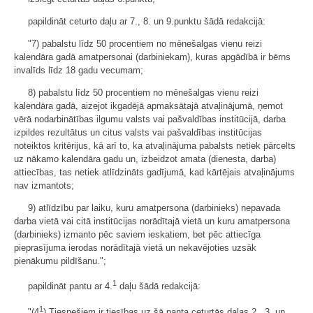
papildināt ceturto daļu ar 7., 8. un 9.punktu šādā redakcijā:
"7) pabalstu līdz 50 procentiem no mēnešalgas vienu reizi
kalendāra gadā amatpersonai (darbiniekam), kuras apgādībā ir bērns
invalīds līdz 18 gadu vecumam;
8) pabalstu līdz 50 procentiem no mēnešalgas vienu reizi
kalendāra gadā, aizejot ikgadējā apmaksātajā atvaļinājumā, ņemot
vērā nodarbinātības ilgumu valsts vai pašvaldības institūcijā, darba
izpildes rezultātus un citus valsts vai pašvaldības institūcijas
noteiktos kritērijus, kā arī to, ka atvaļinājuma pabalsts netiek pārcelts
uz nākamo kalendāra gadu un, izbeidzot amata (dienesta, darba)
attiecības, tas netiek atlīdzināts gadījumā, kad kārtējais atvaļinājums
nav izmantots;
9) atlīdzību par laiku, kuru amatpersona (darbinieks) nepavada
darba vietā vai citā institūcijas norādītajā vietā un kuru amatpersona
(darbinieks) izmanto pēc saviem ieskatiem, bet pēc attiecīga
pieprasījuma ierodas norādītajā vietā un nekavējoties uzsāk
pienākumu pildīšanu.";
1
papildināt pantu ar 4.
daļu šādā redakcijā:
1
"(4
) Tiesnešiem ir tiesības uz šā panta ceturtās daļas 2., 3. un