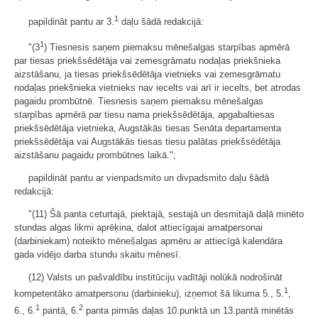
1
papildināt pantu ar 3.
daļu šādā redakcijā:
1
"(3
) Tiesnesis saņem piemaksu mēnešalgas starpības apmērā
par tiesas priekšsēdētāja vai zemesgrāmatu nodaļas priekšnieka
aizstāšanu, ja tiesas priekšsēdētāja vietnieks vai zemesgrāmatu
nodaļas priekšnieka vietnieks nav iecelts vai arī ir iecelts, bet atrodas
pagaidu prombūtnē. Tiesnesis saņem piemaksu mēnešalgas
starpības apmērā par tiesu nama priekšsēdētāja, apgabaltiesas
priekšsēdētāja vietnieka, Augstākās tiesas Senāta departamenta
priekšsēdētāja vai Augstākās tiesas tiesu palātas priekšsēdētāja
aizstāšanu pagaidu prombūtnes laikā.";
papildināt pantu ar vienpadsmito un divpadsmito daļu šādā
redakcijā:
"(11) Šā panta ceturtajā, piektajā, sestajā un desmitajā daļā minēto
stundas algas likmi aprēķina, dalot attiecīgajai amatpersonai
(darbiniekam) noteikto mēnešalgas apmēru ar attiecīgā kalendāra
gada vidējo darba stundu skaitu mēnesī.
(12) Valsts un pašvaldību institūciju vadītāji nolūkā nodrošināt
1
kompetentāko amatpersonu (darbinieku), izņemot šā likuma 5., 5.
,
1
2
6., 6.
pantā, 6.
panta pirmās daļas 10.punktā un 13.pantā minētās