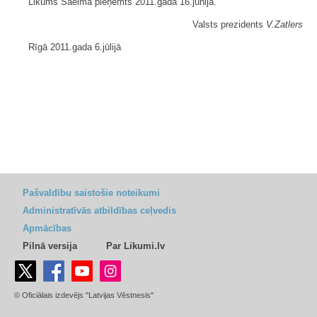
Likums Saeimā pieņemts 2011.gada 16.jūnijā.
Valsts prezidents
V.Zatlers
Rīgā 2011.gada 6.jūlijā
Pašvaldību saistošie noteikumi
Administratīvās atbildības ceļvedis
Apmācības
Pilnā versija
Par Likumi.lv
© Oficiālais izdevējs "Latvijas Vēstnesis"