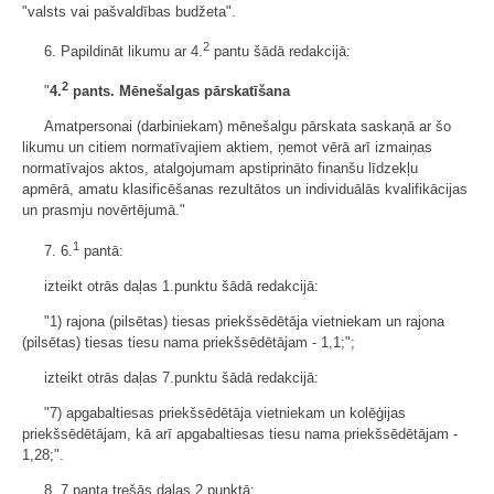
"valsts vai pašvaldības budžeta".
2
6. Papildināt likumu ar 4.
pantu šādā redakcijā:
2
"
4.
pants. Mēnešalgas pārskatīšana
Amatpersonai (darbiniekam) mēnešalgu pārskata saskaņā ar šo
likumu un citiem normatīvajiem aktiem, ņemot vērā arī izmaiņas
normatīvajos aktos, atalgojumam apstiprināto finanšu līdzekļu
apmērā, amatu klasificēšanas rezultātos un individuālās kvalifikācijas
un prasmju novērtējumā."
1
7. 6.
pantā:
izteikt otrās daļas 1.punktu šādā redakcijā:
"1) rajona (pilsētas) tiesas priekšsēdētāja vietniekam un rajona
(pilsētas) tiesas tiesu nama priekšsēdētājam - 1,1;";
izteikt otrās daļas 7.punktu šādā redakcijā:
"7) apgabaltiesas priekšsēdētāja vietniekam un kolēģijas
priekšsēdētājam, kā arī apgabaltiesas tiesu nama priekšsēdētājam -
1,28;".
8. 7.panta trešās daļas 2.punktā: