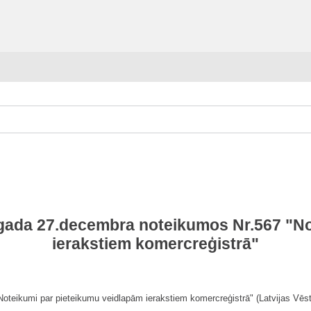
.gada 27.decembra noteikumos Nr.567 "N
ierakstiem komercreģistrā"
teikumi par pieteikumu veidlapām ierakstiem komercreģistrā" (Latvijas Vēstn