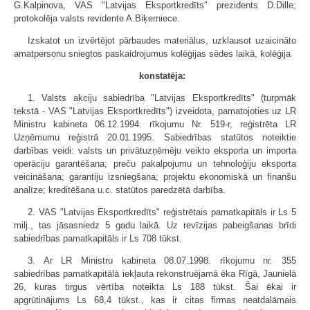
G.Kalpinova, VAS "Latvijas Eksportkredīts" prezidents D.Dille;
protokolēja valsts revidente A.Biķerniece.
Izskatot un izvērtējot pārbaudes materiālus, uzklausot uzaicināto
amatpersonu sniegtos paskaidrojumus kolēģijas sēdes laikā, kolēģija
konstatēja:
1. Valsts akciju sabiedrība "Latvijas Eksportkredīts" (turpmāk
tekstā - VAS "Latvijas Eksportkredīts") izveidota, pamatojoties uz LR
Ministru kabineta 06.12.1994. rīkojumu Nr. 519-r, reģistrēta LR
Uzņēmumu reģistrā 20.01.1995. Sabiedrības statūtos noteiktie
darbības veidi: valsts un privātuzņēmēju veikto eksporta un importa
operāciju garantēšana; preču pakalpojumu un tehnoloģiju eksporta
veicināšana; garantiju izsniegšana; projektu ekonomiskā un finanšu
analīze; kreditēšana u.c. statūtos paredzētā darbība.
2. VAS "Latvijas Eksportkredīts" reģistrētais pamatkapitāls ir Ls 5
milj., tas jāsasniedz 5 gadu laikā. Uz revīzijas pabeigšanas brīdi
sabiedrības pamatkapitāls ir Ls 708 tūkst.
3. Ar LR Ministru kabineta 08.07.1998. rīkojumu nr. 355
sabiedrības pamatkapitālā iekļauta rekonstruējamā ēka Rīgā, Jaunielā
26, kuras tirgus vērtība noteikta Ls 188 tūkst. Šai ēkai ir
apgrūtinājums Ls 68,4 tūkst., kas ir citas firmas neatdalāmais