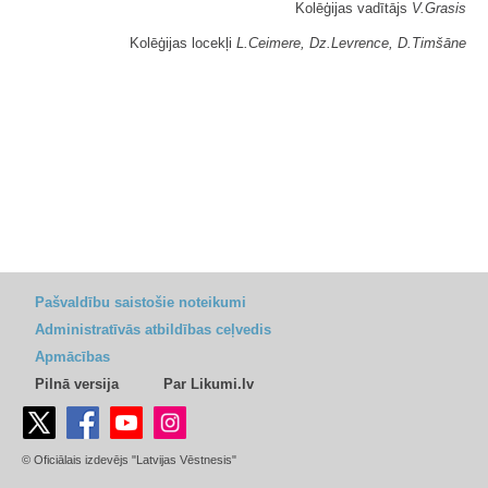
Kolēģijas vadītājs
V.Grasis
Kolēģijas locekļi
L.Ceimere, Dz.Levrence, D.Timšāne
Pašvaldību saistošie noteikumi
Administratīvās atbildības ceļvedis
Apmācības
Pilnā versija
Par Likumi.lv
© Oficiālais izdevējs "Latvijas Vēstnesis"