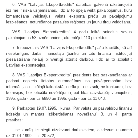
6. VAS "Latvijas Eksportkredīts" darbības galvenā raksturojošā
iezīme ir riska uzņemšanās, līdz ar to spēja veikt pakalpojumus, kuru
izmantošana veicinājusi valsts eksporta preču un pakalpojumu
iespiešanos, noturēšanos pasaules reģionos un jaunu tirgu veidošanu.
VAS "Latvijas Eksportkredīts" 4 gadu laikā sniedzis savus
pakalpojumus 53 uzņēmumiem, akceptējot 110 projektus.
7. Ierobežotais VAS "Latvijas Eksportkredīts" pašu kapitāls, kā arī
nesekmīgais darbs finansētāju (banku un citu finansu institūciju)
piesaistīšanā neļauj pilnvērtīgi attīstīt darbību, līdz ar to atbalstīt
Latvijas eksportētājus.
8. VAS "Latvijas Eksportkredīts" prezidents bez saskaņošanas ar
padomi nopircis lietotas automašīnas no privātpersonām bez
informācijas oficiālajā laikrakstā, nerīkojot ne izsoli, ne konkursu, bez
komisijas, bez oficiāla novērtējuma, bet tikai savstarpēji vienojoties,
1995. gadā - par Ls 6990 un 1996. gadā - par Ls 11 043.
9. Pārkāptas 19.07.1995. likuma "Par valsts un pašvaldību finansu
līdzekļu un mantas izšķērdēšanas novēršanu" 3. un 4. panta
prasības:
- nelikumīgi izsniegti aizdevumi darbiniekiem, aizdevumu summa
uz 01.01.1999. - Ls 20 572;