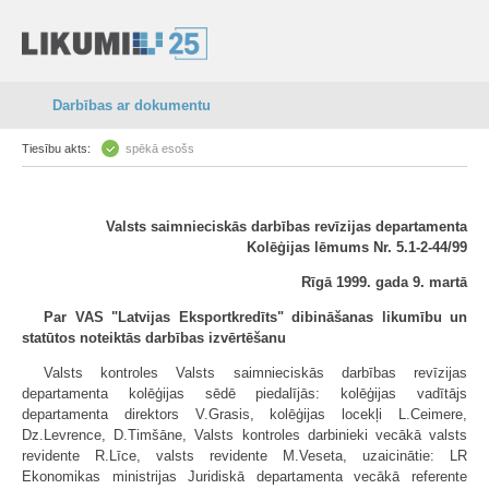
Darbības ar dokumentu
Tiesību akts:
spēkā esošs
Valsts saimnieciskās darbības revīzijas departamenta
Kolēģijas lēmums Nr. 5.1-2-44/99
Rīgā 1999. gada 9. martā
Par VAS "Latvijas Eksportkredīts" dibināšanas likumību un
statūtos noteiktās darbības izvērtēšanu
Valsts kontroles Valsts saimnieciskās darbības revīzijas
departamenta kolēģijas sēdē piedalījās: kolēģijas vadītājs
departamenta direktors V.Grasis, kolēģijas locekļi L.Ceimere,
Dz.Levrence, D.Timšāne, Valsts kontroles darbinieki vecākā valsts
revidente R.Līce, valsts revidente M.Veseta, uzaicinātie: LR
Ekonomikas ministrijas Juridiskā departamenta vecākā referente