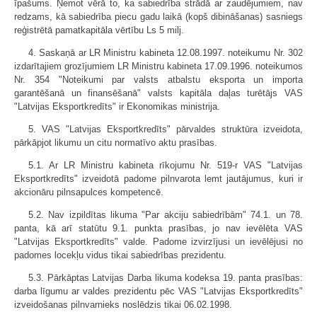
īpašums. Ņemot vērā to, ka sabiedrība strādā ar zaudējumiem, nav
redzams, kā sabiedrība piecu gadu laikā (kopš dibināšanas) sasniegs
reģistrētā pamatkapitāla vērtību Ls 5 milj.
4. Saskaņā ar LR Ministru kabineta 12.08.1997. noteikumu Nr. 302
izdarītajiem grozījumiem LR Ministru kabineta 17.09.1996. noteikumos
Nr. 354 "Noteikumi par valsts atbalstu eksporta un importa
garantēšanā un finansēšanā" valsts kapitāla daļas turētājs VAS
"Latvijas Eksportkredīts" ir Ekonomikas ministrija.
5. VAS "Latvijas Eksportkredīts" pārvaldes struktūra izveidota,
pārkāpjot likumu un citu normatīvo aktu prasības.
5.1. Ar LR Ministru kabineta rīkojumu Nr. 519-r VAS "Latvijas
Eksportkredīts" izveidotā padome pilnvarota lemt jautājumus, kuri ir
akcionāru pilnsapulces kompetencē.
5.2. Nav izpildītas likuma "Par akciju sabiedrībām" 74.1. un 78.
panta, kā arī statūtu 9.1. punkta prasības, jo nav ievēlēta VAS
"Latvijas Eksportkredīts" valde. Padome izvirzījusi un ievēlējusi no
padomes locekļu vidus tikai sabiedrības prezidentu.
5.3. Pārkāptas Latvijas Darba likuma kodeksa 19. panta prasības:
darba līgumu ar valdes prezidentu pēc VAS "Latvijas Eksportkredīts"
izveidošanas pilnvarnieks noslēdzis tikai 06.02.1998.