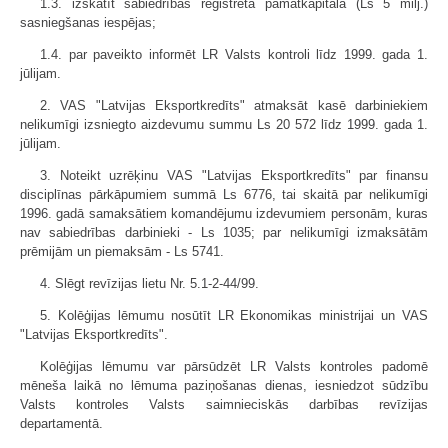
1.3. izskatīt sabiedrības reģistrētā pamatkapitāla (Ls 5 milj.)
sasniegšanas iespējas;
1.4. par paveikto informēt LR Valsts kontroli līdz 1999. gada 1.
jūlijam.
2. VAS "Latvijas Eksportkredīts" atmaksāt kasē darbiniekiem
nelikumīgi izsniegto aizdevumu summu Ls 20 572 līdz 1999. gada 1.
jūlijam.
3. Noteikt uzrēķinu VAS "Latvijas Eksportkredīts" par finansu
disciplīnas pārkāpumiem summā Ls 6776, tai skaitā par nelikumīgi
1996. gadā samaksātiem komandējumu izdevumiem personām, kuras
nav sabiedrības darbinieki - Ls 1035; par nelikumīgi izmaksātām
prēmijām un piemaksām - Ls 5741.
4. Slēgt revīzijas lietu Nr. 5.1-2-44/99.
5. Kolēģijas lēmumu nosūtīt LR Ekonomikas ministrijai un VAS
"Latvijas Eksportkredīts".
Kolēģijas lēmumu var pārsūdzēt LR Valsts kontroles padomē
mēneša laikā no lēmuma paziņošanas dienas, iesniedzot sūdzību
Valsts kontroles Valsts saimnieciskās darbības revīzijas
departamentā.