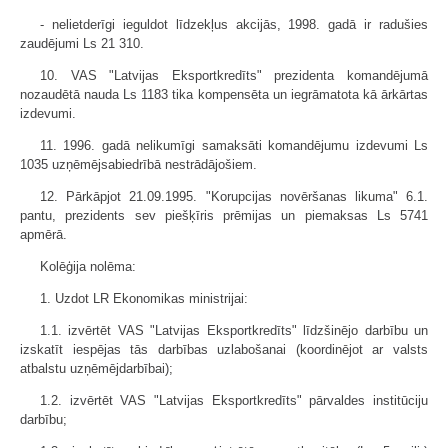
- nelietderīgi ieguldot līdzekļus akcijās, 1998. gadā ir radušies
zaudējumi Ls 21 310.
10. VAS "Latvijas Eksportkredīts" prezidenta komandējumā
nozaudētā nauda Ls 1183 tika kompensēta un iegrāmatota kā ārkārtas
izdevumi.
11. 1996. gadā nelikumīgi samaksāti komandējumu izdevumi Ls
1035 uzņēmējsabiedrībā nestrādājošiem.
12. Pārkāpjot 21.09.1995. "Korupcijas novēršanas likuma" 6.1.
pantu, prezidents sev piešķīris prēmijas un piemaksas Ls 5741
apmērā.
Kolēģija nolēma:
1. Uzdot LR Ekonomikas ministrijai:
1.1. izvērtēt VAS "Latvijas Eksportkredīts" līdzšinējo darbību un
izskatīt iespējas tās darbības uzlabošanai (koordinējot ar valsts
atbalstu uzņēmējdarbībai);
1.2. izvērtēt VAS "Latvijas Eksportkredīts" pārvaldes institūciju
darbību;