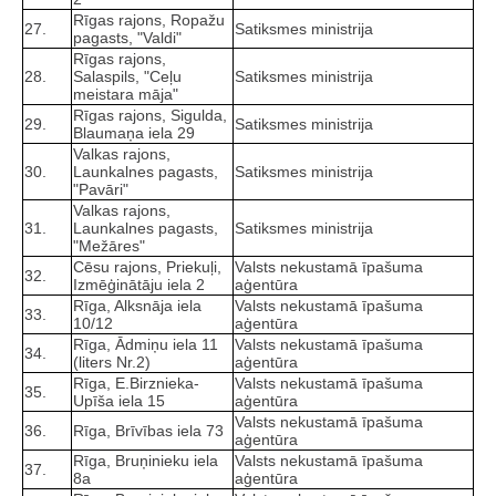
Rīgas rajons, Ropažu
27.
Satiksmes ministrija
pagasts, "Valdi"
Rīgas rajons,
28.
Salaspils, "Ceļu
Satiksmes ministrija
meistara māja"
Rīgas rajons, Sigulda,
29.
Satiksmes ministrija
Blaumaņa iela 29
Valkas rajons,
30.
Launkalnes pagasts,
Satiksmes ministrija
"Pavāri"
Valkas rajons,
31.
Launkalnes pagasts,
Satiksmes ministrija
"Mežāres"
Cēsu rajons, Priekuļi,
Valsts nekustamā īpašuma
32.
Izmēģinātāju iela 2
aģentūra
Rīga, Alksnāja iela
Valsts nekustamā īpašuma
33.
10/12
aģentūra
Rīga, Ādmiņu iela 11
Valsts nekustamā īpašuma
34.
(liters Nr.2)
aģentūra
Rīga, E.Birznieka-
Valsts nekustamā īpašuma
35.
Upīša iela 15
aģentūra
Valsts nekustamā īpašuma
36.
Rīga, Brīvības iela 73
aģentūra
Rīga, Bruņinieku iela
Valsts nekustamā īpašuma
37.
8a
aģentūra