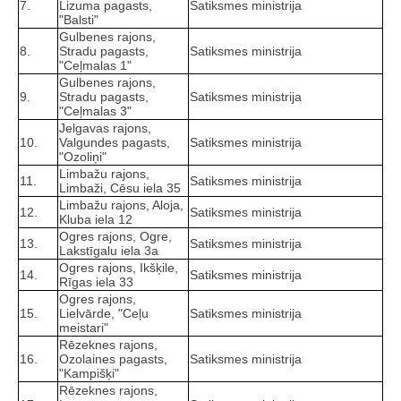
7.
Lizuma pagasts,
Satiksmes ministrija
"Balsti"
Gulbenes rajons,
8.
Stradu pagasts,
Satiksmes ministrija
"Ceļmalas 1"
Gulbenes rajons,
9.
Stradu pagasts,
Satiksmes ministrija
"Ceļmalas 3"
Jelgavas rajons,
10.
Valgundes pagasts,
Satiksmes ministrija
"Ozoliņi"
Limbažu rajons,
11.
Satiksmes ministrija
Limbaži, Cēsu iela 35
Limbažu rajons, Aloja,
12.
Satiksmes ministrija
Kluba iela 12
Ogres rajons, Ogre,
13.
Satiksmes ministrija
Lakstīgalu iela 3a
Ogres rajons, Ikšķile,
14.
Satiksmes ministrija
Rīgas iela 33
Ogres rajons,
15.
Lielvārde, "Ceļu
Satiksmes ministrija
meistari"
Rēzeknes rajons,
16.
Ozolaines pagasts,
Satiksmes ministrija
"Kampišķi"
Rēzeknes rajons,