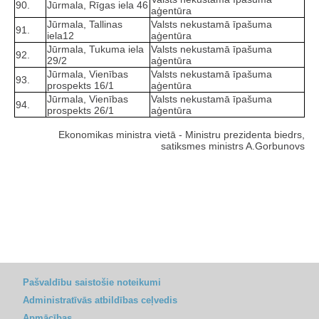
90.
Jūrmala, Rīgas iela 46
aģentūra
Jūrmala, Tallinas
Valsts nekustamā īpašuma
91.
iela12
aģentūra
Jūrmala, Tukuma iela
Valsts nekustamā īpašuma
92.
29/2
aģentūra
Jūrmala, Vienības
Valsts nekustamā īpašuma
93.
prospekts 16/1
aģentūra
Jūrmala, Vienības
Valsts nekustamā īpašuma
94.
prospekts 26/1
aģentūra
Ekonomikas ministra vietā - Ministru prezidenta biedrs,
satiksmes ministrs A.Gorbunovs
Pašvaldību saistošie noteikumi
Administratīvās atbildības ceļvedis
Apmācības