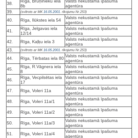
Rīga, Bruņinieku iela
Valsts nekustamā īpašuma
38.
8b
aģentūra
39.
(svītrots ar MK
16.05.2001.
rīkojumu Nr.253)
Valsts nekustamā īpašuma
40.
Rīga, Ilūkstes iela 54
aģentūra
Rīga, Jelgavas iela
Valsts nekustamā īpašuma
41.
12/14
aģentūra
Valsts nekustamā īpašuma
42.
Rīga, Kaļķu iela 3
aģentūra
43.
(svītrots ar MK
16.05.2001.
rīkojumu Nr.253)
Valsts nekustamā īpašuma
44.
Rīga, Tērbatas iela 80
aģentūra
Rīga, R.Vāgnera iela
Valsts nekustamā īpašuma
45.
8
aģentūra
Rīga, Vecpilsētas iela
Valsts nekustamā īpašuma
46.
17
aģentūra
Valsts nekustamā īpašuma
47.
Rīga, Voleri 11a
aģentūra
Valsts nekustamā īpašuma
48.
Rīga, Voleri 11a/1
aģentūra
Valsts nekustamā īpašuma
49.
Rīga, Voleri 11a/2
aģentūra
Valsts nekustamā īpašuma
50.
Rīga, Voleri 11a/3
aģentūra
Valsts nekustamā īpašuma
51.
Rīga, Voleri 11a/4
aģentūra