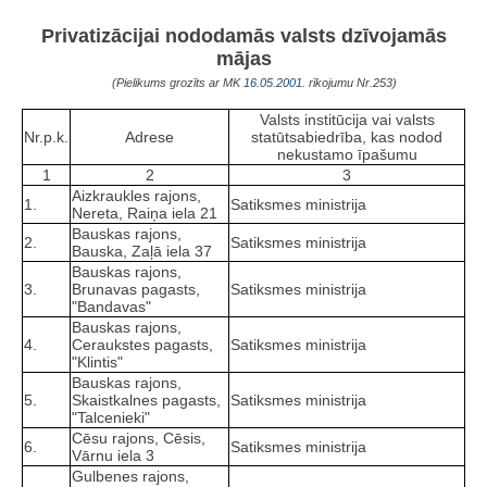
Privatizācijai nododamās valsts dzīvojamās
mājas
(Pielikums grozīts ar MK
16.05.2001.
rīkojumu Nr.253)
Valsts institūcija vai valsts
Nr.p.k.
Adrese
statūtsabiedrība, kas nodod
nekustamo īpašumu
1
2
3
Aizkraukles rajons,
1.
Satiksmes ministrija
Nereta, Raiņa iela 21
Bauskas rajons,
2.
Satiksmes ministrija
Bauska, Zaļā iela 37
Bauskas rajons,
3.
Brunavas pagasts,
Satiksmes ministrija
"Bandavas"
Bauskas rajons,
4.
Ceraukstes pagasts,
Satiksmes ministrija
"Klintis"
Bauskas rajons,
5.
Skaistkalnes pagasts,
Satiksmes ministrija
"Talcenieki"
Cēsu rajons, Cēsis,
6.
Satiksmes ministrija
Vārnu iela 3
Gulbenes rajons,