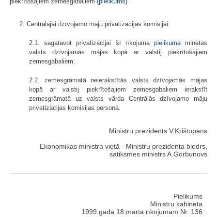
piekrītošajiem zemesgabaliem (
pielikums
).
2. Centrālajai dzīvojamo māju privatizācijas komisijai:
2.1. sagatavot privatizācijai šī rīkojuma
pielikumā
minētās
valsts dzīvojamās mājas kopā ar valstij piekrītošajiem
zemesgabaliem;
2.2. zemesgrāmatā neierakstītās valsts dzīvojamās mājas
kopā ar valstij piekrītošajiem zemesgabaliem ierakstīt
zemesgrāmatā uz valsts vārda Centrālās dzīvojamo māju
privatizācijas komisijas personā.
Ministru prezidents V.Krištopans
Ekonomikas ministra vietā - Ministru prezidenta biedrs,
satiksmes ministrs A.Gorbunovs
Pielikums
Ministru kabineta
1999.gada 18.marta rīkojumam Nr. 136