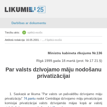
Darbības ar dokumentu
Tiesību akts:
spēkā esošs
Attēlotā redakcija: 16.05.2001. - ... /
Spēkā esošā
Ministru kabineta rīkojums Nr.136
Rīgā 1999.gada 18.martā (prot. Nr.17 21.§)
Par valsts dzīvojamo māju nodošanu
privatizācijai
1. Saskaņā ar likuma "Par valsts un pašvaldību dzīvojamo māju
privatizāciju"
74.pantu
nodot Centrālajai dzīvojamo māju privatizācijas
komisijai privatizācijai valsts dzīvojamās mājas kopā ar valstij