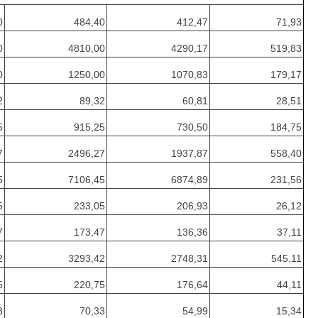
0
484,40
412,47
71,93
0
4810,00
4290,17
519,83
0
1250,00
1070,83
179,17
2
89,32
60,81
28,51
5
915,25
730,50
184,75
7
2496,27
1937,87
558,40
5
7106,45
6874,89
231,56
5
233,05
206,93
26,12
7
173,47
136,36
37,11
2
3293,42
2748,31
545,11
5
220,75
176,64
44,11
3
70,33
54,99
15,34