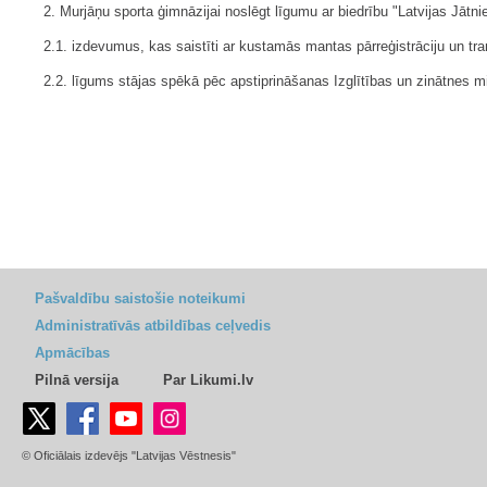
2. Murjāņu sporta ģimnāzijai noslēgt līgumu ar biedrību "Latvijas Jā
2.1. izdevumus, kas saistīti ar kustamās mantas pārreģistrāciju un tra
2.2. līgums stājas spēkā pēc apstiprināšanas Izglītības un zinātnes min
Pašvaldību saistošie noteikumi
Administratīvās atbildības ceļvedis
Apmācības
Pilnā versija
Par Likumi.lv
© Oficiālais izdevējs "Latvijas Vēstnesis"