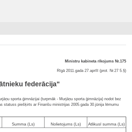
Ministru kabineta rīkojums Nr.175
Rīgā 2011.gada 27.aprīlī (prot. Nr.27 5.§)
ātnieku federācija"
Murjāņu sporta ģimnāzijai (turpmāk - Murjāņu sporta ģimnāzija) nodot bez
jas statuss piešķirts ar Finanšu ministrijas 2005.gada 30.jūnija lēmumu
Summa (Ls)
Nolietojums (Ls)
Atlikusī summa (Ls)