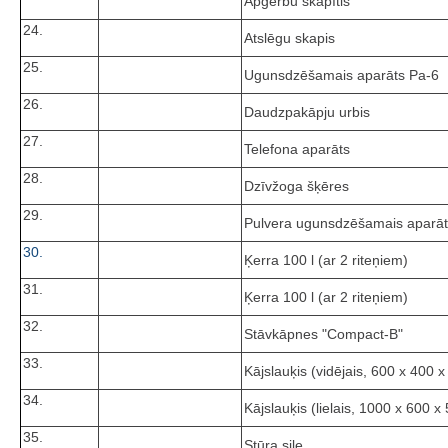
Apģērbu skapītis
24.
Atslēgu skapis
25.
Ugunsdzēšamais aparāts Pa-6
26.
Daudzpakāpju urbis
27.
Telefona aparāts
28.
Dzīvžoga šķēres
29.
Pulvera ugunsdzēšamais aparāt
30.
Ķerra 100 l (ar 2 riteņiem)
31.
Ķerra 100 l (ar 2 riteņiem)
32.
Stāvkāpnes "Compact-B"
33.
Kājslauķis (vidējais, 600 x 400 
34.
Kājslauķis (lielais, 1000 x 600 
35.
Stūra sile