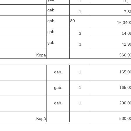
1
17,1
gab.
1
7,3
gab.
80
16,340
gab.
3
14,0
gab.
3
41,9
Kopā
566,9
gab.
1
165,0
gab.
1
165,0
gab.
1
200,0
Kopā
530,0