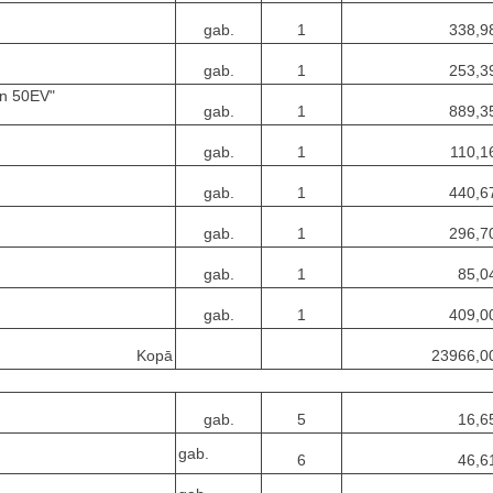
gab.
1
338,9
gab.
1
253,3
an 50EV"
gab.
1
889,3
gab.
1
110,1
gab.
1
440,6
gab.
1
296,7
gab.
1
85,0
gab.
1
409,0
Kopā
23966,0
gab.
5
16,6
gab.
6
46,6