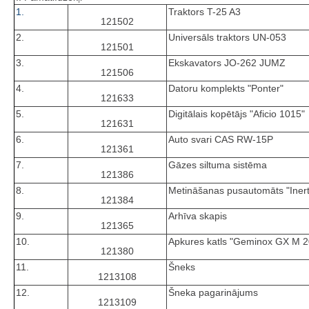
1.
Traktors T-25 A3
121502
2.
Universāls traktors UN-053
121501
3.
Ekskavators JO-262 JUMZ
121506
4.
Datoru komplekts "Ponter"
121633
5.
Digitālais kopētājs "Aficio 1015"
121631
6.
Auto svari CAS RW-15P
121361
7.
Gāzes siltuma sistēma
121386
8.
Metināšanas pusautomāts "Iner
121384
9.
Arhīva skapis
121365
10.
Apkures katls "Geminox GX M 
121380
11.
Šneks
1213108
12.
Šneka pagarinājums
1213109