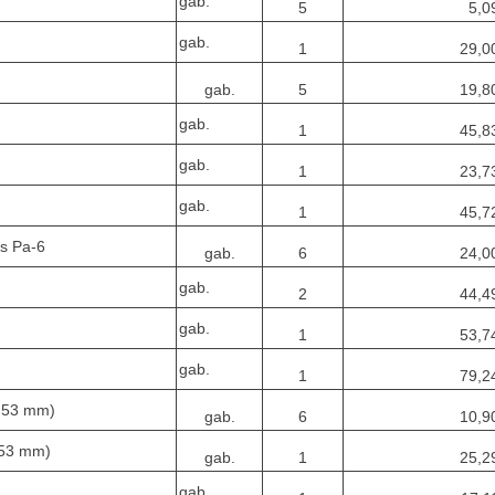
gab.
5
5,0
gab.
1
29,0
gab.
5
19,8
gab.
1
45,8
gab.
1
23,7
gab.
1
45,7
s Pa-6
gab.
6
24,0
gab.
2
44,4
gab.
1
53,7
gab.
1
79,2
x 53 mm)
gab.
6
10,9
x 53 mm)
gab.
1
25,2
gab.