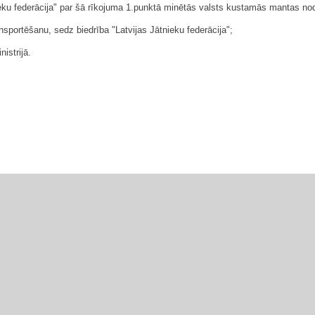
tnieku federācija" par šā rīkojuma 1.punktā minētās valsts kustamās mantas 
nsportēšanu, sedz biedrība "Latvijas Jātnieku federācija";
istrijā.