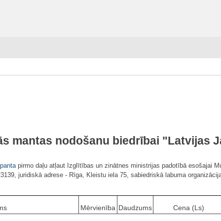
s mantas nodošanu biedrībai "Latvijas J
panta
pirmo daļu atļaut Izglītības un zinātnes ministrijas padotībā esošajai 
023139, juridiskā adrese - Rīga, Kleistu iela 75, sabiedriskā labuma organizāci
ms
Mērvienība
Daudzums
Cena (Ls)