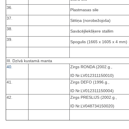
36.
Plastmasas sile
37.
Sētiņa (norobežojoša)
38.
Savācējliekšķere stallim
39.
Spogulis (1665 x 1605 x 4 mm)
III. Dzīvā kustamā manta
40.
Zirgs RONDA (2002.g.,
ID Nr.LV012311150010)
41.
Zirgs DEFO (1996.g.,
ID Nr.LV012311150004)
42.
Zirgs PRESLIJS (2002.g.,
ID Nr.LV048734150020)