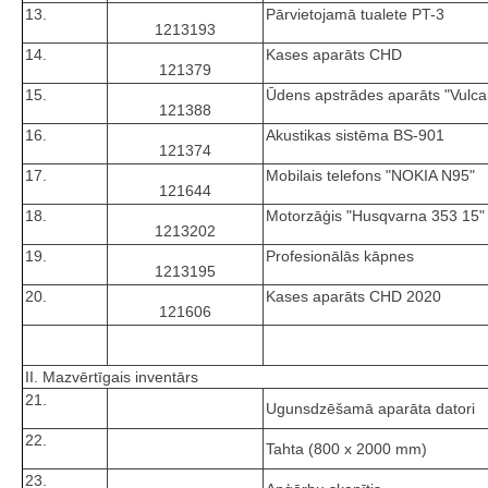
13.
Pārvietojamā tualete PT-3
1213193
14.
Kases aparāts CHD
121379
15.
Ūdens apstrādes aparāts "Vulc
121388
16.
Akustikas sistēma BS-901
121374
17.
Mobilais telefons "NOKIA N95"
121644
18.
Motorzāģis "Husqvarna 353 15"
1213202
19.
Profesionālās kāpnes
1213195
20.
Kases aparāts CHD 2020
121606
II. Mazvērtīgais inventārs
21.
Ugunsdzēšamā aparāta datori
22.
Tahta (800 x 2000 mm)
23.