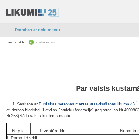
Darbības ar dokumentu
Tiesību akts:
spēkā esošs
Par valsts kustamā
1
1. Saskaņā ar
Publiskas personas mantas atsavināšanas likuma
43.
atlīdzības biedrībai "Latvijas Jātnieku federācija" (reģistrācijas Nr.40008
Nr.258) šādu valsts kustamo mantu:
Nr.p.k.
Inventāra Nr.
Nosauku
I. Pamatlīdzekļi