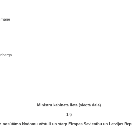
imane
enberga
Ministru kabineta lieta (slēgtā daļa)
1.§
am nosūtāmo Nodomu vēstuli un starp Eiropas Savienību un Latvijas Re