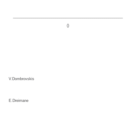
______________________________________________________
()
V.Dombrovskis
E.Dreimane