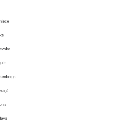
niece
ks
ševska
ulis
kenbergs
zdiņš
onis
lavs