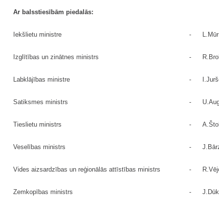
Ar balsstiesībām piedalās:
Iekšlietu ministre
-
L.Mūr
Izglītības un zinātnes ministrs
-
R.Bro
Labklājības ministre
-
I.Jur
Satiksmes ministrs
-
U.Aug
Tieslietu ministrs
-
A.Što
Veselības ministrs
-
J.Bār
Vides aizsardzības un reģionālās attīstības ministrs
-
R.Vēj
Zemkopības ministrs
-
J.Dūk