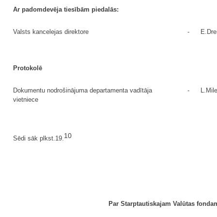
Ar padomdevēja tiesībām piedalās:
Valsts kancelejas direktore
-
E.Dre
Protokolē
Dokumentu nodrošinājuma departamenta vadītāja
-
L.Mil
vietniece
10
Sēdi sāk plkst.19.
Par Starptautiskajam Valūtas fond