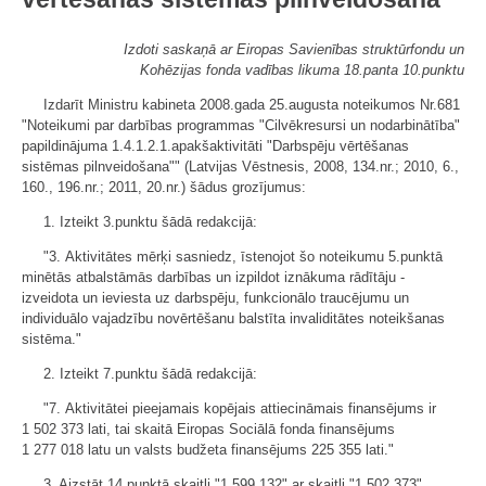
Izdoti saskaņā ar Eiropas Savienības struktūrfondu un
Kohēzijas fonda vadības likuma 18.panta 10.punktu
Izdarīt Ministru kabineta 2008.gada 25.augusta noteikumos Nr.681
"Noteikumi par darbības programmas "Cilvēkresursi un nodarbinātība"
papildinājuma 1.4.1.2.1.apakšaktivitāti "Darbspēju vērtēšanas
sistēmas pilnveidošana"" (Latvijas Vēstnesis, 2008, 134.nr.; 2010, 6.,
160., 196.nr.; 2011, 20.nr.) šādus grozījumus:
1. Izteikt 3.punktu šādā redakcijā:
"3. Aktivitātes mērķi sasniedz, īstenojot šo noteikumu 5.punktā
minētās atbalstāmās darbības un izpildot iznākuma rādītāju -
izveidota un ieviesta uz darbspēju, funkcionālo traucējumu un
individuālo vajadzību novērtēšanu balstīta invaliditātes noteikšanas
sistēma."
2. Izteikt 7.punktu šādā redakcijā:
"7. Aktivitātei pieejamais kopējais attiecināmais finansējums ir
1 502 373 lati, tai skaitā Eiropas Sociālā fonda finansējums
1 277 018 latu un valsts budžeta finansējums 225 355 lati."
3. Aizstāt 14.punktā skaitli "1 599 132" ar skaitli "1 502 373".