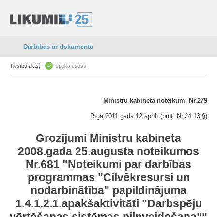
Darbības ar dokumentu
Tiesību akts:
spēkā esošs
Ministru kabineta noteikumi Nr.279
Rīgā 2011.gada 12.aprīlī (prot. Nr.24 13.§)
Grozījumi Ministru kabineta
2008.gada 25.augusta noteikumos
Nr.681 "Noteikumi par darbības
programmas "Cilvēkresursi un
nodarbinātība" papildinājuma
1.4.1.2.1.apakšaktivitāti "Darbspēju
vērtēšanas sistēmas pilnveidošana""