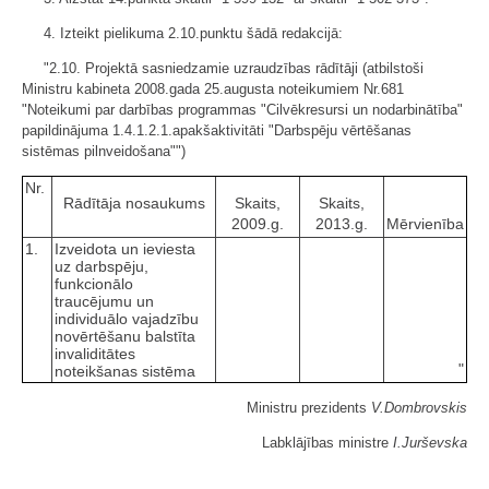
4. Izteikt pielikuma 2.10.punktu šādā redakcijā:
"2.10. Projektā sasniedzamie uzraudzības rādītāji (atbilstoši
Ministru kabineta 2008.gada 25.augusta noteikumiem Nr.681
"Noteikumi par darbības programmas "Cilvēkresursi un nodarbinātība"
papildinājuma 1.4.1.2.1.apakšaktivitāti "Darbspēju vērtēšanas
sistēmas pilnveidošana"")
Nr.
Rādītāja nosaukums
Skaits,
Skaits,
2009.g.
2013.g.
Mērvienība
1.
Izveidota un ieviesta
uz darbspēju,
funkcionālo
traucējumu un
individuālo vajadzību
novērtēšanu balstīta
invaliditātes
"
noteikšanas sistēma
Ministru prezidents
V.Dombrovskis
Labklājības ministre
I.Jurševska