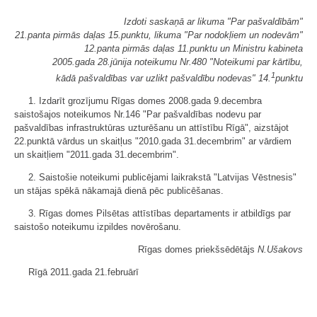
Izdoti saskaņā ar likuma "Par pašvaldībām"
21.panta pirmās daļas 15.punktu, likuma "Par nodokļiem un nodevām"
12.panta pirmās daļas 11.punktu un Ministru kabineta
2005.gada 28.jūnija noteikumu Nr.480 "Noteikumi par kārtību,
1
kādā pašvaldības var uzlikt pašvaldību nodevas" 14.
punktu
1. Izdarīt grozījumu Rīgas domes 2008.gada 9.decembra
saistošajos noteikumos Nr.146 "Par pašvaldības nodevu par
pašvaldības infrastruktūras uzturēšanu un attīstību Rīgā", aizstājot
22.punktā vārdus un skaitļus "2010.gada 31.decembrim" ar vārdiem
un skaitļiem "2011.gada 31.decembrim".
2. Saistošie noteikumi publicējami laikrakstā "Latvijas Vēstnesis"
un stājas spēkā nākamajā dienā pēc publicēšanas.
3. Rīgas domes Pilsētas attīstības departaments ir atbildīgs par
saistošo noteikumu izpildes novērošanu.
Rīgas domes priekšsēdētājs
N.Ušakovs
Rīgā 2011.gada 21.februārī