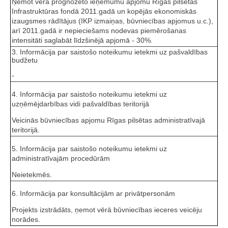
Ņemot vērā prognozēto ieņēmumu apjomu Rīgas pilsētas
Infrastruktūras fondā 2011.gadā un kopējās ekonomiskās
izaugsmes rādītājus (IKP izmaiņas, būvniecības apjomus u.c.),
arī 2011.gadā ir nepieciešams nodevas piemērošanas
intensitāti saglabāt līdzšinējā apjomā - 30%.
3. Informācija par saistošo noteikumu ietekmi uz pašvaldības
budžetu
-
4. Informācija par saistošo noteikumu ietekmi uz
uzņēmējdarbības vidi pašvaldības teritorijā
Veicinās būvniecības apjomu Rīgas pilsētas administratīvajā
teritorijā.
5. Informācija par saistošo noteikumu ietekmi uz
administratīvajām procedūrām
Neietekmēs.
6. Informācija par konsultācijām ar privātpersonām
Projekts izstrādāts, ņemot vērā būvniecības ieceres veicēju
norādes.