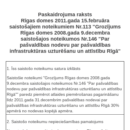
Paskaidrojuma raksts
Rīgas domes 2011.gada 15.februāra
saistošajiem noteikumiem Nr.113 "Grozījums
Rīgas domes 2008.gada 9.decembra
saistošajos noteikumos Nr.146 "Par
pašvaldības nodevu par pašvaldības
infrastruktūras uzturēšanu un attīstību Rīgā"
1. Īss saistošo noteikumu satura izklāsts
Saistošie noteikumi "Grozījums Rīgas domes 2008.gada
9.decembra saistošajos noteikumos Nr.146 "Par pašvaldības
nodevu par pašvaldības infrastruktūras uzturēšanu un attīstību
Rīgā"" paredz piemērot atlaides piemērošanas pagarināšanu
līdz 2011.gada 31.decembrim pašvaldības nodevai par
pašvaldības infrastruktūras uzturēšanu un attīstību Rīgā 30%
apmērā no nodevas kopējā apmēra.
2. Saistošo noteikumu nepieciešamības pamatojums